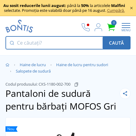
Au sosit reducerile lunii august:
până la
50%
la articolele
Malfini
selectate. Promoția este valabilă doar până pe 16 august.
Cumpără.
0
MENU
CAUTĂ
Haine de lucru
Haine de lucru pentru sudori
Salopete de sudură
Codul produsului:
CXS-1180-002-700
Pantaloni de sudură
pentru bărbați MOFOS
Gri
Nou