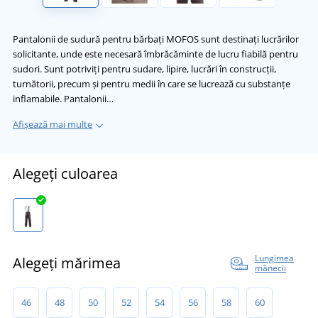
Pantalonii de sudură pentru bărbați MOFOS sunt destinați lucrărilor
solicitante, unde este necesară îmbrăcăminte de lucru fiabilă pentru
sudori. Sunt potriviți pentru sudare, lipire, lucrări în construcții,
turnătorii, precum și pentru medii în care se lucrează cu substanțe
inflamabile. Pantalonii…
Afișează mai multe
Alegeți culoarea
Lungimea
Alegeți mărimea
mânecii
46
48
50
52
54
56
58
60