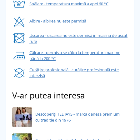
Spălare - temperatura maximă a apei 60 °C
Albire - albirea nu este permisă
Uscarea - uscarea nu este permisă în mașina de uscat
rufe
Călcare - permis a se călca la temperaturi maxime
până la 200 °C
Curățire profesională - curățire profesională este
interzisă
V-ar putea interesa
Descoperiți TEE JAYS - marca daneză premium
cu tradiție din 1976