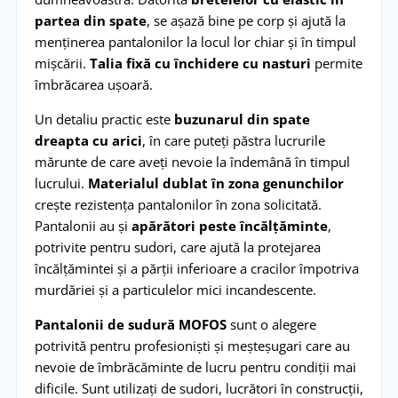
partea din spate
, se așază bine pe corp și ajută la
menținerea pantalonilor la locul lor chiar și în timpul
mișcării.
Talia fixă cu închidere cu nasturi
permite
îmbrăcarea ușoară.
Un detaliu practic este
buzunarul din spate
dreapta cu arici
, în care puteți păstra lucrurile
mărunte de care aveți nevoie la îndemână în timpul
lucrului.
Materialul dublat în zona genunchilor
crește rezistența pantalonilor în zona solicitată.
Pantalonii au și
apărători peste încălțăminte
,
potrivite pentru sudori, care ajută la protejarea
încălțămintei și a părții inferioare a cracilor împotriva
murdăriei și a particulelor mici incandescente.
Pantalonii de sudură MOFOS
sunt o alegere
potrivită pentru profesioniști și meșteșugari care au
nevoie de îmbrăcăminte de lucru pentru condiții mai
dificile. Sunt utilizați de sudori, lucrători în construcții,