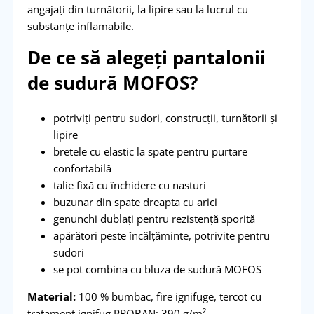
angajați din turnătorii, la lipire sau la lucrul cu
substanțe inflamabile.
De ce să alegeți pantalonii
de sudură MOFOS?
potriviți pentru sudori, construcții, turnătorii și
lipire
bretele cu elastic la spate pentru purtare
confortabilă
talie fixă cu închidere cu nasturi
buzunar din spate dreapta cu arici
genunchi dublați pentru rezistență sporită
apărători peste încălțăminte, potrivite pentru
sudori
se pot combina cu bluza de sudură MOFOS
Material:
100 % bumbac, fire ignifuge, tercot cu
tratament ignifug PROBAN; 390 g/m²