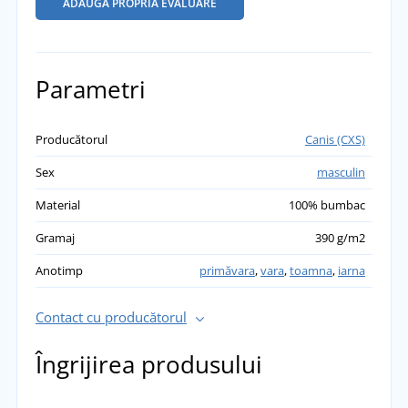
ADĂUGĂ PROPRIA EVALUARE
Parametri
Producătorul
Canis (CXS)
Sex
masculin
Material
100% bumbac
Gramaj
390 g/m2
Anotimp
primăvara
,
vara
,
toamna
,
iarna
Contact cu producătorul
Îngrijirea produsului