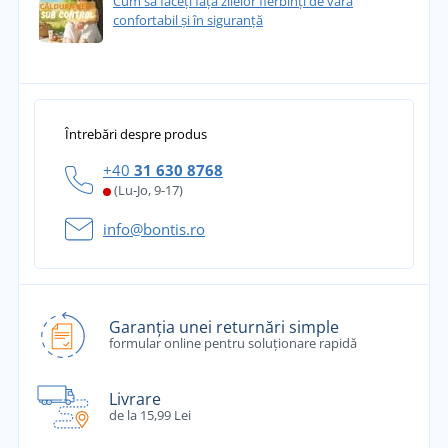
Cum să faceți față zilelor fierbinți de vară
confortabil și în siguranță
Întrebări despre produs
+40
31 630 8768
(Lu-Jo, 9-17)
info@bontis.ro
Garanția unei returnări simple
formular online pentru soluționare rapidă
Livrare
de la 15,99 Lei