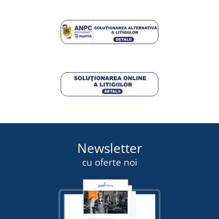
DETALII
326,75 lei
DETALII
Newsletter
cu oferte noi