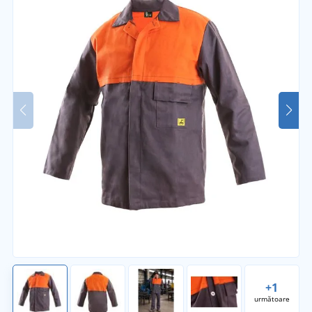
+1
următoare