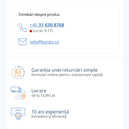
Întrebări despre produs
+40
31 630 8768
(Lu-Jo, 9-17)
info@bontis.ro
Garanția unei returnări simple
formular online pentru soluționare rapidă
Livrare
de la 15,99 Lei
10 ani experiență
încredere și eficiență