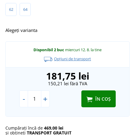
62
64
Alegeți varianta
Disponibil
2 buc
miercuri 12. 8.
la tine
Opțiuni de transport
181,75 lei
150,21 lei
fără TVA
-
+
ÎN COȘ
Cumpărați încă de
469,00 lei
și obțineți
TRANSPORT GRATUIT