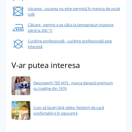
Uscarea - uscarea nu este permisă în mașina de uscat
rufe
Călcare - permis a se călca la temperaturi maxime
până la 200 °C
Curățire profesională - curățire profesională este
interzisă
V-ar putea interesa
Descoperiți TEE JAYS - marca daneză premium
cu tradiție din 1976
Cum să faceți față zilelor fierbinți de vară
confortabil și în siguranță