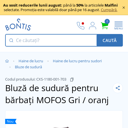
Au sosit reducerile lunii august:
până la
50%
la articolele
Malfini
selectate. Promoția este valabilă doar până pe 16 august.
Cumpără.
0
MENU
CAUTĂ
Haine de lucru
Haine de lucru pentru sudori
Bluze de sudură
Codul produsului:
CXS-1180-001-703
Bluză de sudură pentru
bărbați MOFOS
Gri / oranj
Nou