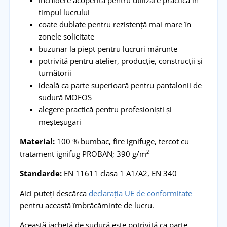
timpul lucrului
coate dublate pentru rezistență mai mare în
zonele solicitate
buzunar la piept pentru lucruri mărunte
potrivită pentru atelier, producție, construcții și
turnătorii
ideală ca parte superioară pentru pantalonii de
sudură MOFOS
alegere practică pentru profesioniști și
meșteșugari
Material:
100 % bumbac, fire ignifuge, tercot cu
tratament ignifug PROBAN; 390 g/m²
Standarde:
EN 11611 clasa 1 A1/A2, EN 340
Aici puteți descărca
declarația UE de conformitate
pentru această îmbrăcăminte de lucru.
Această jachetă de sudură este potrivită ca parte