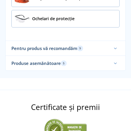
Ochelari de protecție
Pentru produs vă recomandăm
9
Produse asemănătoare
5
Nou
No
Certificate și premii