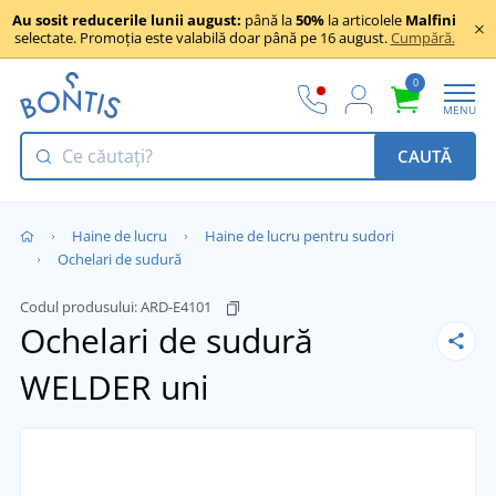
Au sosit reducerile lunii august:
până la
50%
la articolele
Malfini
selectate. Promoția este valabilă doar până pe 16 august.
Cumpără.
0
MENU
CAUTĂ
Haine de lucru
Haine de lucru pentru sudori
Ochelari de sudură
Codul produsului:
ARD-E4101
Ochelari de sudură
WELDER
uni