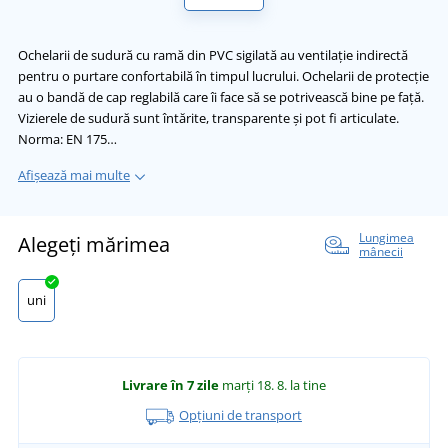
Ochelarii de sudură cu ramă din PVC sigilată au ventilație indirectă
pentru o purtare confortabilă în timpul lucrului. Ochelarii de protecție
au o bandă de cap reglabilă care îi face să se potrivească bine pe față.
Vizierele de sudură sunt întărite, transparente și pot fi articulate.
Norma: EN 175…
Afișează mai multe
Lungimea
Alegeți mărimea
mânecii
uni
Livrare în 7 zile
marți 18. 8.
la tine
Opțiuni de transport