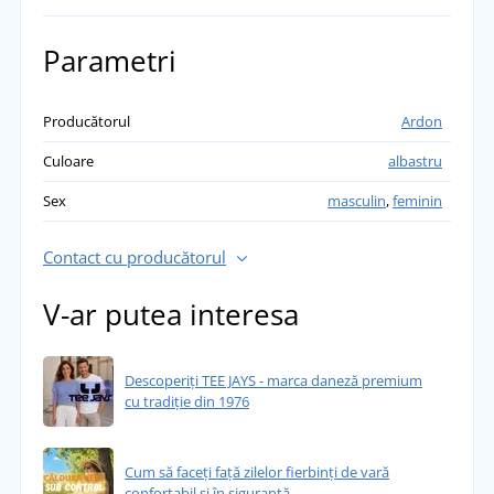
Parametri
Producătorul
Ardon
Culoare
albastru
Sex
masculin
,
feminin
Contact cu producătorul
V-ar putea interesa
Descoperiți TEE JAYS - marca daneză premium
cu tradiție din 1976
Cum să faceți față zilelor fierbinți de vară
confortabil și în siguranță