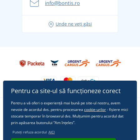
info@bontis.ro
pentru vacanță fără griji
Idei de outfituri fresh pentru o vară relaxată
Unde ne veți găsi
Tricoul preferat City în rol principal: ținute pentru
orice ocazie!
Pentru ca site-ul să funcționeze corect
Pentru a vă oferi o experiență mai bună pe site-ul nostru, avem
nevoie de acordul dvs. pentru procesarea
cookie-urilor
- fișiere mici
Urmărește-ne pe rețelele sociale
stocate temporar în browserul dvs. Mulțumim pentru acordul dat
prin apăsarea butonului “Am înțeles”.
Puteți refuza acordul
AICI