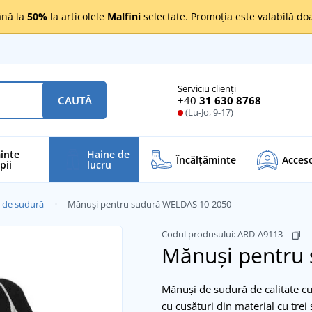
nă la
50%
la articolele
Malfini
selectate. Promoția este valabilă d
Serviciu clienți
+40
31 630 8768
CAUTĂ
(Lu-Jo, 9-17)
inte
Haine de
Încălţăminte
Acceso
pii
lucru
 de sudură
Mănuși pentru sudură WELDAS 10-2050
Codul produsului:
ARD-A9113
Mănuși pentru
Mănuși de sudură de calitate cu
cu cusături din material cu tre