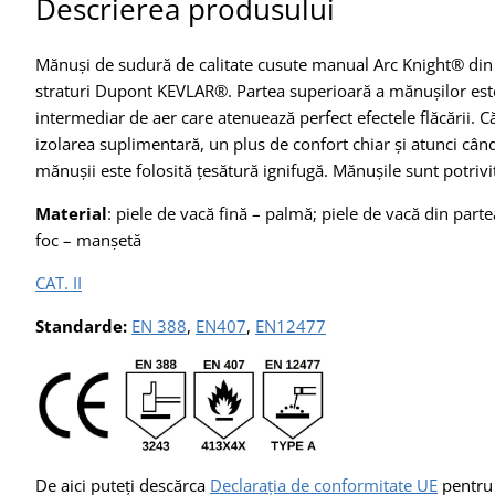
Descrierea produsului
Mănuși de sudură de calitate cusute manual Arc Knight® din pi
straturi Dupont KEVLAR®. Partea superioară a mănușilor est
intermediar de aer care atenuează perfect efectele flăcării. C
izolarea suplimentară, un plus de confort chiar și atunci câ
mănușii este folosită țesătură ignifugă. Mănușile sunt potrivi
Material
: piele de vacă fină – palmă; piele de vacă din parte
foc – manșetă
CAT. II
Standarde:
EN 388
,
EN407
,
EN12477
De aici puteți descărca
Declarația de conformitate UE
pentru 