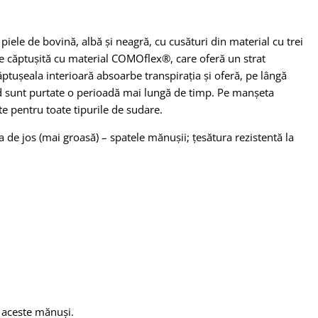
ele de bovină, albă și neagră, cu cusături din material cu trei
e căptușită cu material COMOflex®, care oferă un strat
ăptușeala interioară absoarbe transpirația și oferă, pe lângă
nd sunt purtate o perioadă mai lungă de timp. Pe manșeta
te pentru toate tipurile de sudare.
a de jos (mai groasă) – spatele mănușii; țesătura rezistentă la
aceste mănuși.