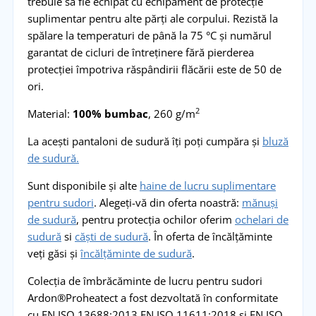
trebuie să fie echipat cu echipament de protecție
suplimentar pentru alte părți ale corpului. Rezistă la
spălare la temperaturi de până la 75 °C și numărul
garantat de cicluri de întreținere fără pierderea
protecției împotriva răspândirii flăcării este de 50 de
ori.
2
Material:
100% bumbac
, 260 g/m
La acești pantaloni de sudură îți poți cumpăra și
bluză
de sudură.
Sunt disponibile și alte
haine de lucru suplimentare
pentru sudori
. Alegeți-vă din oferta noastră:
mănuși
de sudură
, pentru protecția ochilor oferim
ochelari de
sudură
si
căști de sudură
. În oferta de încălțăminte
veți găsi și
încălțăminte de sudură
.
Colecția de îmbrăcăminte de lucru pentru sudori
Ardon®Proheatect a fost dezvoltată în conformitate
cu EN ISO 13688:2013 EN ISO 11611:2018 și EN ISO