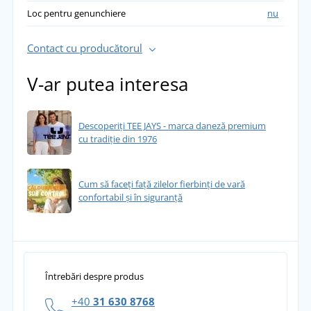
Loc pentru genunchiere
nu
Contact cu producătorul
V-ar putea interesa
Descoperiți TEE JAYS - marca daneză premium
cu tradiție din 1976
Cum să faceți față zilelor fierbinți de vară
confortabil și în siguranță
Întrebări despre produs
+40
31 630 8768