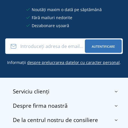
Noutăți maxim o dată pe săptămână
Fără mailuri nedorite
Dezabonare ușoară
AUTENTIFICARE
Informații
despre prelucrarea datelor cu caracter personal
.
Serviciu clienți
Despre firma noastră
Contact
Termenii și condițiile
De la centrul nostru de consiliere
Despre noi
Transport și plată