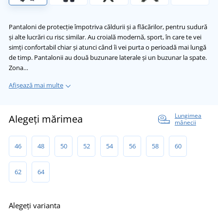
Pantaloni de protecție împotriva căldurii și a flăcărilor, pentru sudură
și alte lucrări cu risc similar. Au croială modernă, sport, în care te vei
simți confortabil chiar și atunci când îi vei purta o perioadă mai lungă
de timp. Pantalonii au două buzunare laterale și un buzunar la spate.
Zona…
Afișează mai multe
Lungimea
Alegeți mărimea
mânecii
46
48
50
52
54
56
58
60
62
64
Alegeți varianta