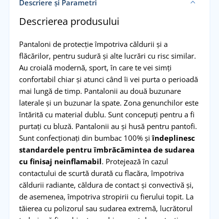
Descriere și Parametri
Descrierea produsului
Pantaloni de protecție împotriva căldurii și a
flăcărilor, pentru sudură și alte lucrări cu risc similar.
Au croială modernă, sport, în care te vei simți
confortabil chiar și atunci când îi vei purta o perioadă
mai lungă de timp. Pantalonii au două buzunare
laterale și un buzunar la spate. Zona genunchilor este
întărită cu material dublu. Sunt concepuți pentru a fi
purtați cu bluză. Pantalonii au și husă pentru pantofi.
Sunt confecționați din bumbac 100% și
îndeplinesc
standardele pentru îmbrăcămintea de sudarea
cu finisaj neinflamabil
. Protejează în cazul
contactului de scurtă durată cu flacăra, împotriva
căldurii radiante, căldura de contact și convectivă și,
de asemenea, împotriva stropirii cu fierului topit. La
tăierea cu polizorul sau sudarea extremă, lucrătorul