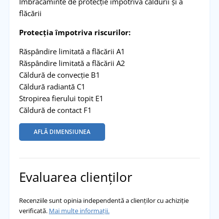
Îmbrăcăminte de protecție împotriva căldurii și a
flăcării
Protecția împotriva riscurilor:
Răspândire limitată a flăcării A1
Răspândire limitată a flăcării A2
Căldură de convecție B1
Căldură radiantă C1
Stropirea fierului topit E1
Căldură de contact F1
AFLĂ DIMENSIUNEA
Evaluarea clienților
Recenziile sunt opinia independentă a clienților cu achiziție
verificată.
Mai multe informații.