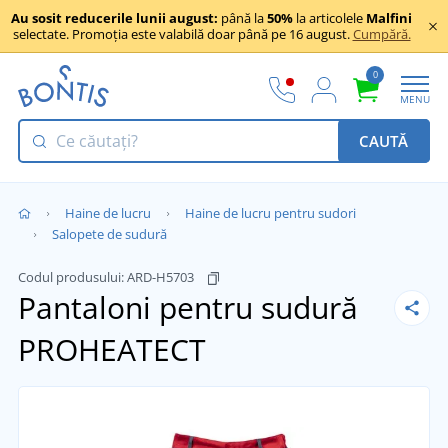
Au sosit reducerile lunii august:
până la
50%
la articolele
Malfini
selectate. Promoția este valabilă doar până pe 16 august.
Cumpără.
0
MENU
CAUTĂ
Haine de lucru
Haine de lucru pentru sudori
Salopete de sudură
Codul produsului:
ARD-H5703
Pantaloni pentru sudură
PROHEATECT