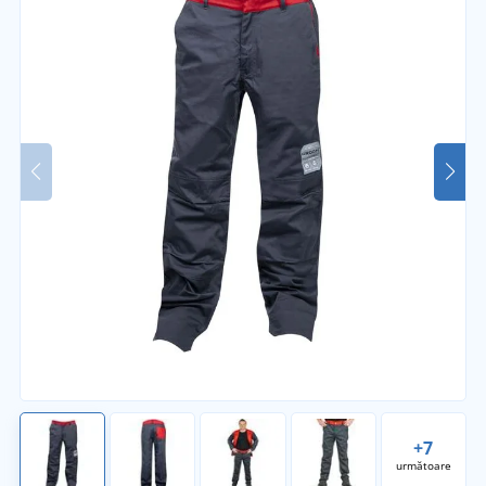
+7
următoare