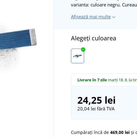
varianta: culoare negru. Cureau
Afișează mai multe
Alegeți culoarea
Livrare în 7 zile
marți 18. 8.
la ti
24,25 lei
20,04 lei
fără TVA
Cumpărați încă de
469,00 lei
și 