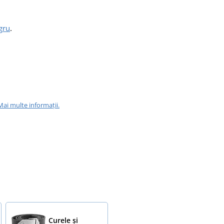
gru
.
Mai multe informații.
Curele și