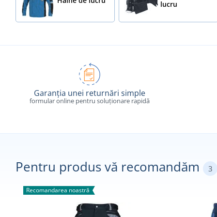
Haine de lucru
lucru
Garanția unei returnări simple
formular online pentru soluționare rapidă
Pentru produs vă recomandăm
3
Recomandarea noastră