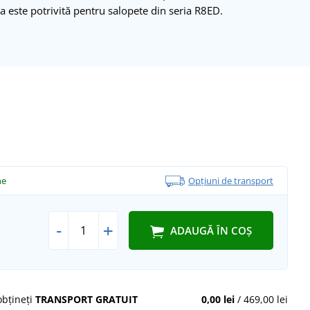
a este potrivită pentru salopete din seria R8ED.
ne
Opțiuni de transport
-
+
ADAUGĂ ÎN COȘ
obțineți
TRANSPORT GRATUIT
0,00 lei
/ 469,00 lei