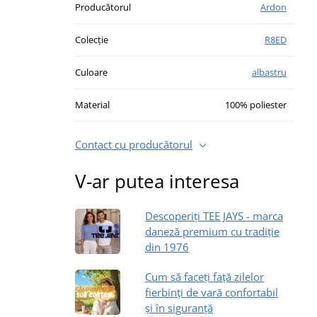
Producătorul
Ardon
Colecție
R8ED
Culoare
albastru
Material
100% poliester
Contact cu producătorul
V-ar putea interesa
Descoperiți TEE JAYS - marca
daneză premium cu tradiție
din 1976
Cum să faceți față zilelor
fierbinți de vară confortabil
și în siguranță