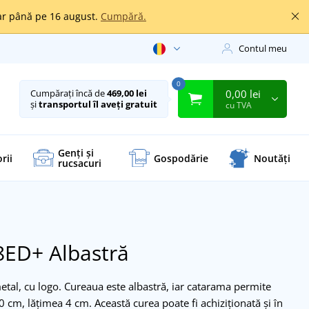
oar până pe 16 august.
Cumpără.
Contul meu
0
0,00 lei
Cumpărați încă de
469,00 lei
și
transportul îl aveți gratuit
cu TVA
Genți și
rii
Gospodărie
Noutăți
rucsacuri
R8ED+
Albastră
etal, cu logo. Cureaua este albastră, iar catarama permite
 cm, lățimea 4 cm. Această curea poate fi achiziționată și în