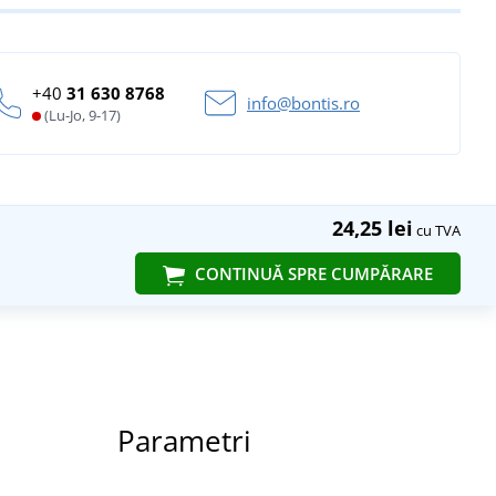
+40
31 630 8768
info@bontis.ro
(Lu-Jo, 9-17)
24,25 lei
cu TVA
CONTINUĂ SPRE CUMPĂRARE
Parametri