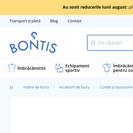
Au sosit reducerile lunii august:
pâ
Transport și plată
Blog
Contact
Echipament
Îmbrăcăm
Îmbrăcăminte
sportiv
pentru co
Haine de lucru
Accesorii de lucru
Curele și buzunare