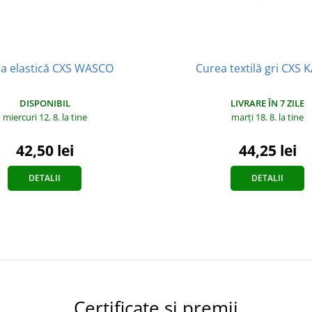
a elastică CXS WASCO
Curea textilă gri CXS
DISPONIBIL
LIVRARE ÎN 7 ZILE
miercuri 12. 8.
la tine
marți 18. 8.
la tine
42,50 lei
44,25 lei
DETALII
DETALII
Certificate și premii