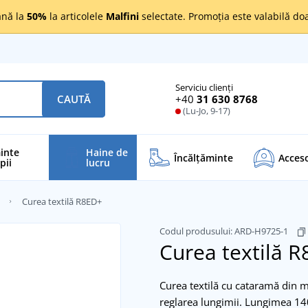
nă la
50%
la articolele
Malfini
selectate. Promoția este valabilă d
Serviciu clienți
+40
31 630 8768
CAUTĂ
(Lu-Jo, 9-17)
inte
Haine de
Încălţăminte
Acceso
pii
lucru
Curea textilă R8ED+
Codul produsului:
ARD-H9725-1
Curea textilă 
Curea textilă cu cataramă din m
reglarea lungimii. Lungimea 140