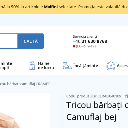
nă la
50%
la articolele
Malfini
selectate. Promoția este valabilă d
Serviciu clienți
+40
31 630 8768
CAUTĂ
(Lu-Jo, 9-17)
ăminte
Haine
Încălţăminte
Acces
copii
de lucru
icou bărbați camuflaj CRAMBE
Codul produsului:
CER-03040109
Tricou bărbați
Camuflaj bej