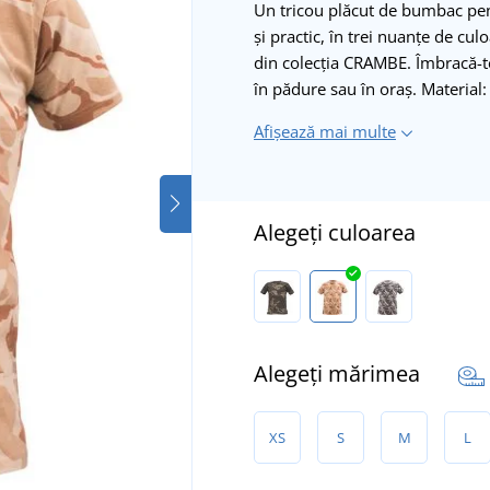
Un tricou plăcut de bumbac pen
și practic, în trei nuanțe de cul
din colecția CRAMBE. Îmbracă-te
în pădure sau în oraș. Materia
Afișează mai multe
Alegeți culoarea
Alegeți mărimea
XS
S
M
L