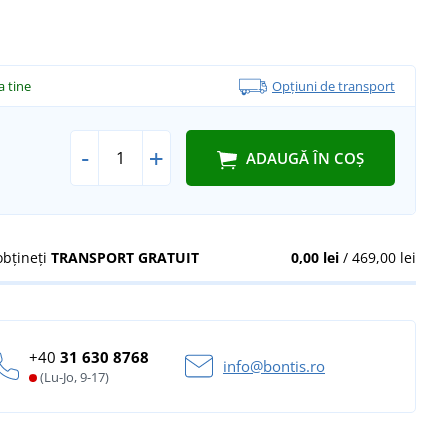
la tine
Opțiuni de transport
-
+
ADAUGĂ ÎN COȘ
obțineți
TRANSPORT GRATUIT
0,00 lei
/ 469,00 lei
+40
31 630 8768
info@bontis.ro
(Lu-Jo, 9-17)