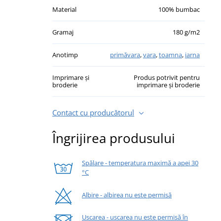
Material
100% bumbac
Gramaj
180 g/m2
Anotimp
primăvara
,
vara
,
toamna
,
iarna
Imprimare și
Produs potrivit pentru
broderie
imprimare și broderie
Contact cu producătorul
Îngrijirea produsului
Spălare - temperatura maximă a apei 30
°C
Albire - albirea nu este permisă
Uscarea - uscarea nu este permisă în