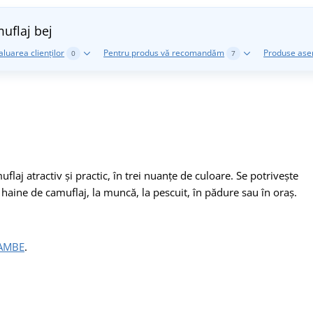
uflaj bej
aluarea clienților
Pentru produs vă recomandăm
Produse as
0
7
aj atractiv și practic, în trei nuanțe de culoare. Se potrivește
haine de camuflaj, la muncă, la pescuit, în pădure sau în oraș.
AMBE
.