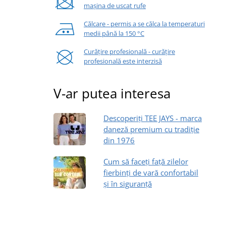
mașina de uscat rufe
Călcare - permis a se călca la temperaturi
medii până la 150 °C
Curățire profesională - curățire
profesională este interzisă
V-ar putea interesa
Descoperiți TEE JAYS - marca
daneză premium cu tradiție
din 1976
Cum să faceți față zilelor
fierbinți de vară confortabil
și în siguranță