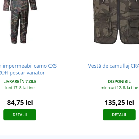
 impermeabil camo CXS
Vestă de camuflaj C
OFI pescar vanator
LIVRARE ÎN 7 ZILE
DISPONIBIL
luni 17. 8.
la tine
miercuri 12. 8.
la tine
84,75 lei
135,25 lei
DETALII
DETALII