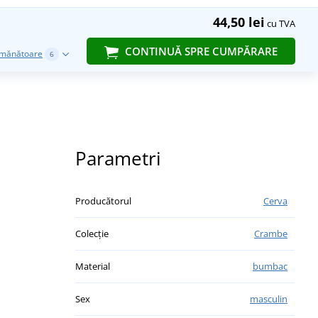
44,50 lei
cu TVA
CONTINUĂ SPRE CUMPĂRARE
emănătoare
6
Parametri
Producătorul
Cerva
Colecție
Crambe
Material
bumbac
Sex
masculin