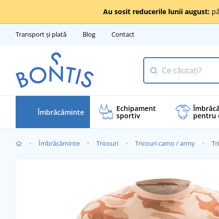
Au sosit reducerile lunii august:
pâ
Transport și plată
Blog
Contact
Echipament
Îmbrăc
Îmbrăcăminte
sportiv
pentru 
Îmbrăcăminte
Tricouri
Tricouri camo / army
Tr