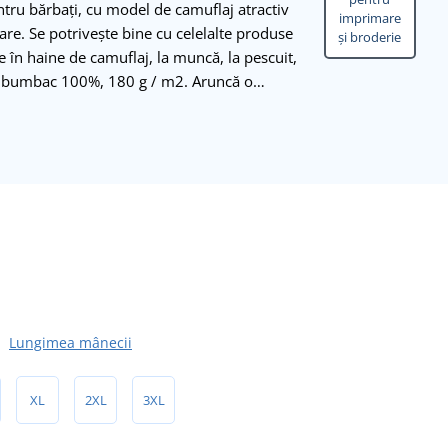
tru bărbați, cu model de camuflaj atractiv
imprimare
oare. Se potrivește bine cu celelalte produse
și broderie
 în haine de camuflaj, la muncă, la pescuit,
l: bumbac 100%, 180 g / m2. Aruncă o…
Lungimea mânecii
XL
2XL
3XL