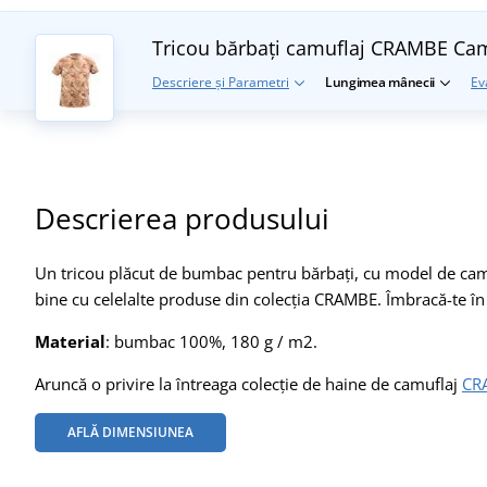
Tricou bărbați camuflaj CRAMBE
Cam
Descriere și Parametri
Lungimea mânecii
Ev
Descrierea produsului
Un tricou plăcut de bumbac pentru bărbați, cu model de camufl
bine cu celelalte produse din colecția CRAMBE. Îmbracă-te în 
Material
: bumbac 100%, 180 g / m2.
Aruncă o privire la întreaga colecție de haine de camuflaj
CR
AFLĂ DIMENSIUNEA