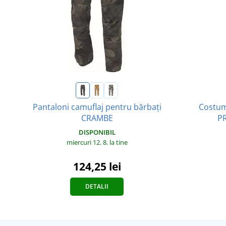
Costum
Pantaloni camuflaj pentru bărbați
PR
CRAMBE
DISPONIBIL
miercuri 12. 8.
la tine
124,25 lei
DETALII