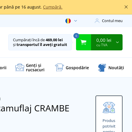
oar până pe 16 august.
Cumpără.
Contul meu
0
0,00 lei
Cumpărați încă de
469,00 lei
și
transportul îl aveți gratuit
cu TVA
Genți și
orii
Gospodărie
Noutăți
rucsacuri
 camuflaj CRAMBE
Produs
potrivit
pentru