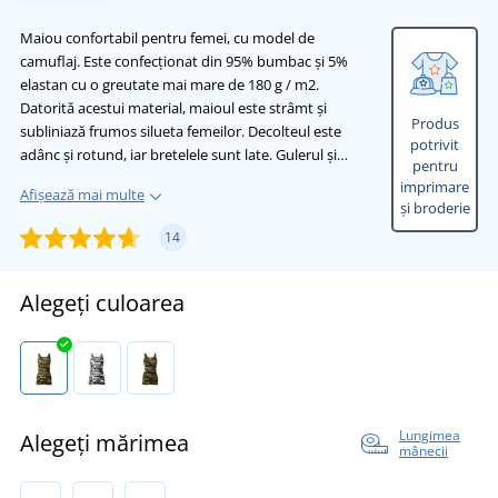
Maiou confortabil pentru femei, cu model de
camuflaj. Este confecționat din 95% bumbac și 5%
elastan cu o greutate mai mare de 180 g / m2.
Datorită acestui material, maioul este strâmt și
Produs
subliniază frumos silueta femeilor. Decolteul este
potrivit
adânc și rotund, iar bretelele sunt late. Gulerul și…
pentru
imprimare
Afișează mai multe
și broderie
14
Alegeți culoarea
Lungimea
Alegeți mărimea
mânecii