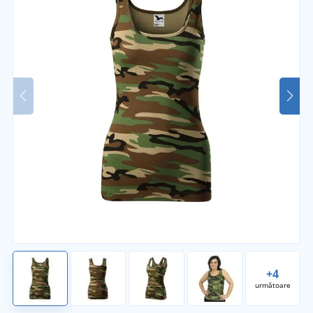
+4
următoare