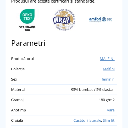
Marina
Produsul are aceste certificări și standarde.
Îl recomand, se potrivește bine, în sfârșit un
maiou camo pe gustul meu, 100% satisfăcut!
přidáno 02.06.2023
Parametri
Producătorul
MALFINI
Colecție
Malfini
Sex
feminin
Material
95% bumbac / 5% elastan
Gramaj
180 g/m2
Anotimp
vara
Croială
Cusături laterale
,
Slim fit