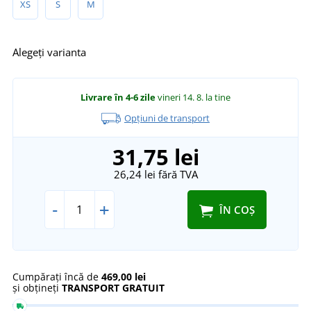
XS
S
M
Alegeți varianta
Livrare în 4-6 zile
vineri 14. 8.
la tine
Opțiuni de transport
31,75 lei
26,24 lei
fără TVA
-
+
ÎN COȘ
Cumpărați încă de
469,00 lei
și obțineți
TRANSPORT GRATUIT