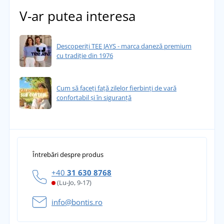
V-ar putea interesa
Descoperiți TEE JAYS - marca daneză premium
cu tradiție din 1976
Cum să faceți față zilelor fierbinți de vară
confortabil și în siguranță
Întrebări despre produs
+40
31 630 8768
(Lu-Jo, 9-17)
info@bontis.ro