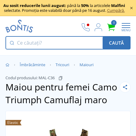
Au sosit reducerile lunii august:
până la
50%
la articolele
Malfini
selectate. Promoția este valabilă doar până pe 16 august.
Cumpără.
0
MENU
CAUTĂ
Îmbrăcăminte
Tricouri
Maiouri
Codul produsului:
MAL-C36
Maiou pentru femei Camo
Triumph
Camuflaj maro
Elastic