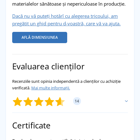
materialelor sănătoase și nepericuloase în producție.
Dacă nu vă puteți hotârî cu alegerea tricoului, am
pregătit un ghid pentru d-voastră, care vă va ajuta.
AFLĂ DIMENSIUNEA
Evaluarea clienților
Recenziile sunt opinia independentă a clienților cu achiziție
verificată.
Mai multe informații.
14
ADĂUGĂ PROPRIA EVALUARE
Certificate