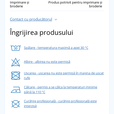
Imprimare și
Produs potrivit pentru imprimare și
broderie
broderie
Contact cu producătorul
Îngrijirea produsului
Spălare - temperatura maximă a apei 30 °C
Albire - albirea nu este permisă
Uscarea - uscarea nu este permisă în mașina de uscat
rufe
Călcare - permis a se călca la temperaturi minime
până la 110 °C
Curățire profesională - curățire profesională este
interzisă