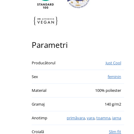
Parametri
Producătorul
Just Cool
Sex
feminin
Material
100% poliester
Gramaj
140 g/m2
Anotimp
primăvara
,
vara
,
toamna
,
iarna
Croială
Slim fit