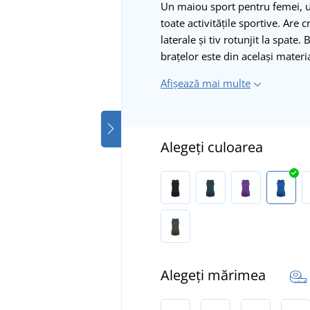
Un maiou sport pentru femei, uș
toate activitățile sportive. Are c
laterale și tiv rotunjit la spate.
brațelor este din același materi
Afișează mai multe
Alegeți culoarea
Alegeți mărimea