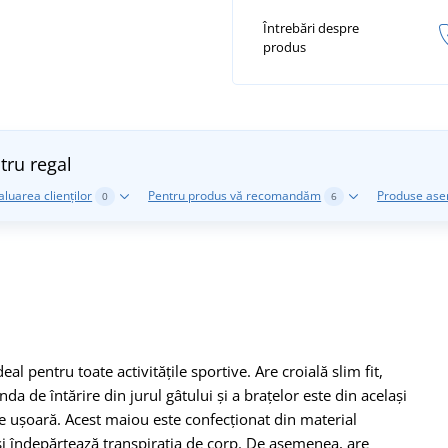
Întrebări despre
produs
tru regal
aluarea clienților
Pentru produs vă recomandăm
Produse as
0
6
l pentru toate activitățile sportive. Are croială slim fit,
anda de întărire din jurul gâtului și a brațelor este din același
re ușoară. Acest maiou este confecționat din material
 și îndepărtează transpirația de corp. De asemenea, are