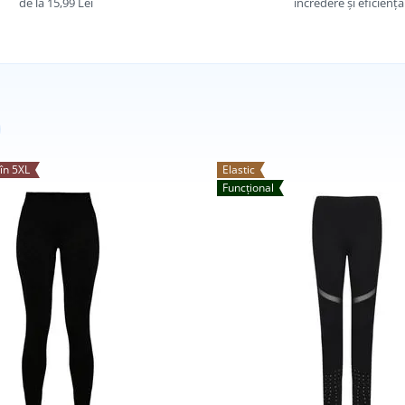
de la 15,99 Lei
încredere și eficiență
în 5XL
Elastic
Funcțional