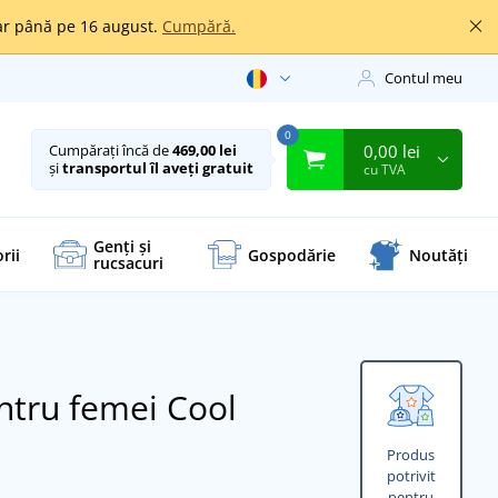
oar până pe 16 august.
Cumpără.
Contul meu
0
0,00 lei
Cumpărați încă de
469,00 lei
și
transportul îl aveți gratuit
cu TVA
Genți și
rii
Gospodărie
Noutăți
rucsacuri
ntru femei Cool
Produs
potrivit
pentru