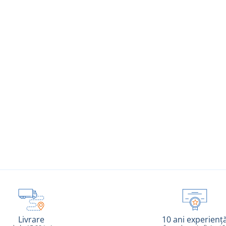
Livrare
10 ani experienț