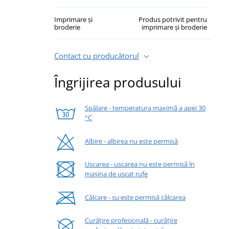
Imprimare și
Produs potrivit pentru
broderie
imprimare și broderie
Contact cu producătorul
Îngrijirea produsului
Spălare - temperatura maximă a apei 30
°C
Albire - albirea nu este permisă
Uscarea - uscarea nu este permisă în
mașina de uscat rufe
Călcare - su este permisă călcarea
Curățire profesională - curățire