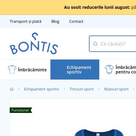
Au sosit reducerile lunii august:
pâ
Transport și plată
Blog
Contact
Echipament
Îmbrăcăm
Îmbrăcăminte
sportiv
pentru co
Echipament sportiv
Tricouri sport
Maiouri sport
Funcțional