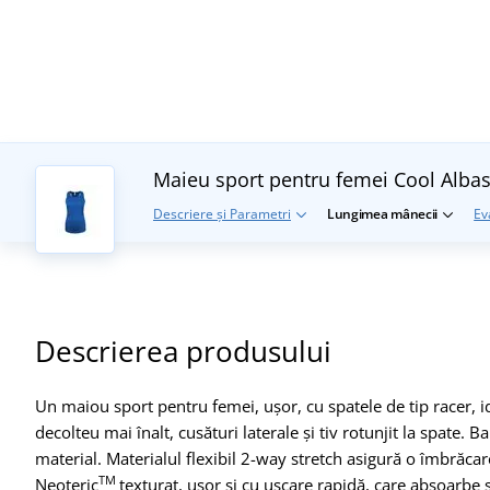
Maieu sport pentru femei Cool
Albas
Descriere și Parametri
Lungimea mânecii
Ev
Descrierea produsului
Un maiou sport pentru femei, ușor, cu spatele de tip racer, idea
decolteu mai înalt, cusături laterale și tiv rotunjit la spate. B
material. Materialul flexibil 2-way stretch asigură o îmbrăca
TM
Neoteric
texturat, ușor și cu uscare rapidă, care absoarbe