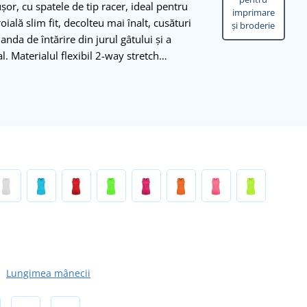
or, cu spatele de tip racer, ideal pentru
imprimare
roială slim fit, decolteu mai înalt, cusături
și broderie
 Banda de întărire din jurul gâtului și a
al. Materialul flexibil 2-way stretch…
Lungimea mânecii