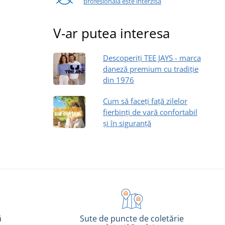
profesională este interzisă
V-ar putea interesa
Descoperiți TEE JAYS - marca
daneză premium cu tradiție
din 1976
Cum să faceți față zilelor
fierbinți de vară confortabil
și în siguranță
ă
Sute de puncte de coletărie