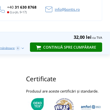
+40
31 630 8768
info@bontis.ro
(Lu-Jo, 9-17)
32,00 lei
cu TVA
CONTINUĂ SPRE CUMPĂRARE
emănătoare
6
Certificate
Produsul are aceste certificări și standarde.