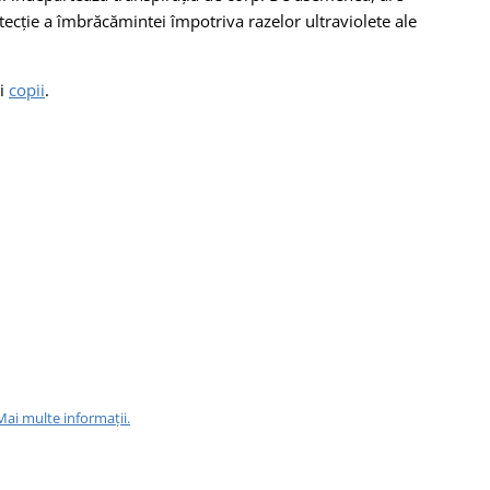
ecție a îmbrăcămintei împotriva razelor ultraviolete ale
i
copii
.
Mai multe informații.