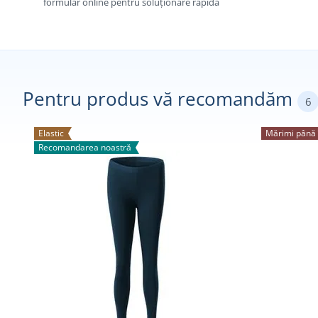
formular online pentru soluționare rapidă
Pentru produs vă recomandăm
6
Elastic
Mărimi până 
Recomandarea noastră