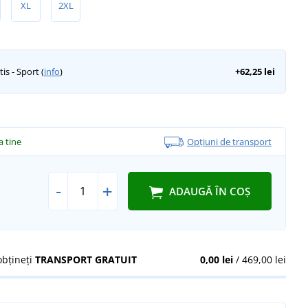
XL
2XL
s - Sport (
info
)
+62,25 lei
la tine
Opțiuni de transport
-
+
ADAUGĂ ÎN COȘ
obțineți
TRANSPORT GRATUIT
0,00 lei
/ 469,00 lei