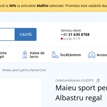
nă la
50%
la articolele
Malfini
selectate. Promoția este valabilă d
Serviciu clienți
+40
31 630 8768
CAUTĂ
(Lu-Jo, 9-17)
inte
Haine de
Încălţăminte
Acceso
pii
lucru
Maieu sport pentru femei Cool
Codul produsului:
LS-JC015
Maieu sport pe
Albastru regal