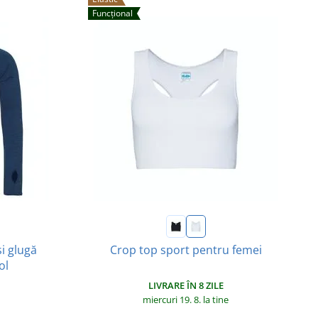
Funcțional
și glugă
Crop top sport pentru femei
ol
LIVRARE ÎN 8 ZILE
miercuri 19. 8.
la tine