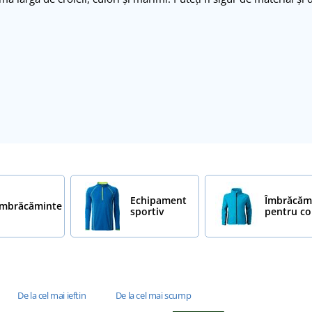
Echipament
Îmbrăcăm
Îmbrăcăminte
sportiv
pentru co
De la cel mai ieftin
De la cel mai scump