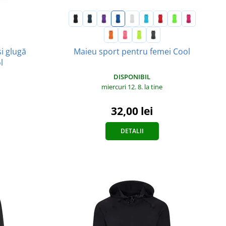
și glugă
Maieu sport pentru femei Cool
l
DISPONIBIL
miercuri 12. 8.
la tine
32,00 lei
DETALII