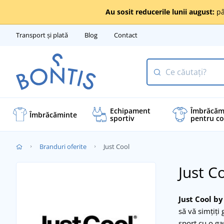
Au sosit reducerile lunii august:
pâ
Transport și plată
Blog
Contact
Echipament
Îmbrăcăm
Îmbrăcăminte
sportiv
pentru co
Branduri oferite
Just Cool
Just C
Just Cool b
să vă simțiți
sport cu o gam