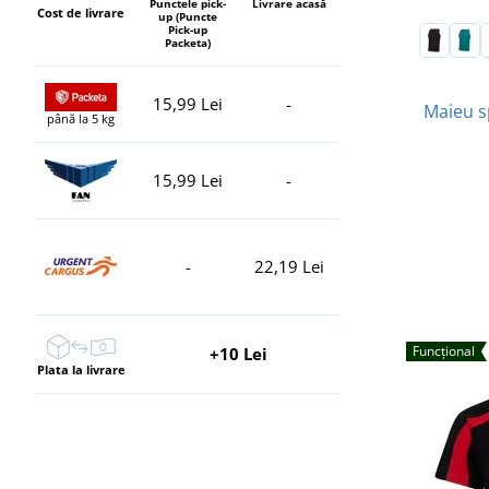
Punctele pick-
Livrare acasă
Cost de livrare
up (Puncte
Pick-up
Packeta)
15,99 Lei
-
Maieu s
până la 5 kg
15,99 Lei
-
-
22,19 Lei
Funcțional
+10 Lei
Plata la livrare