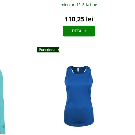
miercuri 12. 8.
la tine
110,25 lei
DETALII
Funcțional