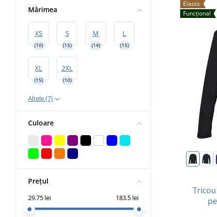
Elastic
Mărimea
Funcțional
XS
S
M
L
(10)
(15)
(14)
(15)
XL
2XL
(15)
(10)
Altele (7)
Culoare
Prețul
Tricou
29.75 lei
183.5 lei
pe