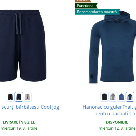
Funcțional
Recomandarea noastră
 scurți bărbătești Cool Jog
Hanorac cu guler înalt 
pentru bărbați Co
LIVRARE ÎN 8 ZILE
DISPONIBIL
miercuri 19. 8.
la tine
miercuri 12. 8.
la tine