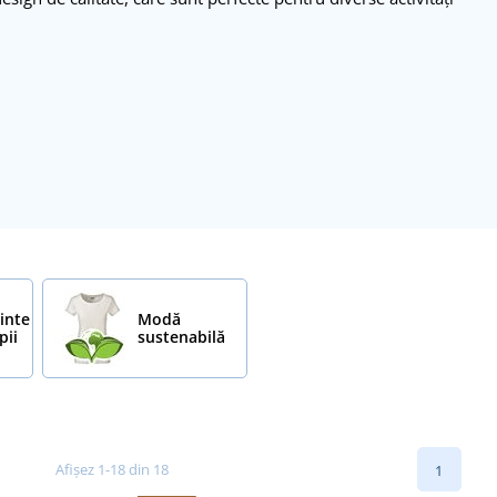
inte
Modă
pii
sustenabilă
Afișez 1-18 din 18
1