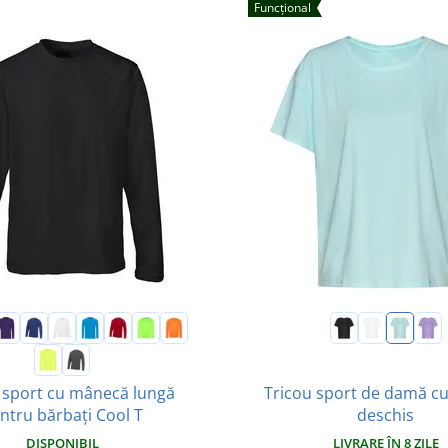
Funcțional
Tricou sport de damă cu
 sport cu mânecă lungă
deschis
ntru bărbați Cool T
LIVRARE ÎN 8 ZILE
DISPONIBIL