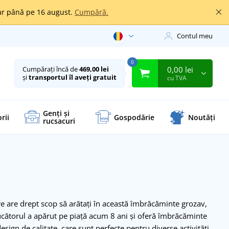
oar până pe 16 august.
Cumpără.
Contul meu
0
0,00 lei
Cumpărați încă de
469,00 lei
și
transportul îl aveți gratuit
cu TVA
Genți și
rii
Gospodărie
Noutăți
rucsacuri
e are drept scop să arătați în această îmbrăcăminte grozav,
ucătorul a apărut pe piață acum 8 ani și oferă îmbrăcăminte
design de calitate, care sunt perfecte pentru diverse activități