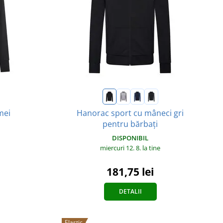
mei
Hanorac sport cu mâneci gri
pentru bărbați
DISPONIBIL
miercuri 12. 8.
la tine
181,75 lei
DETALII
Elastic