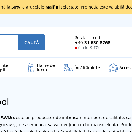
nă la
50%
la articolele
Malfini
selectate. Promoția este valabilă d
Serviciu clienți
+40
31 630 8768
CAUTĂ
(Lu-Jo, 9-17)
inte
Haine de
Încălţăminte
Acceso
pii
lucru
ool
y AWDis
este un producător de îmbrăcăminte sport de calitate, car
 grozav și, de asemenea, să vă mențineți în formă excelentă. Prod
ă largă de croieli, culori și mărimi. Puteți fi sigur de material și 