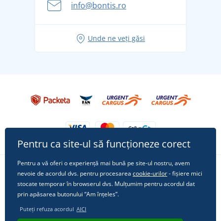
info@bontis.ro
pentru vacanță fără griji
Idei de outfituri fresh pentru o vară relaxată
Unde ne veți găsi
Tricoul preferat City în rol principal: ținute pentru
orice ocazie!
Pentru ca site-ul să funcționeze corect
Pentru a vă oferi o experiență mai bună pe site-ul nostru, avem
nevoie de acordul dvs. pentru procesarea
cookie-urilor
- fișiere mici
Urmărește-ne pe rețelele sociale
stocate temporar în browserul dvs. Mulțumim pentru acordul dat
prin apăsarea butonului “Am înțeles”.
Puteți refuza acordul
AICI