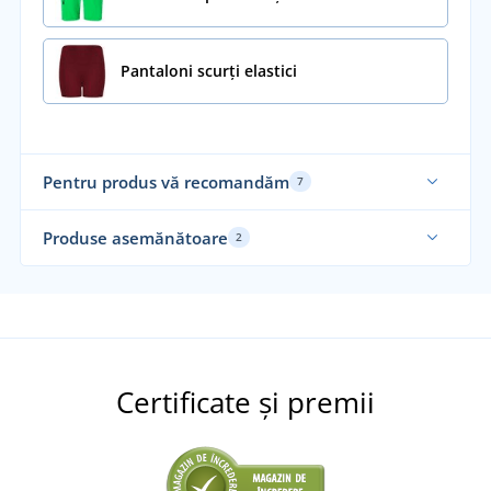
Pantaloni scurți elastici
Pentru produs vă recomandăm
7
Elastic
Fu
Produse asemănătoare
2
Funcțional
Recomandarea noastră
Elastic
Ela
Fu
Certificate și premii