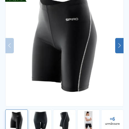
+6
următoare