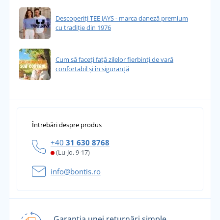
Descoperiți TEE JAYS - marca daneză premium
cu tradiție din 1976
Cum să faceți față zilelor fierbinți de vară
confortabil și în siguranță
Întrebări despre produs
+40
31 630 8768
(Lu-Jo, 9-17)
info@bontis.ro
Garanția unei returnări simple