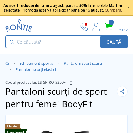
Au sosit reducerile lunii august:
până la
50%
la articolele
Malfini
selectate. Promoția este valabilă doar până pe 16 august.
Cumpără.
0
MENU
CAUTĂ
Echipament sportiv
Pantaloni sport scurți
Pantaloni scurți elastici
Codul produsului:
LS-SPIRO-S250F
Pantaloni scurți de sport
pentru femei BodyFit
Elastic
Funcțional