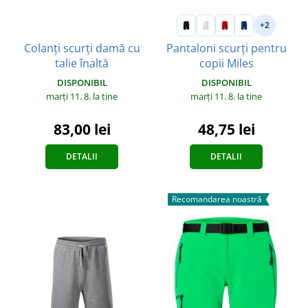
+2
Colanți scurți damă cu
Pantaloni scurți pentru
talie înaltă
copii Miles
DISPONIBIL
DISPONIBIL
marți 11. 8.
la tine
marți 11. 8.
la tine
83,00 lei
48,75 lei
DETALII
DETALII
Recomandarea noastră