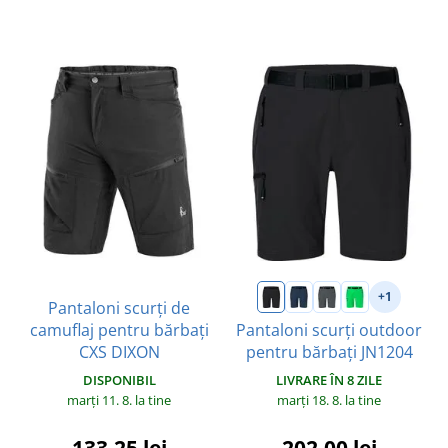
+1
Pantaloni scurți de
camuflaj pentru bărbați
Pantaloni scurți outdoor
CXS DIXON
pentru bărbați JN1204
DISPONIBIL
LIVRARE ÎN 8 ZILE
marți 11. 8.
la tine
marți 18. 8.
la tine
133,25 lei
202,00 lei