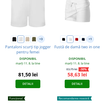
+3
+1
Pantaloni scurți tip jogger
Fustă de damă two in one
pentru femei
DISPONIBIL
DISPONIBIL
marți 11. 8.
la tine
marți 11. 8.
la tine
83,75 lei
-30%
58,63 lei
81,50 lei
DETALII
DETALII
Funcțional
Recomandarea noastră