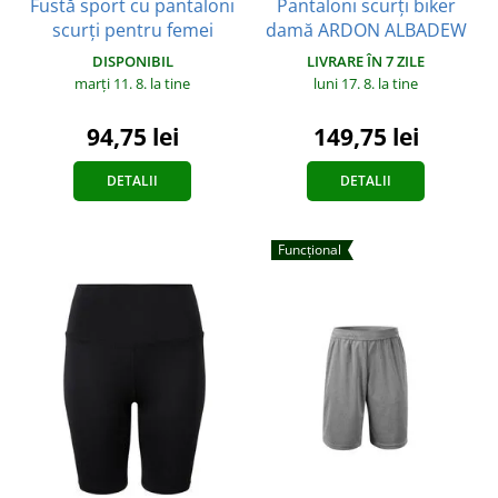
Fustă sport cu pantaloni
Pantaloni scurți biker
scurți pentru femei
damă ARDON ALBADEW
DISPONIBIL
LIVRARE ÎN 7 ZILE
marți 11. 8.
la tine
luni 17. 8.
la tine
94,75 lei
149,75 lei
DETALII
DETALII
Funcțional