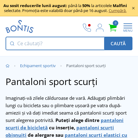
Au sosit reducerile lunii august:
până la
50%
la articolele
Malfini
selectate. Promoția este valabilă doar până pe 16 august.
Cumpără.
0
MENU
CAUTĂ
Echipament sportiv
Pantaloni sport scurți
Pantaloni sport scurți
Imaginați-vă zilele călduroase de vară. Adăugați plimbări
lungi cu bicicleta sau o plimbare ușoară pe vatra după-
amiezii și vă dați imediat seama că pantalonii scurți sport
sunt alegerea potrivită.
Puteți alege dintre
pantaloni
scurți de bicicletă
cu inserție,
pantaloni scurți
obișnuiți
de alergare sau
pantaloni scurți elastici cu