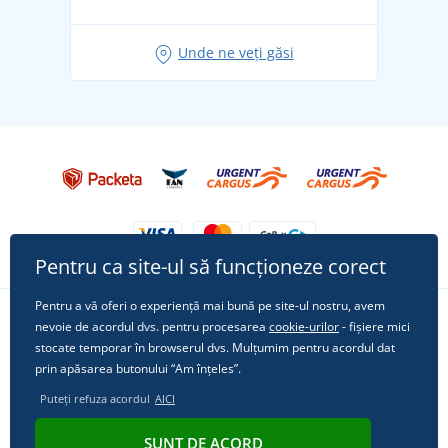
pentru vacanță fără griji
Idei de outfituri fresh pentru o vară relaxată
Unde ne veți găsi
Tricoul preferat City în rol principal: ținute pentru
orice ocazie!
Pentru ca site-ul să funcționeze corect
Pentru a vă oferi o experiență mai bună pe site-ul nostru, avem
nevoie de acordul dvs. pentru procesarea
cookie-urilor
- fișiere mici
Urmărește-ne pe rețelele sociale
stocate temporar în browserul dvs. Mulțumim pentru acordul dat
prin apăsarea butonului “Am înțeles”.
Puteți refuza acordul
AICI
© 2011 - 2026, Dual Trade s.r.o. | Din punct de vedere tehnic oferă
SUNT DE ACORD