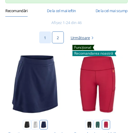
Recomandări
De la cel mai ieftin
De la cel mai scump
Afișez 1-24 din 46
1
2
Următoare
Funcțional
Recomandarea noastră