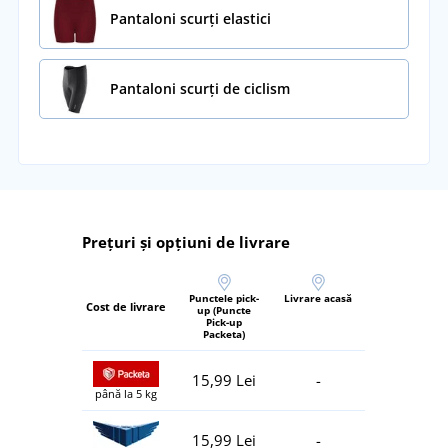
Pantaloni scurți elastici
Pantaloni scurți de ciclism
Prețuri și opțiuni de livrare
Punctele pick-
Livrare acasă
Cost de livrare
up (Puncte
Pick-up
Packeta)
15,99 Lei
-
până la 5 kg
15,99 Lei
-