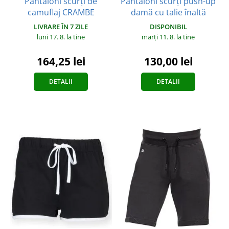
Pantaloni scurți de
Pantaloni scurți push-up
camuflaj CRAMBE
damă cu talie înaltă
LIVRARE ÎN 7 ZILE
DISPONIBIL
luni 17. 8.
la tine
marți 11. 8.
la tine
164,25 lei
130,00 lei
DETALII
DETALII