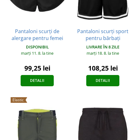
Pantaloni scurți de
Pantaloni scurți sport
alergare pentru femei
pentru bărbați
DISPONIBIL
LIVRARE ÎN 8 ZILE
marți 11. 8.
la tine
marți 18. 8.
la tine
99,25 lei
108,25 lei
DETALII
DETALII
Elastic