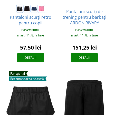
Pantaloni scurți de
trening pentru bărbați
Pantaloni scurți retro
ARDON RIVARY
pentru copii
DISPONIBIL
DISPONIBIL
marți 11. 8.
la tine
marți 11. 8.
la tine
151,25 lei
57,50 lei
DETALII
DETALII
Funcțional
Recomandarea noastră