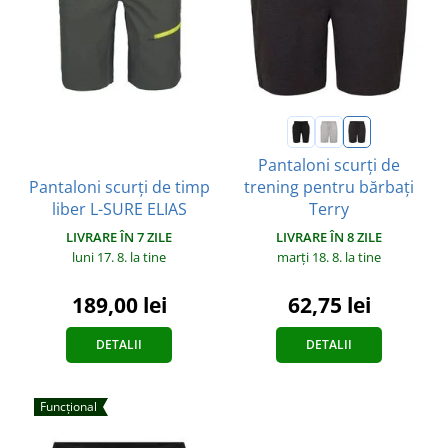
Pantaloni scurți de
Pantaloni scurți de timp
trening pentru bărbați
liber L-SURE ELIAS
Terry
LIVRARE ÎN 7 ZILE
LIVRARE ÎN 8 ZILE
luni 17. 8.
la tine
marți 18. 8.
la tine
189,00 lei
62,75 lei
DETALII
DETALII
Funcțional