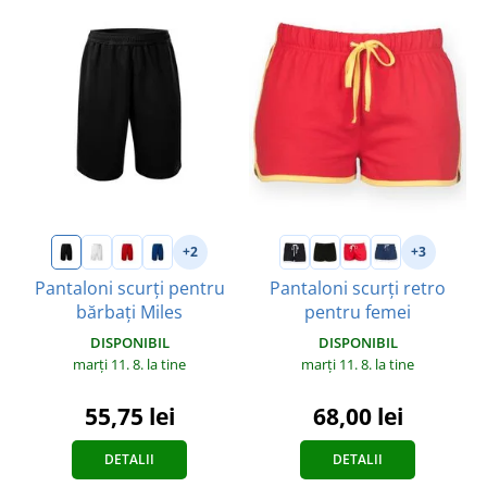
+2
+3
Pantaloni scurți pentru
Pantaloni scurți retro
bărbați Miles
pentru femei
DISPONIBIL
DISPONIBIL
marți 11. 8.
la tine
marți 11. 8.
la tine
55,75 lei
68,00 lei
DETALII
DETALII