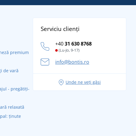
Serviciu clienți
+40
31 630 8768
(Lu-Jo, 9-17)
daneză premium
info@bontis.ro
ți de vară
Unde ne veți găsi
ul - pregătiți-
vară relaxată
ipal: ținute