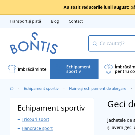
Au sosit reducerile lunii august:
pâ
Transport și plată
Blog
Contact
Echipament
Îmbrăcăm
Îmbrăcăminte
sportiv
pentru co
Echipament sportiv
Haine și echipament de alergare
Geci d
Echipament sportiv
Tricouri sport
Jachetele de 
și avem geci 
Hanorace sport
Maiouri sport