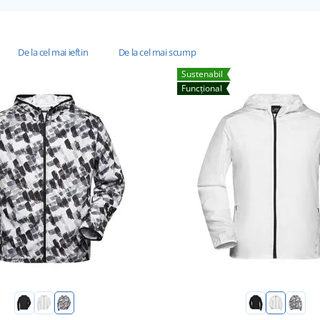
De la cel mai ieftin
De la cel mai scump
Sustenabil
Funcțional