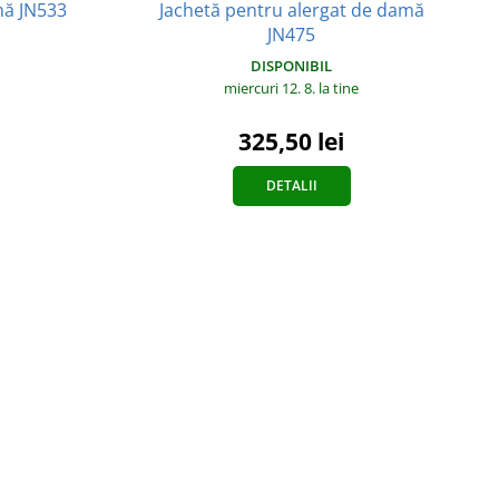
Jachetă pentru alergat de damă
mă JN533
JN475
DISPONIBIL
miercuri 12. 8.
la tine
325,50 lei
DETALII