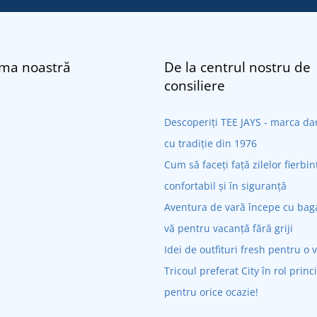
rma noastră
De la centrul nostru de
consiliere
Descoperiți TEE JAYS - marca 
cu tradiție din 1976
Cum să faceți față zilelor fierbin
confortabil și în siguranță
Aventura de vară începe cu bagaj
vă pentru vacanță fără griji
Idei de outfituri fresh pentru o 
Tricoul preferat City în rol princ
pentru orice ocazie!