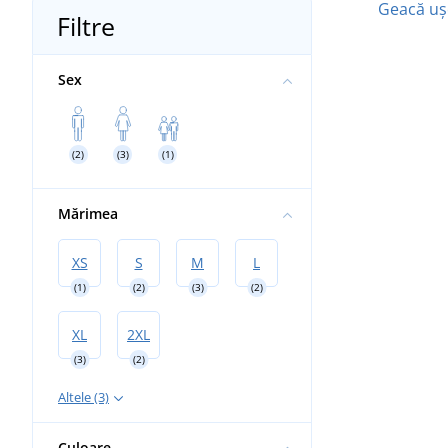
Geacă uș
Filtre
Sex
(2)
(3)
(1)
Mărimea
XS
S
M
L
(1)
(2)
(3)
(2)
XL
2XL
(3)
(2)
Altele (3)
Culoare