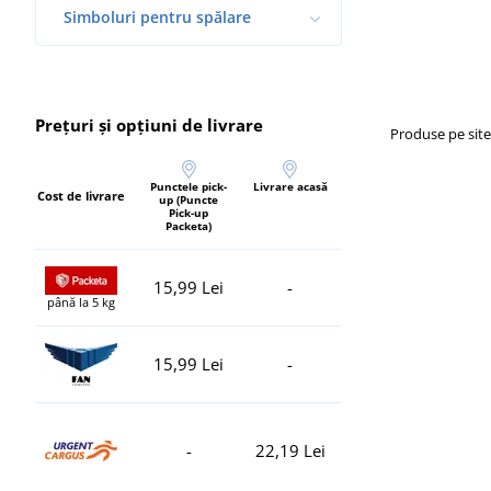
Simboluri pentru spălare
Prețuri și opțiuni de livrare
Produse pe sit
Punctele pick-
Livrare acasă
Cost de livrare
up (Puncte
Pick-up
Packeta)
15,99 Lei
-
până la 5 kg
15,99 Lei
-
-
22,19 Lei