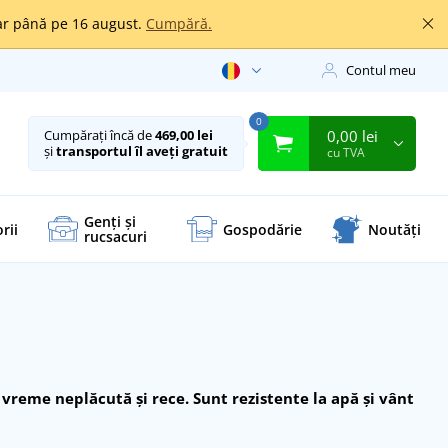
oar până pe 16 august.
Cumpără.
Contul meu
0
0,00 lei
Cumpărați încă de
469,00 lei
și
transportul îl aveți gratuit
cu TVA
Genți și
rii
Gospodărie
Noutăți
rucsacuri
e vreme neplăcută și rece.
Sunt rezistente la apă și vânt