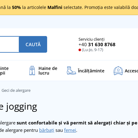
nă la
50%
la articolele
Malfini
selectate. Promoția este valabilă d
Serviciu clienți
+40
31 630 8768
CAUTĂ
(Lu-Jo, 9-17)
inte
Haine de
Încălţăminte
Acceso
pii
lucru
Geci de alergare
e jogging
alergare
sunt confortabile și vă permit să alergați chiar și p
de alergare pentru
bărbați
sau
femei
.