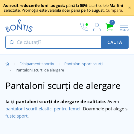
Au sosit reducerile lunii august:
până la
50%
la articolele
Malfini
selectate. Promoția este valabilă doar până pe 16 august.
Cumpără.
0
MENU
CAUTĂ
Echipament sportiv
Pantaloni sport scurți
Pantaloni scurți de alergare
Pantaloni scurți de alergare
Ia-ți pantaloni scurți de alergare de calitate.
Avem
pantaloni scurți elastici pentru femei
. Doamnele pot alege și
fuste sport
.