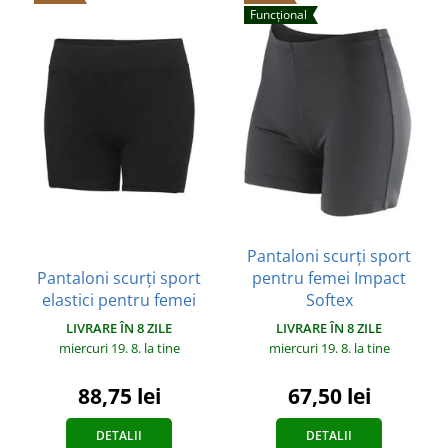
Funcțional
Pantaloni scurți sport
Pantaloni scurți sport
pentru femei Impact
elastici pentru femei
Softex
LIVRARE ÎN 8 ZILE
LIVRARE ÎN 8 ZILE
miercuri 19. 8.
la tine
miercuri 19. 8.
la tine
88,75 lei
67,50 lei
DETALII
DETALII