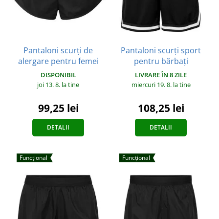
Pantaloni scurți de
Pantaloni scurți sport
alergare pentru femei
pentru bărbați
DISPONIBIL
LIVRARE ÎN 8 ZILE
joi 13. 8.
la tine
miercuri 19. 8.
la tine
99,25 lei
108,25 lei
DETALII
DETALII
Funcțional
Funcțional