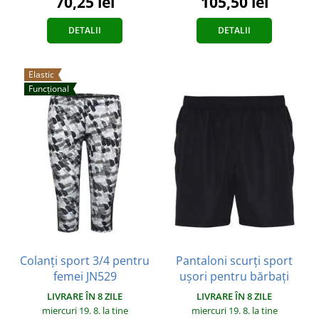
70,25 lei
105,50 lei
DETALII
DETALII
Elastic
Funcțional
Colanți sport 3/4 pentru
Pantaloni scurți sport
femei JN529
ușori pentru bărbați
LIVRARE ÎN 8 ZILE
LIVRARE ÎN 8 ZILE
miercuri 19. 8.
la tine
miercuri 19. 8.
la tine