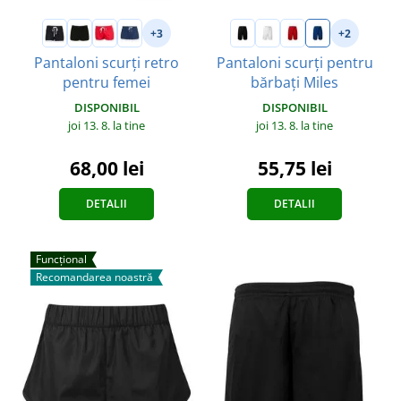
+3
+2
Pantaloni scurți retro
Pantaloni scurți pentru
pentru femei
bărbați Miles
DISPONIBIL
DISPONIBIL
joi 13. 8.
la tine
joi 13. 8.
la tine
68,00 lei
55,75 lei
DETALII
DETALII
Funcțional
Recomandarea noastră