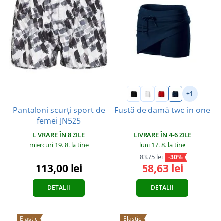
+1
Pantaloni scurți sport de
Fustă de damă two in one
femei JN525
LIVRARE ÎN 8 ZILE
LIVRARE ÎN 4-6 ZILE
miercuri 19. 8.
la tine
luni 17. 8.
la tine
83,75 lei
-30%
113,00 lei
58,63 lei
DETALII
DETALII
Elastic
Elastic