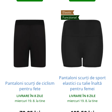
Elastic
Funcțional
Pantaloni scurți de sport
Pantaloni scurți de ciclism
elastici cu talie înaltă
pentru fete
pentru femei
LIVRARE ÎN 8 ZILE
LIVRARE ÎN 8 ZILE
miercuri 19. 8.
la tine
miercuri 19. 8.
la tine