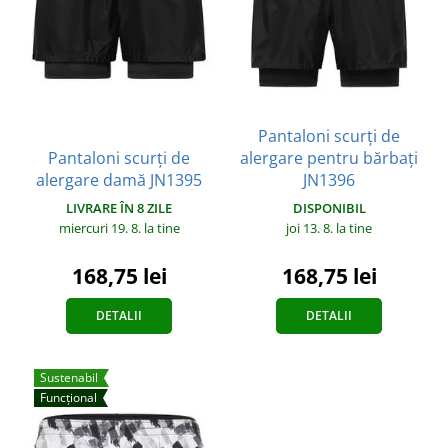
Pantaloni scurți de
Pantaloni scurți de
alergare pentru bărbați
alergare damă JN1395
JN1396
LIVRARE ÎN 8 ZILE
DISPONIBIL
miercuri 19. 8.
la tine
joi 13. 8.
la tine
168,75 lei
168,75 lei
DETALII
DETALII
Sustenabil
Funcțional