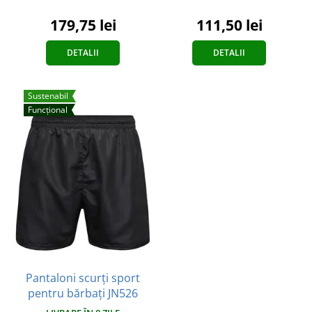
179,75 lei
111,50 lei
DETALII
DETALII
Sustenabil
Funcțional
Pantaloni scurți sport
pentru bărbați JN526