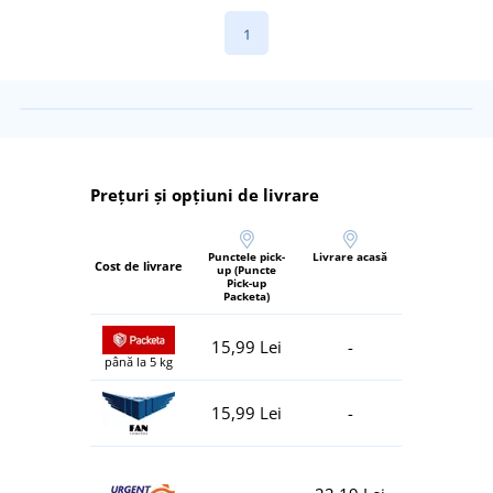
1
Prețuri și opțiuni de livrare
Punctele pick-
Livrare acasă
Cost de livrare
up (Puncte
Pick-up
Packeta)
15,99 Lei
-
până la 5 kg
15,99 Lei
-