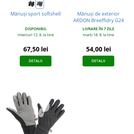
Mănuși de exterior
Mănuși sport softshell
ARDON Breeffidry G24
DISPONIBIL
LIVRARE ÎN 7 ZILE
miercuri 12. 8.
la tine
marți 18. 8.
la tine
67,50 lei
54,00 lei
DETALII
DETALII