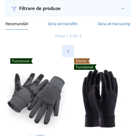
Filtrare de produse
Recomandări
De la cel mai ieftin
De la cel mai scump
Afișez 1-3 din 3
1
Funcțional
Elastic
Funcțional