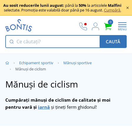
Au sosit reducerile lunii august:
până la
50%
la articolele
Malfini
selectate. Promoția este valabilă doar până pe 16 august.
Cumpără.
0
MENU
CAUTĂ
Echipament sportiv
Mănuși sportive
Mănuși de ciclism
Mănuși de ciclism
Cumpărați mănuși de ciclism de calitate și moi
pentru vară și
iarnă
și țineți ferm ghidonul!