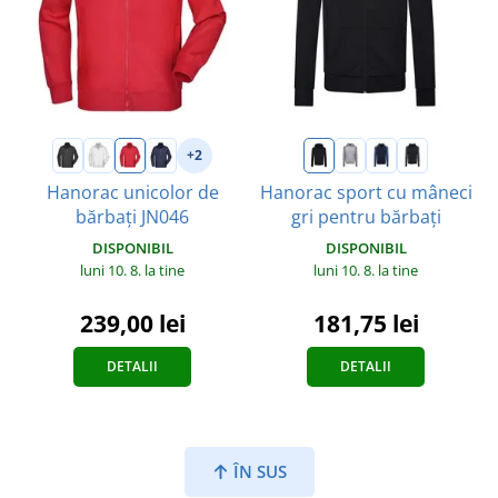
+2
Hanorac unicolor de
Hanorac sport cu mâneci
bărbați JN046
gri pentru bărbați
DISPONIBIL
DISPONIBIL
luni 10. 8.
la tine
luni 10. 8.
la tine
239,00 lei
181,75 lei
DETALII
DETALII
ÎN SUS