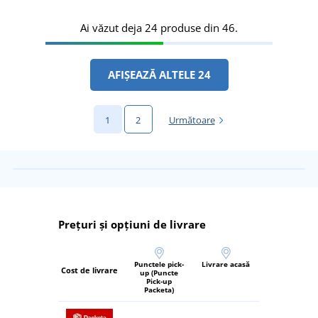
Ai văzut deja 24 produse din 46.
AFIȘEAZĂ ALTELE 24
1
2
Următoare
Prețuri și opțiuni de livrare
Punctele pick-
Livrare acasă
Cost de livrare
up (Puncte
Pick-up
Packeta)