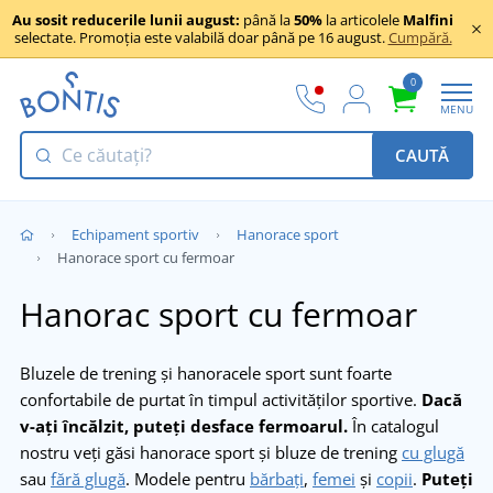
Au sosit reducerile lunii august:
până la
50%
la articolele
Malfini
selectate. Promoția este valabilă doar până pe 16 august.
Cumpără.
0
MENU
CAUTĂ
Echipament sportiv
Hanorace sport
Hanorace sport cu fermoar
Hanorac sport cu fermoar
Bluzele de trening și hanoracele sport sunt foarte
confortabile de purtat în timpul activităților sportive.
Dacă
v-aţi încălzit, puteţi desface fermoarul.
În catalogul
nostru veţi găsi hanorace sport și bluze de trening
cu glugă
sau
fără glugă
. Modele pentru
bărbaţi
,
femei
şi
copii
.
Puteţi