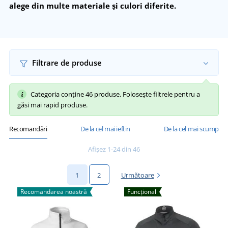
alege din multe materiale şi culori diferite.
Filtrare de produse
Categoria conține 46 produse. Folosește filtrele pentru a
găsi mai rapid produse.
Recomandări
De la cel mai ieftin
De la cel mai scump
Afișez 1-24 din 46
1
2
Următoare
Recomandarea noastră
Funcțional