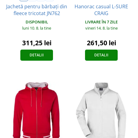
Hanorac casual L-SURE
Jachetă pentru bărbați din
CRAIG
fleece tricotat JN762
LIVRARE ÎN 7 ZILE
DISPONIBIL
vineri 14. 8.
la tine
luni 10. 8.
la tine
261,50 lei
311,25 lei
DETALII
DETALII