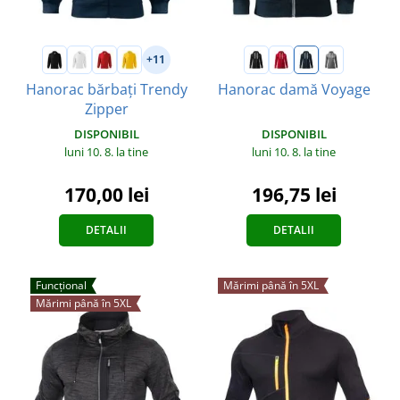
+11
Hanorac bărbați Trendy
Hanorac damă Voyage
Zipper
DISPONIBIL
DISPONIBIL
luni 10. 8.
la tine
luni 10. 8.
la tine
196,75 lei
170,00 lei
DETALII
DETALII
Funcțional
Mărimi până în 5XL
Mărimi până în 5XL