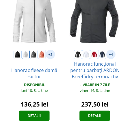
+2
+4
Hanorac funcțional
Hanorac fleece damă
pentru bărbați ARDON
Factor
Breeffidry termoactiv
DISPONIBIL
LIVRARE ÎN 7 ZILE
luni 10. 8.
la tine
vineri 14. 8.
la tine
136,25 lei
237,50 lei
DETALII
DETALII