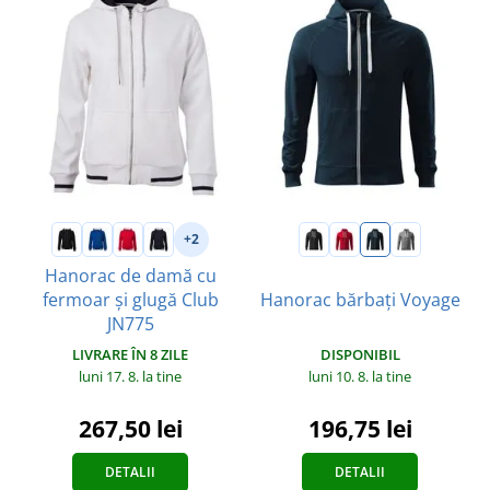
+2
Hanorac de damă cu
fermoar și glugă Club
Hanorac bărbați Voyage
JN775
DISPONIBIL
LIVRARE ÎN 8 ZILE
luni 10. 8.
la tine
luni 17. 8.
la tine
196,75 lei
267,50 lei
DETALII
DETALII