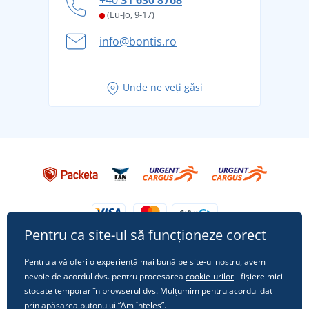
+40
31 630 8768
și în siguranță
(Lu-Jo, 9-17)
Aventura de vară începe cu bagajul - pregătiți-vă
info@bontis.ro
pentru vacanță fără griji
Idei de outfituri fresh pentru o vară relaxată
Unde ne veți găsi
Tricoul preferat City în rol principal: ținute pentru
orice ocazie!
Pentru ca site-ul să funcționeze corect
Pentru a vă oferi o experiență mai bună pe site-ul nostru, avem
nevoie de acordul dvs. pentru procesarea
cookie-urilor
- fișiere mici
Urmărește-ne pe rețelele sociale
stocate temporar în browserul dvs. Mulțumim pentru acordul dat
prin apăsarea butonului “Am înțeles”.