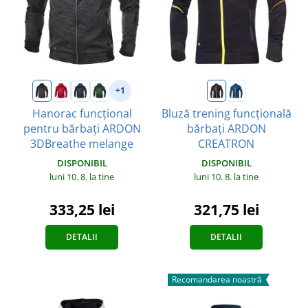
+1
Hanorac funcțional
Bluză trening funcțională
pentru bărbați ARDON
bărbați ARDON
3DBreathe melange
CREATRON
DISPONIBIL
DISPONIBIL
luni 10. 8.
la tine
luni 10. 8.
la tine
333,25 lei
321,75 lei
DETALII
DETALII
Recomandarea noastră