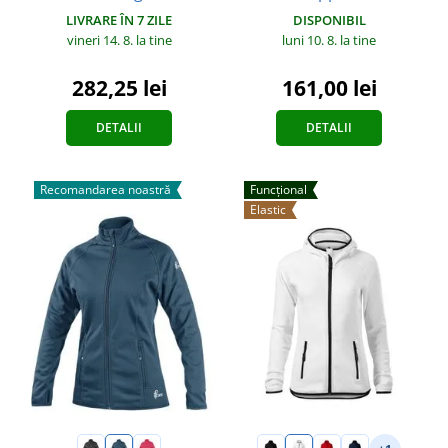
LIVRARE ÎN 7 ZILE
DISPONIBIL
vineri 14. 8.
la tine
luni 10. 8.
la tine
282,25 lei
161,00 lei
DETALII
DETALII
Recomandarea noastră
Funcțional
Elastic