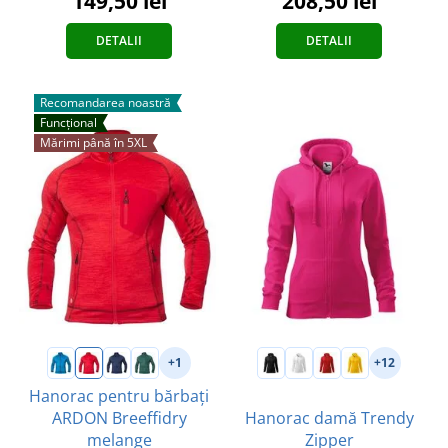
149,50 lei
208,50 lei
DETALII
DETALII
Recomandarea noastră
Funcțional
Mărimi până în 5XL
+1
+12
Hanorac pentru bărbați
ARDON Breeffidry
Hanorac damă Trendy
melange
Zipper