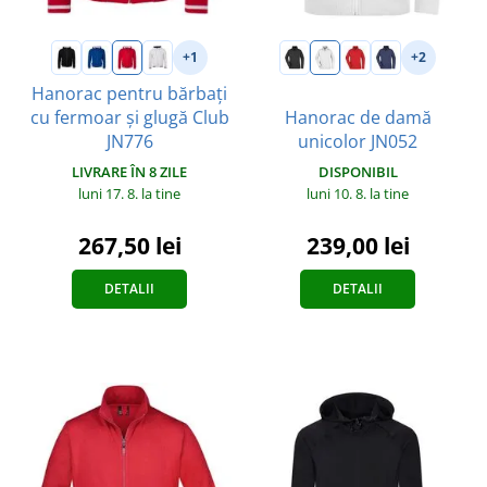
+1
+2
Hanorac pentru bărbați
cu fermoar și glugă Club
Hanorac de damă
JN776
unicolor JN052
LIVRARE ÎN 8 ZILE
DISPONIBIL
luni 17. 8.
la tine
luni 10. 8.
la tine
267,50 lei
239,00 lei
DETALII
DETALII