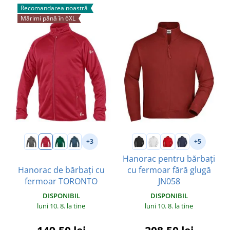
Recomandarea noastră
Mărimi până în 6XL
+3
+5
Hanorac pentru bărbați
Hanorac de bărbați cu
cu fermoar fără glugă
fermoar TORONTO
JN058
DISPONIBIL
DISPONIBIL
luni 10. 8.
la tine
luni 10. 8.
la tine