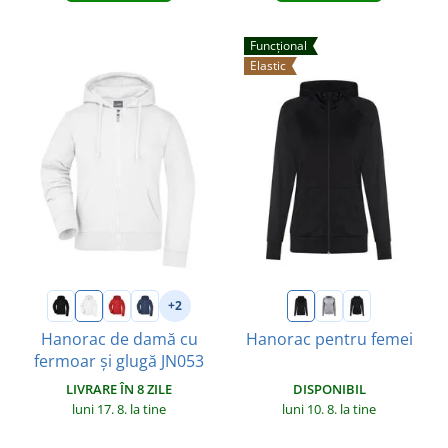
Funcțional
Elastic
+2
Hanorac de damă cu
Hanorac pentru femei
fermoar și glugă JN053
DISPONIBIL
LIVRARE ÎN 8 ZILE
luni 10. 8.
la tine
luni 17. 8.
la tine