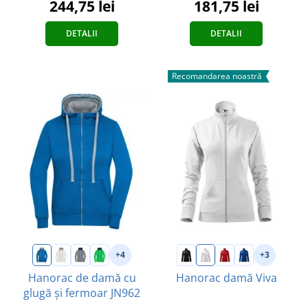
181,75 lei
244,75 lei
DETALII
DETALII
Recomandarea noastră
+4
+3
Hanorac de damă cu
Hanorac damă Viva
glugă și fermoar JN962