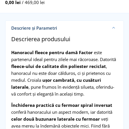
0,00 lei
/ 469,00 lei
Descriere și Parametri
Descrierea produsului
Hanoracul fleece pentru damă Factor
este
partenerul ideal pentru zilele mai răcoroase. Datorită
fleece-ului de calitate din poliester reciclat
,
hanoracul nu este doar călduros, ci și prietenos cu
mediul. Croiala
ușor cambrată, cu cusături
laterale
, pune frumos în evidență silueta, oferindu-
vă confort și eleganță în același timp.
Închiderea practică cu fermoar spiral inversat
conferă hanoracului un aspect modern, iar datorită
celor două buzunare laterale cu fermoar
veți
avea mereu la îndemână obiectele mici. Fiind fără