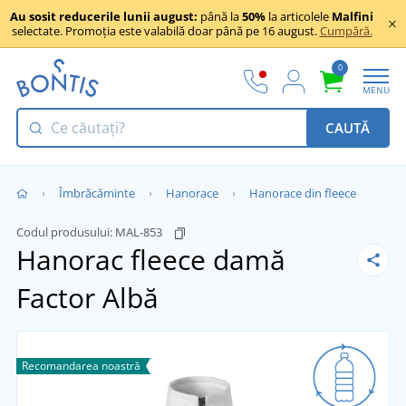
Au sosit reducerile lunii august:
până la
50%
la articolele
Malfini
selectate. Promoția este valabilă doar până pe 16 august.
Cumpără.
0
MENU
CAUTĂ
Îmbrăcăminte
Hanorace
Hanorace din fleece
Codul produsului:
MAL-853
Hanorac fleece damă
Factor
Albă
Recomandarea noastră