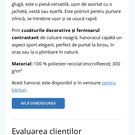
glugă, este o piesă versatilă, ușor de asortat cu o
jachetă, vestă sau eșarfă. Este potrivit pentru purtare
zilnică, se întreține ușor și se usucă rapid.
Prin
cusăturile decorative și fermoarul
contrastant
de culoare neagră, hanoracul capătă un
aspect sport-elegant, perfect de purtat la birou, în
oraș sau la o plimbare în natură.
Material:
100 % poliester reciclat (microfleece); 300
g/m²
Acest hanorac este disponibil și în versiune
pentru
bărbați
.
AFLĂ DIMENSIUNEA
Evaluarea clienților