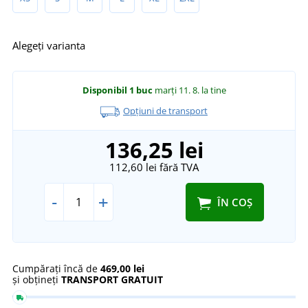
Alegeți varianta
Disponibil
1 buc
marți 11. 8.
la tine
Opțiuni de transport
136,25 lei
112,60 lei
fără TVA
-
+
ÎN COȘ
Cumpărați încă de
469,00 lei
și obțineți
TRANSPORT GRATUIT