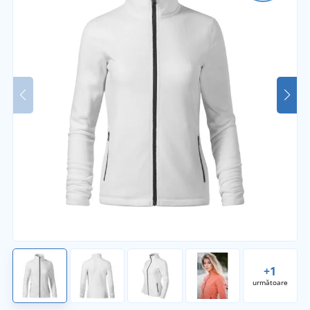
+1
următoare