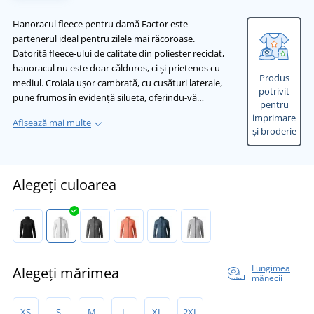
Hanoracul fleece pentru damă Factor este
partenerul ideal pentru zilele mai răcoroase.
Datorită fleece-ului de calitate din poliester reciclat,
hanoracul nu este doar călduros, ci și prietenos cu
Produs
mediul. Croiala ușor cambrată, cu cusături laterale,
potrivit
pune frumos în evidență silueta, oferindu-vă…
pentru
imprimare
Afișează mai multe
și broderie
Alegeți culoarea
Lungimea
Alegeți mărimea
mânecii
XS
S
M
L
XL
2XL