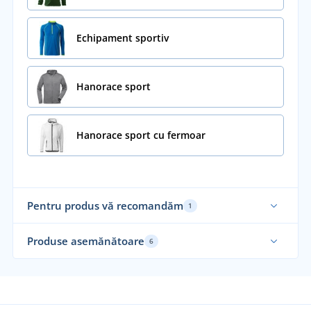
Echipament sportiv
Hanorace sport
Hanorace sport cu fermoar
Pentru produs vă recomandăm
1
Produse asemănătoare
6
Recomandarea noastră
Re