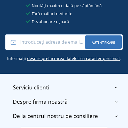
Noutăți maxim o dată pe săptămână
Fără mailuri nedorite
Dezabonare ușoară
AUTENTIFICARE
Informații
despre prelucrarea datelor cu caracter personal
.
Serviciu clienți
Despre firma noastră
Contact
Termenii și condițiile
De la centrul nostru de consiliere
Despre noi
Transport și plată
Blog
Returnarea bunurilor și reclamații