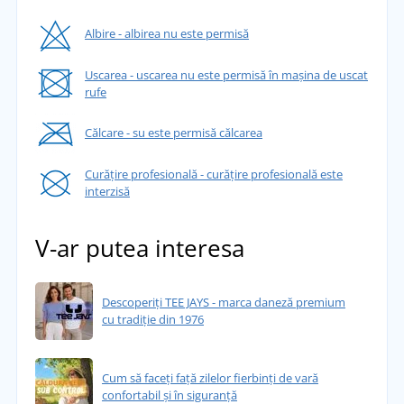
Albire - albirea nu este permisă
Uscarea - uscarea nu este permisă în mașina de uscat
rufe
Călcare - su este permisă călcarea
Curățire profesională - curățire profesională este
interzisă
V-ar putea interesa
Descoperiți TEE JAYS - marca daneză premium
cu tradiție din 1976
Cum să faceți față zilelor fierbinți de vară
confortabil și în siguranță