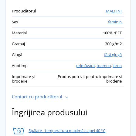
Producătorul
MALFINI
Sex
feminin
Material
100% rPET
Gramaj
300 g/m2
Glugă
fără glugă
Anotimp
primăvara
,
toamna
,
iarna
Imprimare și
Produs potrivit pentru imprimare și
broderie
broderie
Contact cu producătorul
Îngrijirea produsului
Spălare - temperatura maximă a apei 40 °C