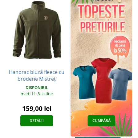
Hanorac bluză fleece cu
broderie Mistreț
DISPONIBIL
marți 11. 8.
la tine
159,00 lei
DETALII
CUMPĂRĂ