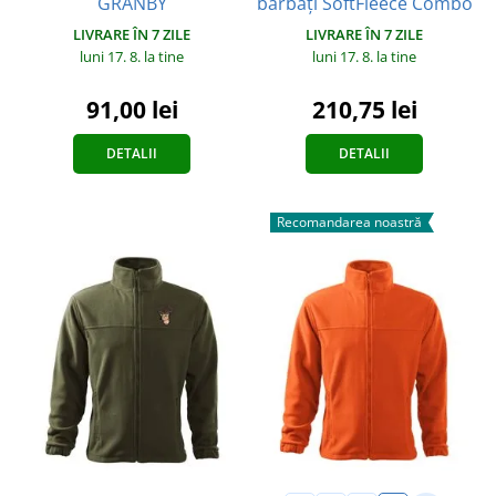
GRANBY
bărbați SoftFleece Combo
LIVRARE ÎN 7 ZILE
LIVRARE ÎN 7 ZILE
luni 17. 8.
la tine
luni 17. 8.
la tine
91,00 lei
210,75 lei
DETALII
DETALII
Recomandarea noastră