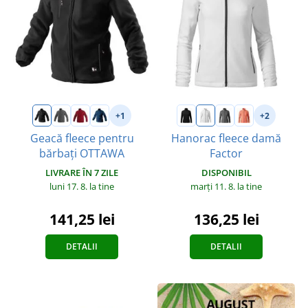
+1
+2
Geacă fleece pentru
Hanorac fleece damă
bărbați OTTAWA
Factor
LIVRARE ÎN 7 ZILE
DISPONIBIL
luni 17. 8.
la tine
marți 11. 8.
la tine
141,25 lei
136,25 lei
DETALII
DETALII