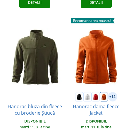
DETALII
DETALII
Recomandarea noastră
+12
Hanorac bluză din fleece
Hanorac damă fleece
cu broderie Știucă
Jacket
DISPONIBIL
DISPONIBIL
marți 11. 8.
la tine
marți 11. 8.
la tine