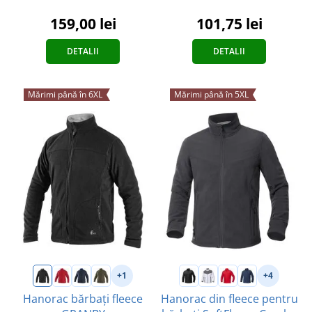
159,00 lei
101,75 lei
DETALII
DETALII
Mărimi până în 6XL
Mărimi până în 5XL
+1
+4
Hanorac bărbați fleece
Hanorac din fleece pentru