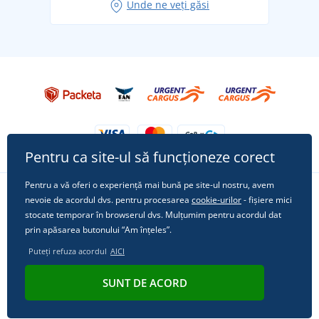
Unde ne veți găsi
Tricoul preferat City în rol principal: ținute pentru
orice ocazie!
Pentru ca site-ul să funcționeze corect
Pentru a vă oferi o experiență mai bună pe site-ul nostru, avem
nevoie de acordul dvs. pentru procesarea
cookie-urilor
- fișiere mici
Urmărește-ne pe rețelele sociale
stocate temporar în browserul dvs. Mulțumim pentru acordul dat
prin apăsarea butonului “Am înțeles”.
Puteți refuza acordul
AICI
© 2011 - 2026, Dual Trade s.r.o. | Din punct de vedere tehnic oferă
SUNT DE ACORD
Simplia.cz
.