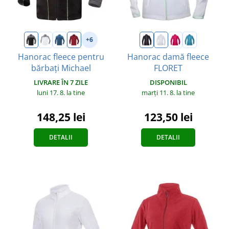
+6
Hanorac fleece pentru
Hanorac damă fleece
bărbați Michael
FLORET
LIVRARE ÎN 7 ZILE
DISPONIBIL
luni 17. 8.
la tine
marți 11. 8.
la tine
148,25 lei
123,50 lei
DETALII
DETALII