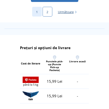
1
2
Următoare
Prețuri și opțiuni de livrare
Punctele pick-
Livrare acasă
Cost de livrare
up (Puncte
Pick-up
Packeta)
15,99 Lei
-
până la 5 kg
15,99 Lei
-