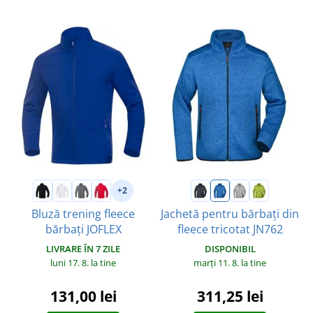
+2
Bluză trening fleece
Jachetă pentru bărbați din
bărbați JOFLEX
fleece tricotat JN762
LIVRARE ÎN 7 ZILE
DISPONIBIL
luni 17. 8.
la tine
marți 11. 8.
la tine
131,00 lei
311,25 lei