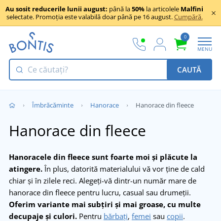
Au sosit reducerile lunii august:
până la
50%
la articolele
Malfini
selectate. Promoția este valabilă doar până pe 16 august.
Cumpără.
0
MENU
CAUTĂ
Îmbrăcăminte
Hanorace
Hanorace din fleece
Hanorace din fleece
Hanoracele din fleece sunt foarte moi și plăcute la
atingere.
În plus, datorită materialului vă vor ține de cald
chiar și în zilele reci. Alegeți-vă dintr-un număr mare de
hanorace din fleece pentru lucru, casual sau drumeții.
Oferim variante mai subțiri și mai groase, cu multe
decupaje și culori.
Pentru
bărbați
,
femei
sau
copii
.