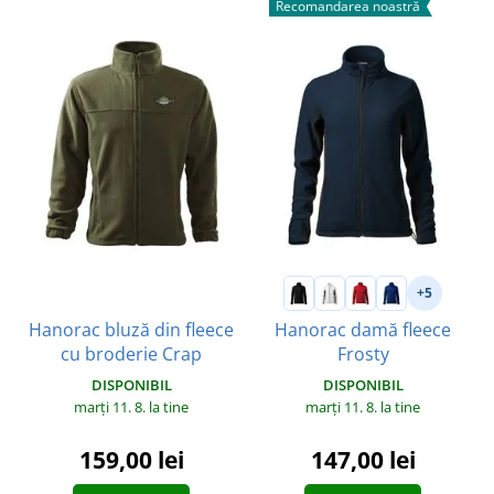
Recomandarea noastră
+5
Hanorac bluză din fleece
Hanorac damă fleece
cu broderie Crap
Frosty
DISPONIBIL
DISPONIBIL
marți 11. 8.
la tine
marți 11. 8.
la tine
159,00 lei
147,00 lei