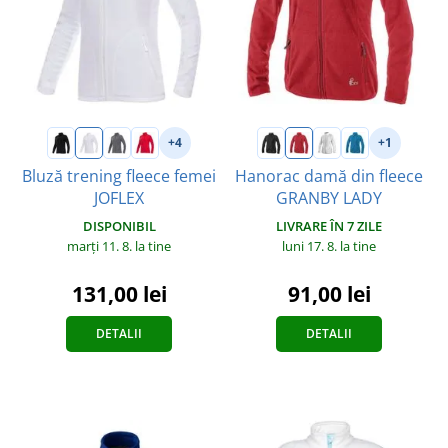
+4
+1
Bluză trening fleece femei
Hanorac damă din fleece
JOFLEX
GRANBY LADY
DISPONIBIL
LIVRARE ÎN 7 ZILE
marți 11. 8.
la tine
luni 17. 8.
la tine
131,00 lei
91,00 lei
DETALII
DETALII