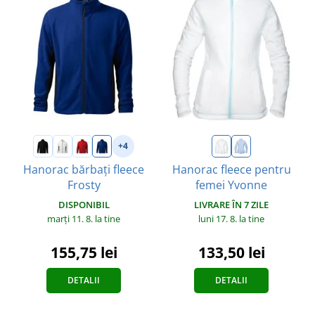
+4
Hanorac bărbați fleece
Hanorac fleece pentru
Frosty
femei Yvonne
DISPONIBIL
LIVRARE ÎN 7 ZILE
marți 11. 8.
la tine
luni 17. 8.
la tine
155,75 lei
133,50 lei
DETALII
DETALII