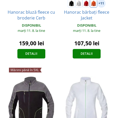
+11
Hanorac bluză fleece cu
Hanorac bărbați fleece
broderie Cerb
Jacket
DISPONIBIL
DISPONIBIL
marți 11. 8.
la tine
marți 11. 8.
la tine
159,00 lei
107,50 lei
DETALII
DETALII
Mărimi până în 5XL