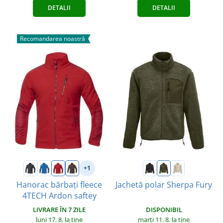
DETALII
DETALII
Recomandarea noastră
+1
Hanorac bărbați fleece
Jachetă polar Sherpa Fury
4TECH Ardon saftey
DISPONIBIL
LIVRARE ÎN 7 ZILE
marți 11. 8.
la tine
luni 17. 8.
la tine