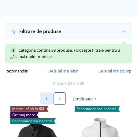
Filtrare de produse
Categoria conține 39 produse. Folosește filtrele pentru a
găsi mai rapid produse.
Recomandări
De la cel mai ieftin
De la cel mai scump
Afișez 1-24 din 39
1
2
Următoare
Mărimi până în 6XL
Recomandarea noastră
Gramaj mare
Recomandarea noastră