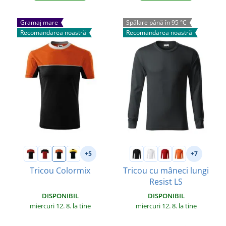
Gramaj mare
Spălare până în 95 °C
Recomandarea noastră
Recomandarea noastră
+5
+7
Tricou Colormix
Tricou cu mâneci lungi
Resist LS
DISPONIBIL
DISPONIBIL
miercuri 12. 8.
la tine
miercuri 12. 8.
la tine