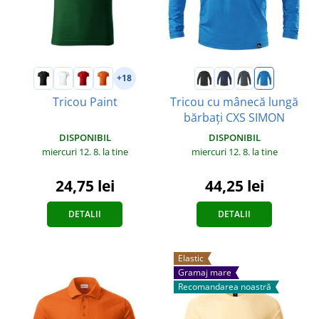
+18
Tricou Paint
Tricou cu mânecă lungă
bărbați CXS SIMON
DISPONIBIL
DISPONIBIL
miercuri 12. 8.
la tine
miercuri 12. 8.
la tine
24,75 lei
44,25 lei
DETALII
DETALII
Elastic
Gramaj mare
Recomandarea noastră