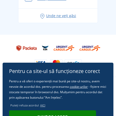
pentru vacanță fără griji
Idei de outfituri fresh pentru o vară relaxată
Unde ne veți găsi
Tricoul preferat City în rol principal: ținute pentru
orice ocazie!
Pentru ca site-ul să funcționeze corect
Pentru a vă oferi o experiență mai bună pe site-ul nostru, avem
nevoie de acordul dvs. pentru procesarea
cookie-urilor
- fișiere mici
Urmărește-ne pe rețelele sociale
stocate temporar în browserul dvs. Mulțumim pentru acordul dat
prin apăsarea butonului “Am înțeles”.
Puteți refuza acordul
AICI
© 2011 - 2026, Dual Trade s.r.o. | Din punct de vedere tehnic oferă