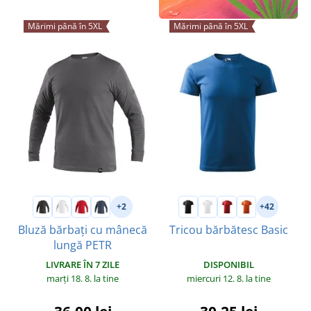
Mărimi până în 5XL
Mărimi până în 5XL
+2
+42
Bluză bărbați cu mânecă
Tricou bărbătesc Basic
lungă PETR
DISPONIBIL
LIVRARE ÎN 7 ZILE
miercuri 12. 8.
la tine
marți 18. 8.
la tine