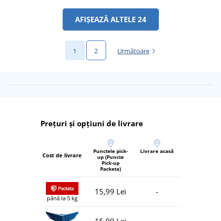
AFIȘEAZĂ ALTELE 24
1
2
Următoare
Prețuri și opțiuni de livrare
Punctele pick-
Livrare acasă
Cost de livrare
up (Puncte
Pick-up
Packeta)
15,99 Lei
-
până la 5 kg