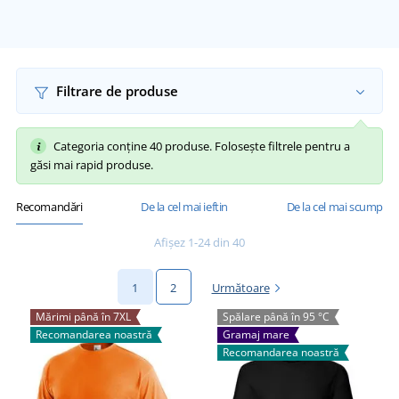
Filtrare de produse
Categoria conține 40 produse. Folosește filtrele pentru a
găsi mai rapid produse.
Recomandări
De la cel mai ieftin
De la cel mai scump
Afișez 1-24 din 40
1
2
Următoare
Mărimi până în 7XL
Spălare până în 95 °C
Recomandarea noastră
Gramaj mare
Recomandarea noastră