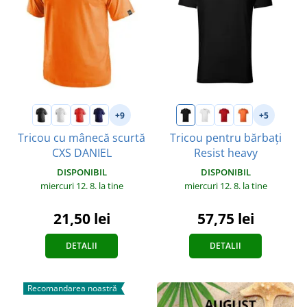
+9
+5
Tricou cu mânecă scurtă
Tricou pentru bărbați
CXS DANIEL
Resist heavy
DISPONIBIL
DISPONIBIL
miercuri 12. 8.
la tine
miercuri 12. 8.
la tine
21,50 lei
57,75 lei
DETALII
DETALII
Recomandarea noastră