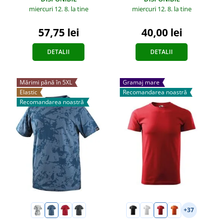
miercuri 12. 8.
la tine
miercuri 12. 8.
la tine
57,75 lei
40,00 lei
DETALII
DETALII
Mărimi până în 5XL
Gramaj mare
Elastic
Recomandarea noastră
Recomandarea noastră
+37