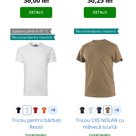
30,25 lei
36,00 lei
DETALII
DETALII
Spălare până în 95 °C
Recomandarea noastră
Recomandarea noastră
+9
+6
Tricou pentru bărbați
Tricou CXS NOLAN cu
Resist
mânecă scurtă
DISPONIBIL
DISPONIBIL