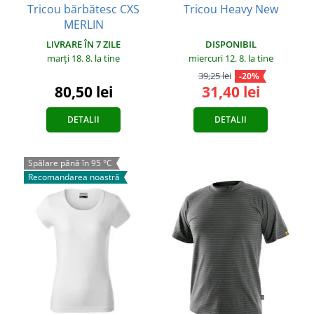
Tricou bărbătesc CXS
Tricou Heavy New
MERLIN
DISPONIBIL
LIVRARE ÎN 7 ZILE
miercuri 12. 8.
la tine
marți 18. 8.
la tine
39,25 lei
-20%
31,40 lei
80,50 lei
DETALII
DETALII
Spălare până în 95 °C
Recomandarea noastră