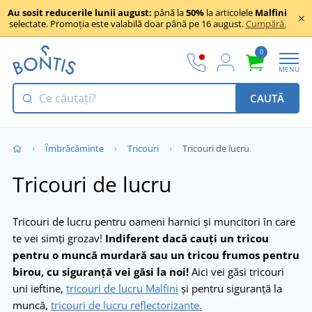
Au sosit reducerile lunii august:
până la
50%
la articolele
Malfini
selectate. Promoția este valabilă doar până pe 16 august.
Cumpără.
0
MENU
CAUTĂ
Îmbrăcăminte
Tricouri
Tricouri de lucru
Tricouri de lucru
Tricouri de lucru pentru oameni harnici și muncitori în care
te vei simți grozav!
Indiferent dacă cauți un tricou
pentru o muncă murdară sau un tricou frumos pentru
birou, cu siguranță vei găsi la noi!
Aici vei găsi tricouri
uni ieftine,
tricouri de lucru Malfini
și pentru siguranță la
muncă,
tricouri de lucru reflectorizante.