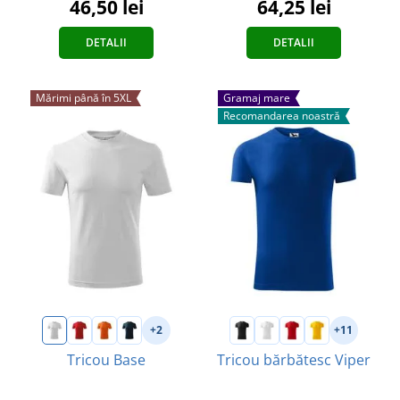
46,50 lei
64,25 lei
DETALII
DETALII
Mărimi până în 5XL
Gramaj mare
Recomandarea noastră
+2
+11
Tricou Base
Tricou bărbătesc Viper