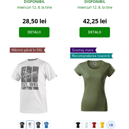
DISPONIBIL
DISPONIBIL
miercuri 12. 8.
la tine
miercuri 12. 8.
la tine
28,50 lei
42,25 lei
DETALII
DETALII
Mărimi până în 5XL
Gramaj mare
Recomandarea noastră
+9