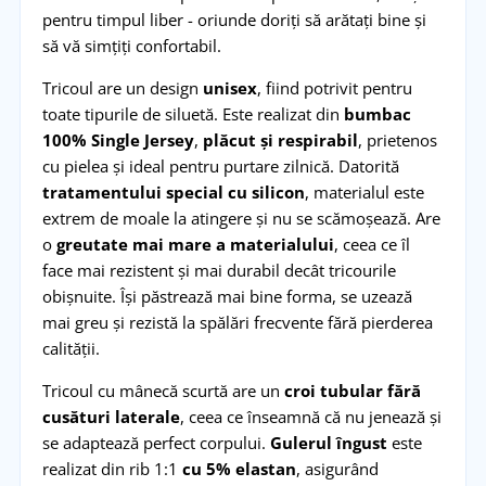
pentru timpul liber - oriunde doriți să arătați bine și
să vă simțiți confortabil.
Tricoul are un design
unisex
, fiind potrivit pentru
toate tipurile de siluetă. Este realizat din
bumbac
100% Single Jersey
,
plăcut și respirabil
, prietenos
cu pielea și ideal pentru purtare zilnică. Datorită
tratamentului special cu silicon
, materialul este
extrem de moale la atingere și nu se scămoșează. Are
o
greutate mai mare a materialului
, ceea ce îl
face mai rezistent și mai durabil decât tricourile
obișnuite. Își păstrează mai bine forma, se uzează
mai greu și rezistă la spălări frecvente fără pierderea
calității.
Tricoul cu mânecă scurtă are un
croi tubular fără
cusături laterale
, ceea ce înseamnă că nu jenează și
se adaptează perfect corpului.
Gulerul îngust
este
realizat din rib 1:1
cu 5% elastan
, asigurând