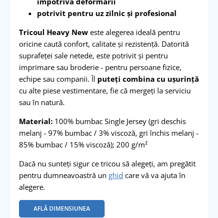
împotriva deformării
potrivit pentru uz zilnic și profesional
Tricoul Heavy New
este alegerea ideală pentru
oricine caută confort, calitate și rezistență. Datorită
suprafeței sale netede, este potrivit și pentru
imprimare sau broderie - pentru persoane fizice,
echipe sau companii. Îl
puteți combina cu ușurință
cu alte piese vestimentare, fie că mergeți la serviciu
sau în natură.
Material:
100% bumbac Single Jersey (gri deschis
melanj - 97% bumbac / 3% viscoză, gri închis melanj -
85% bumbac / 15% viscoză); 200 g/m²
Dacă nu sunteți sigur ce tricou să alegeți, am pregătit
pentru dumneavoastră un
ghid
care vă va ajuta în
alegere.
AFLĂ DIMENSIUNEA