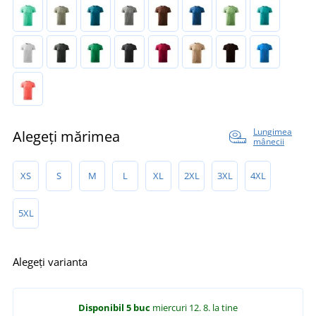
Lungimea
Alegeți mărimea
mânecii
XS
S
M
L
XL
2XL
3XL
4XL
5XL
Alegeți varianta
Disponibil
5 buc
miercuri 12. 8.
la tine