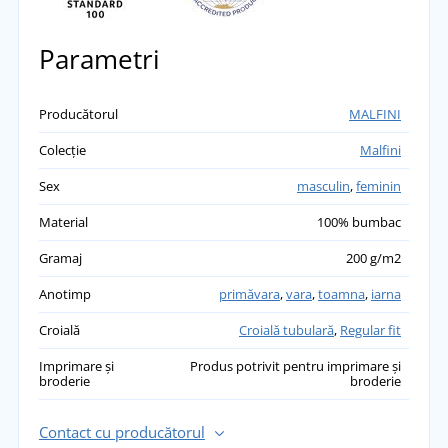
přidáno 25.09.2024
Parametri
Petr
Cămașă grozavă la un preț bun.Material
frumos.
Producătorul
MALFINI
přidáno 13.05.2024
Colecție
Malfini
Iva
Sex
masculin
,
feminin
Materialul este mai rezistent, iar culorile sunt
bogate. Satisfacție
Material
100% bumbac
přidáno 22.04.2024
Gramaj
200 g/m2
Ivana
Anotimp
primăvara
,
vara
,
toamna
,
iarna
Super material, mărime bună de potrivire 👍
Croială
Croială tubulară
,
Regular fit
přidáno 18.04.2024
Imprimare și
Produs potrivit pentru imprimare și
broderie
broderie
Petr
Tricou frumos și confortabil
přidáno 18.12.2023
Contact cu producătorul