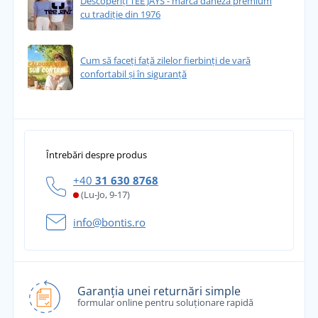
Descoperiți TEE JAYS - marca daneză premium
cu tradiție din 1976
Cum să faceți față zilelor fierbinți de vară
confortabil și în siguranță
Întrebări despre produs
+40
31 630 8768
(Lu-Jo, 9-17)
info@bontis.ro
Garanția unei returnări simple
formular online pentru soluționare rapidă