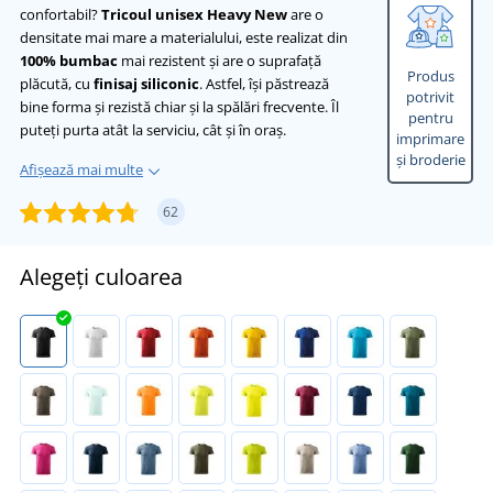
confortabil?
Tricoul unisex Heavy New
are o
densitate mai mare a materialului, este realizat din
100% bumbac
mai rezistent și are o suprafață
Produs
plăcută, cu
finisaj siliconic
. Astfel, își păstrează
potrivit
bine forma și rezistă chiar și la spălări frecvente. Îl
pentru
puteți purta atât la serviciu, cât și în oraș.
imprimare
și broderie
Afișează mai multe
62
Alegeți culoarea