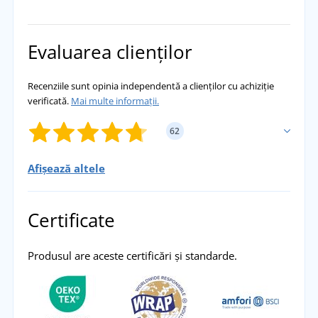
Evaluarea clienților
Recenziile sunt opinia independentă a clienților cu achiziție
verificată.
Mai multe informații.
62
Afișează altele
ADĂUGĂ PROPRIA EVALUARE
Certificate
Vladimír
Tricouri excelente pentru orice ocazie. Calitate
excelentă, culori frumoase și preț frumos.
Produsul are aceste certificări și standarde.
Totul se potrivește conform graficului de
mărimi. Am comandat deja de mai multe ori și
sunt extrem de mulțumit.