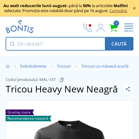
Au sosit reducerile lunii august:
până la
50%
la articolele
Malfini
selectate. Promoția este valabilă doar până pe 16 august.
Cumpără.
0
MENU
CAUTĂ
Îmbrăcăminte
Tricouri
Tricouri cu mânecă scurtă
Codul produsului:
MAL-137
Tricou Heavy New
Neagră
Gramaj mare
Recomandarea noastră