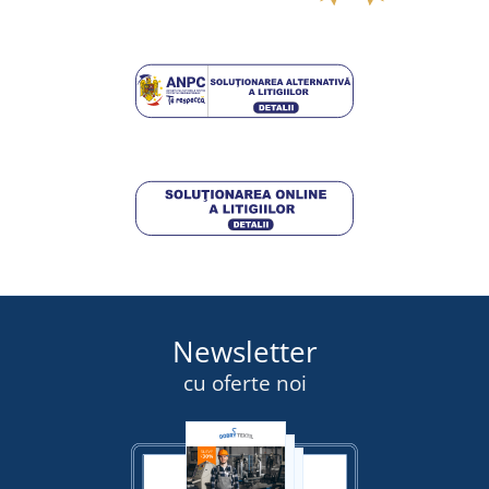
DISPONIBIL
miercuri 12. 8.
la tine
77,75 lei
DETALII
Newsletter
cu oferte noi