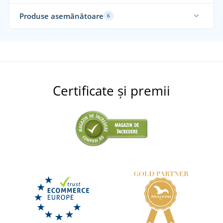
Produse asemănătoare
6
Sustenabil
Mă
Nou
Re
Certificate și premii
Tricou bărbătesc Luxury cu mânecă scurtă