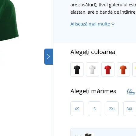
are cusături), tivul gulerului e
elastan, are o bandă de întărir
Afișează mai multe
Alegeți culoarea
Alegeți mărimea
XS
S
2XL
3XL