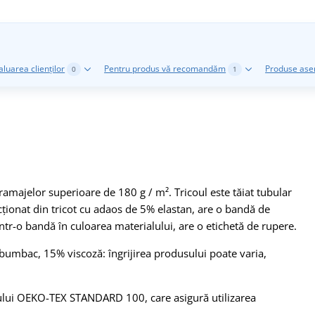
aluarea clienților
Pentru produs vă recomandăm
Produse as
0
1
ramajelor superioare de 180 g / m². Tricoul este tăiat tubular
fecționat din tricot cu adaos de 5% elastan, are o bandă de
intr-o bandă în culoarea materialului, are o etichetă de rupere.
 bumbac, 15% viscoză: îngrijirea produsului poate varia,
icatului OEKO-TEX STANDARD 100, care asigură utilizarea