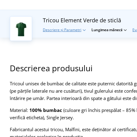
Tricou Element
Verde de sticlă
Descriere și Parametri
Lungimea mânecii
Ev
Descrierea produsului
Tricoul unisex de bumbac de calitate este puternic datorită g
(pe părțile laterale nu are cusături), tivul gulerului este con
întărire pe umăr. Partea interioară din spate a gâtului este d
Material:
100% bumbac
(culoare gri închis prespălat – 85%
verifică eticheta), Single Jersey.
Fabricantul acestui tricou, Malfini, este deținător al certif
materialelor ecologice în producție.