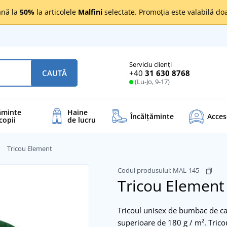
nă la
50%
la articolele
Malfini
selectate. Promoția este valabilă d
Serviciu clienți
+40
31 630 8768
CAUTĂ
(Lu-Jo, 9-17)
ăminte
Haine
Încălţăminte
Acces
copii
de lucru
Tricou Element
Codul produsului:
MAL-145
Tricou Elemen
Tricoul unisex de bumbac de cal
superioare de 180 g / m². Tricoul