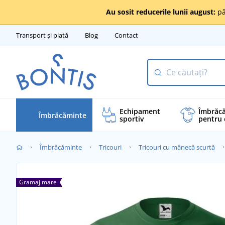
Au sosit reducerile lunii august:
pâ
Transport și plată
Blog
Contact
Echipament
Îmbrăc
Îmbrăcăminte
sportiv
pentru 
Îmbrăcăminte
Tricouri
Tricouri cu mânecă scurtă
Gramaj mare