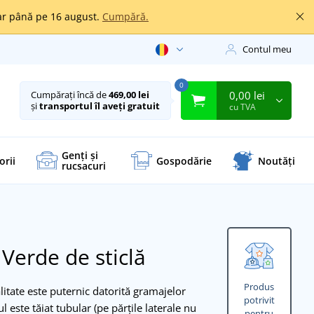
oar până pe 16 august.
Cumpără.
Contul meu
0
0,00 lei
Cumpărați încă de
469,00 lei
și
transportul îl aveți gratuit
cu TVA
Genți și
orii
Gospodărie
Noutăți
rucsacuri
t
Verde de sticlă
Produs
itate este puternic datorită gramajelor
potrivit
 este tăiat tubular (pe părțile laterale nu
pentru