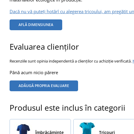
Dacă nu vă puteți hotârî cu alegerea tricoului, am pregătit un
AFLĂ DIMENSIUNEA
Evaluarea clienților
Recenziile sunt opinia independentă a clienților cu achiziție verificată.
Până acum nicio părere
ADĂUGĂ PROPRIA EVALUARE
Produsul este inclus în categorii
Îmbrăcăminte
Tricouri