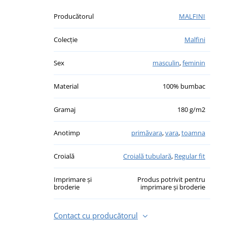
Producătorul
MALFINI
Colecție
Malfini
Sex
masculin
,
feminin
Material
100% bumbac
Gramaj
180 g/m2
Anotimp
primăvara
,
vara
,
toamna
Croială
Croială tubulară
,
Regular fit
Imprimare și
Produs potrivit pentru
broderie
imprimare și broderie
Contact cu producătorul