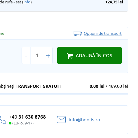
e rufe - set (
info
)
+24,75 lei
ine
Opțiuni de transport
-
+
ADAUGĂ ÎN COȘ
obțineți
TRANSPORT GRATUIT
0,00 lei
/ 469,00 lei
+40
31 630 8768
info@bontis.ro
(Lu-Jo, 9-17)