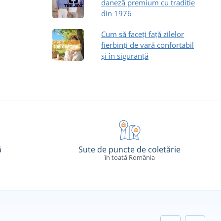
daneză premium cu tradiție
din 1976
Cum să faceți față zilelor
fierbinți de vară confortabil
și în siguranță
ă
Sute de puncte de coletărie
în toată România