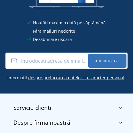
Noutăți maxim o dată pe săptămână
Fără mailuri nedorite
Dezabonare ușoară
AUTENTIFICARE
Informații
despre prelucrarea datelor cu caracter personal
.
Serviciu clienți
Despre firma noastră
Contact
Termenii și condițiile