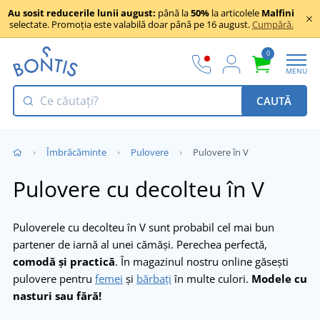
Au sosit reducerile lunii august:
până la
50%
la articolele
Malfini
selectate. Promoția este valabilă doar până pe 16 august.
Cumpără.
0
MENU
CAUTĂ
Îmbrăcăminte
Pulovere
Pulovere în V
Pulovere cu decolteu în V
Puloverele cu decolteu în V sunt probabil cel mai bun
partener de iarnă al unei cămăși. Perechea perfectă,
comodă și practică
. În magazinul nostru online găsești
pulovere pentru
femei
și
bărbați
în multe culori.
Modele cu
nasturi sau fără!