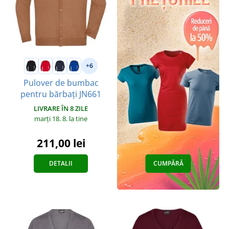
+6
Pulover de bumbac
pentru bărbați JN661
LIVRARE ÎN 8 ZILE
marți 18. 8.
la tine
211,00 lei
DETALII
CUMPĂRĂ