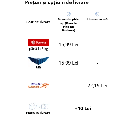
Prețuri și opțiuni de livrare
Punctele pick-
Livrare acasă
Cost de livrare
up (Puncte
Pick-up
Packeta)
15,99 Lei
-
până la 5 kg
15,99 Lei
-
-
22,19 Lei
+10 Lei
Plata la livrare