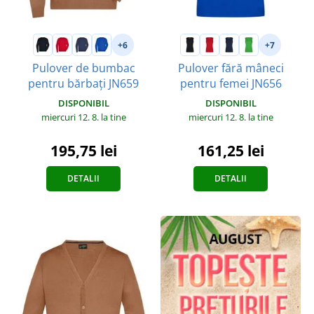
+6
+7
Pulover de bumbac
Pulover fără mâneci
pentru bărbați JN659
pentru femei JN656
DISPONIBIL
DISPONIBIL
miercuri 12. 8.
la tine
miercuri 12. 8.
la tine
195,75 lei
161,25 lei
DETALII
DETALII