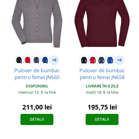
+6
+6
Pulover de bumbac
Pulover de bumbac
pentru femei JN660
pentru femei JN658
DISPONIBIL
LIVRARE ÎN 8 ZILE
miercuri 12. 8.
la tine
marți 18. 8.
la tine
211,00 lei
195,75 lei
DETALII
DETALII