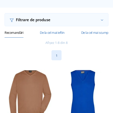
Filtrare de produse
Recomandări
De la cel mai ieftin
De la cel mai scump
Afișez 1-8 din 8
1