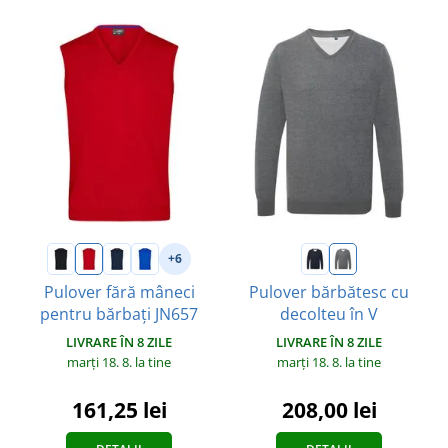
+6
Pulover fără mâneci
Pulover bărbătesc cu
pentru bărbați JN657
decolteu în V
LIVRARE ÎN 8 ZILE
LIVRARE ÎN 8 ZILE
marți 18. 8.
la tine
marți 18. 8.
la tine
161,25 lei
208,00 lei