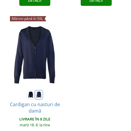
DETALII
DETALII
Mărimi până în 5XL
Cardigan cu nasturi de
damă
LIVRARE ÎN 8 ZILE
marți 18. 8.
la tine