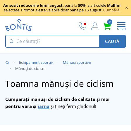
Au sosit reducerile lunii august:
până la
50%
la articolele
Malfini
selectate. Promoția este valabilă doar până pe 16 august.
Cumpără.
0
MENU
CAUTĂ
Echipament sportiv
Mănuși sportive
Mănuși de ciclism
Toamna mănuși de ciclism
Cumpărați mănuși de ciclism de calitate și moi
pentru vară și
iarnă
și țineți ferm ghidonul!