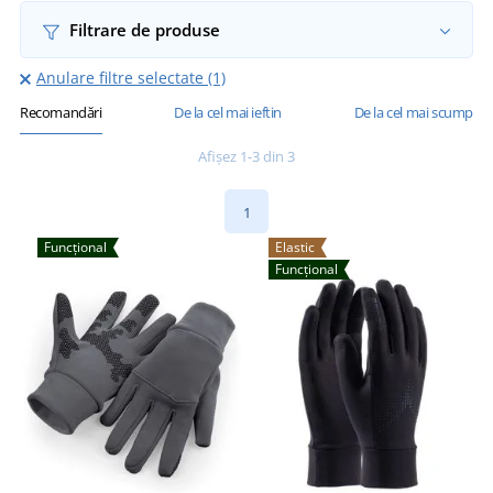
Filtrare de produse
Anulare filtre selectate (1)
Recomandări
De la cel mai ieftin
De la cel mai scump
Afișez 1-3 din 3
1
Funcțional
Elastic
Funcțional