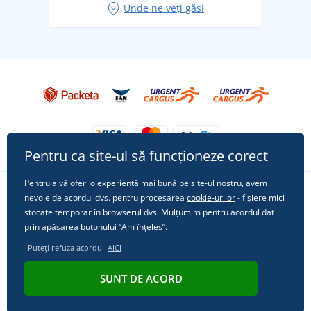
Unde ne veți găsi
Tricoul preferat City în rol principal: ținute pentru
orice ocazie!
Pentru ca site-ul să funcționeze corect
Pentru a vă oferi o experiență mai bună pe site-ul nostru, avem
nevoie de acordul dvs. pentru procesarea
cookie-urilor
- fișiere mici
Urmărește-ne pe rețelele sociale
stocate temporar în browserul dvs. Mulțumim pentru acordul dat
prin apăsarea butonului “Am înțeles”.
Puteți refuza acordul
AICI
© 2011 - 2026, Dual Trade s.r.o. | Din punct de vedere tehnic oferă
SUNT DE ACORD
Simplia.cz
.