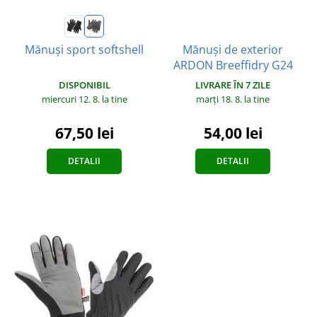
Mănuși de exterior
Mănuși sport softshell
ARDON Breeffidry G24
DISPONIBIL
LIVRARE ÎN 7 ZILE
miercuri 12. 8.
la tine
marți 18. 8.
la tine
67,50 lei
54,00 lei
DETALII
DETALII