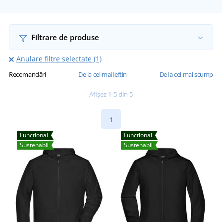
Filtrare de produse
Anulare filtre selectate (1)
Recomandări
De la cel mai ieftin
De la cel mai scump
Afișez 1-5 din 5
1
Funcțional
Funcțional
Sustenabil
Sustenabil