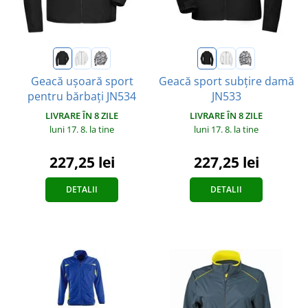
Geacă ușoară sport
Geacă sport subțire damă
pentru bărbați JN534
JN533
LIVRARE ÎN 8 ZILE
LIVRARE ÎN 8 ZILE
luni 17. 8.
la tine
luni 17. 8.
la tine
227,25 lei
227,25 lei
DETALII
DETALII