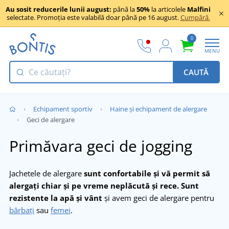
Au sosit reducerile lunii august:
până la
50%
la articolele
Malfini
selectate. Promoția este valabilă doar până pe 16 august.
Cumpără.
0
MENU
CAUTĂ
Echipament sportiv
Haine și echipament de alergare
Geci de alergare
Primăvara geci de jogging
Jachetele de alergare
sunt confortabile și vă permit să
alergați chiar și pe vreme neplăcută și rece.
Sunt
rezistente la apă și vânt
și avem geci de alergare pentru
bărbați
sau
femei
.