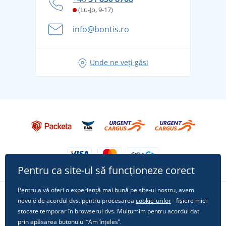
și în siguranță
(Lu-Jo, 9-17)
Aventura de vară începe cu bagajul - pregătiți-vă
info@bontis.ro
pentru vacanță fără griji
Idei de outfituri fresh pentru o vară relaxată
Unde ne veți găsi
Tricoul preferat City în rol principal: ținute pentru
orice ocazie!
Pentru ca site-ul să funcționeze corect
Pentru a vă oferi o experiență mai bună pe site-ul nostru, avem
nevoie de acordul dvs. pentru procesarea
cookie-urilor
- fișiere mici
Urmărește-ne pe rețelele sociale
stocate temporar în browserul dvs. Mulțumim pentru acordul dat
prin apăsarea butonului “Am înțeles”.