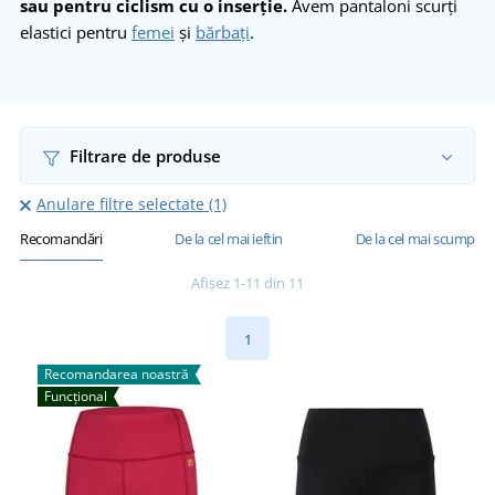
sau pentru ciclism cu o inserție.
Avem pantaloni scurți
elastici pentru
femei
și
bărbați
.
Filtrare de produse
Anulare filtre selectate (1)
Recomandări
De la cel mai ieftin
De la cel mai scump
Afișez 1-11 din 11
1
Recomandarea noastră
Funcțional