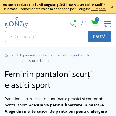
Au sosit reducerile lunii august:
până la
50%
la articolele
Malfini
selectate. Promoția este valabilă doar până pe 16 august.
Cumpără.
0
MENU
CAUTĂ
Echipament sportiv
Pantaloni sport scurți
Pantaloni scurți elastici
Feminin pantaloni scurți
elastici sport
Pantalonii scurți elastici sunt foarte practici și confortabili
pentru sport.
Aceștia vă permit libertate în mișcare.
Alege din multe cușori de pantaloni pentru alergare