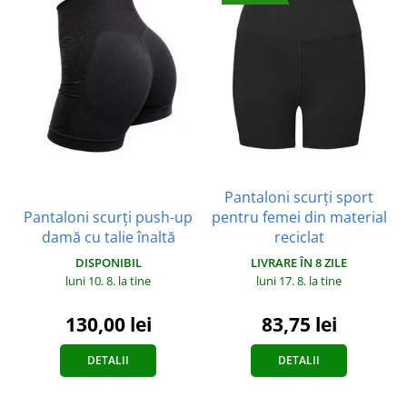
Pantaloni scurți sport
Pantaloni scurți push-up
pentru femei din material
damă cu talie înaltă
reciclat
DISPONIBIL
LIVRARE ÎN 8 ZILE
luni 10. 8.
la tine
luni 17. 8.
la tine
130,00 lei
83,75 lei
DETALII
DETALII