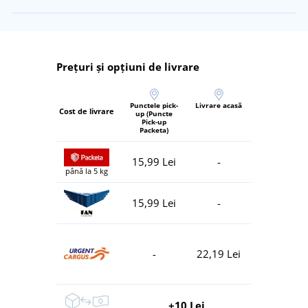
Prețuri și opțiuni de livrare
Punctele pick-
Livrare acasă
Cost de livrare
up (Puncte
Pick-up
Packeta)
15,99 Lei
-
până la 5 kg
15,99 Lei
-
-
22,19 Lei
+10 Lei