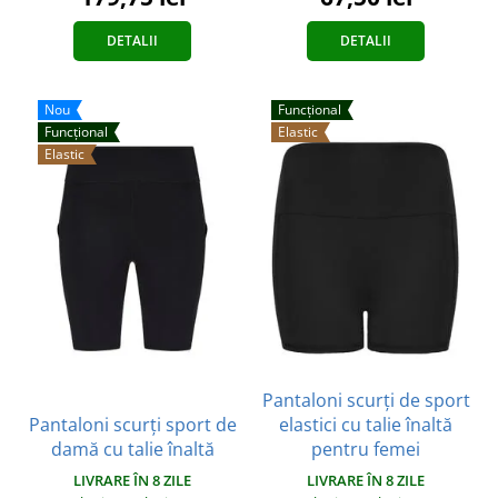
DETALII
DETALII
Nou
Funcțional
Funcțional
Elastic
Elastic
Pantaloni scurți de sport
Pantaloni scurți sport de
elastici cu talie înaltă
damă cu talie înaltă
pentru femei
LIVRARE ÎN 8 ZILE
LIVRARE ÎN 8 ZILE