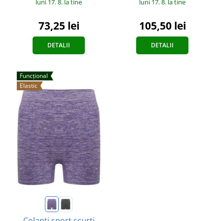
luni 17. 8.
la tine
luni 17. 8.
la tine
73,25 lei
105,50 lei
DETALII
DETALII
Funcțional
Elastic
Colanți sport scurți