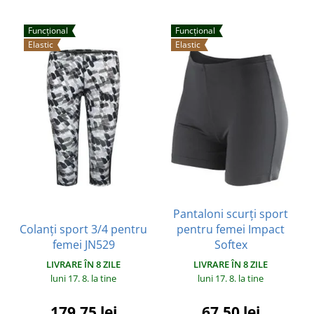
Funcțional
Funcțional
Elastic
Elastic
Pantaloni scurți sport
Colanți sport 3/4 pentru
pentru femei Impact
femei JN529
Softex
LIVRARE ÎN 8 ZILE
LIVRARE ÎN 8 ZILE
luni 17. 8.
la tine
luni 17. 8.
la tine
179,75 lei
67,50 lei