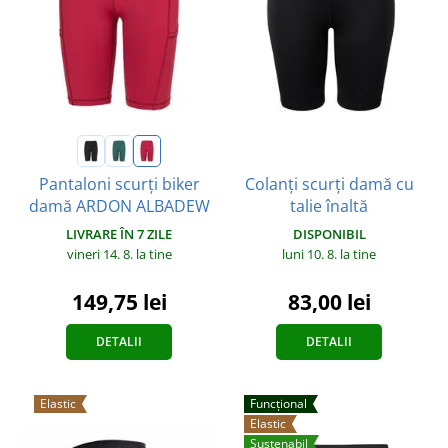
Colanți scurți damă cu
Pantaloni scurți biker
talie înaltă
damă ARDON ALBADEW
DISPONIBIL
LIVRARE ÎN 7 ZILE
luni 10. 8.
la tine
vineri 14. 8.
la tine
83,00 lei
149,75 lei
DETALII
DETALII
Elastic
Funcțional
Elastic
Sustenabil