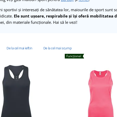
 sportivi și interesați de sănătatea lor, maiourile de sport sunt s
idicate.
Ele sunt ușoare, respirabile și își oferă mobilitatea 
ei, din materiale funcționale. Hai să le vezi!
De la cel mai ieftin
De la cel mai scump
Funcțional