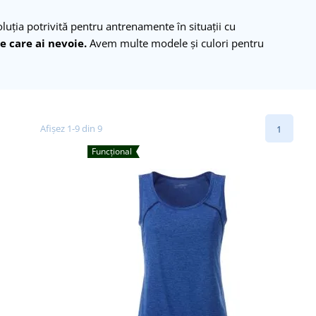
oluția potrivită pentru antrenamente în situații cu
de care ai nevoie.
Avem multe modele și culori pentru
Afișez 1-9 din 9
1
Funcțional