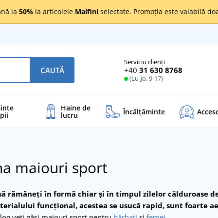
nă la
50%
la articolele
Malfini
selectate. Promoția este valabilă d
Serviciu clienți
+40
31 630 8768
CAUTĂ
(Lu-Jo, 9-17)
inte
Haine de
Încălţăminte
Acceso
pii
lucru
a maiouri sport
să rămâneţi în formă chiar şi în timpul zilelor călduroase d
erialului funcţional, acestea se usucă rapid, sunt foarte ae
talog veţi găsi maiouri sport pentru
bărbaţi
şi
femei
.