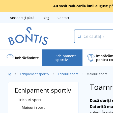
Au sosit reducerile lunii august:
pâ
Transport și plată
Blog
Contact
Echipament
Îmbrăcăm
Îmbrăcăminte
sportiv
pentru co
Echipament sportiv
Tricouri sport
Maiouri sport
Toamn
Echipament sportiv
Tricouri sport
Dacă doriţi 
Datorită mat
Maiouri sport
culori. În ca