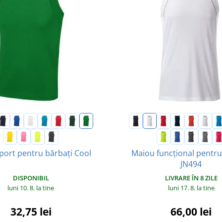
port pentru bărbați Cool
Maiou funcțional pentru
JN494
DISPONIBIL
LIVRARE ÎN 8 ZILE
luni 10. 8.
la tine
luni 17. 8.
la tine
32,75 lei
66,00 lei