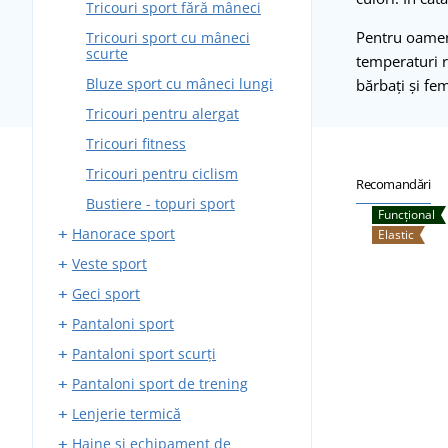
Tricouri sport fără mâneci
Pentru oameni
Tricouri sport cu mâneci
scurte
temperaturi r
Bluze sport cu mâneci lungi
bărbați și fem
Tricouri pentru alergat
Tricouri fitness
Tricouri pentru ciclism
Recomandări
Bustiere - topuri sport
Funcțional
Hanorace sport
Elastic
Veste sport
Hanorace sport cu fermoar
Geci sport
Hanorace sport fără fermoar
Veste softshell
Pantaloni sport
Veste outdoor
Geci sport softshell
Pantaloni sport scurți
Geci sport matlasate
Pantaloni de alergare
Pantaloni sport de trening
Geci de alergare
Pantaloni de sport elastici
Pantaloni scurți de alergare
Lenjerie termică
Geci outdoor
Pantaloni softshell
Pantaloni scurți elastici
Pantaloni trening de alergat
impermeabili
Haine și echipament de
Pantaloni scurți de ciclism
Pantaloni de trening fitness
Șosete termice