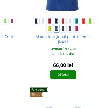
ei Cool
Maiou funcțional pentru femei
JN493
LIVRARE ÎN 8 ZILE
luni 17. 8.
la tine
66,00 lei
DETALII
Funcțional
Elastic