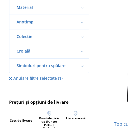
Material
Anotimp
Colecție
Croială
Simboluri pentru spălare
Anulare filtre selectate (1)
Prețuri și opțiuni de livrare
Punctele pick-
Livrare acasă
Cost de livrare
up (Puncte
Top cu
Pick-up