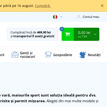
oar până pe 16 august.
Cumpără.
Contul meu
0
0,00 lei
Cumpărați încă de
469,00 lei
și
transportul îl aveți gratuit
cu TVA
Genți și
rii
Gospodărie
Noutăți
rucsacuri
e vară, maiourile sport sunt soluţia ideală pentru dvs.
risite şi permit mişcarea.
Alegeţi din mai multe modele şi