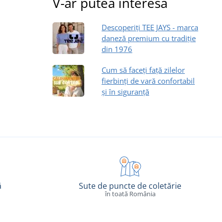
V-ar putea interesa
Descoperiți TEE JAYS - marca
daneză premium cu tradiție
din 1976
Cum să faceți față zilelor
fierbinți de vară confortabil
și în siguranță
ă
Sute de puncte de coletărie
în toată România