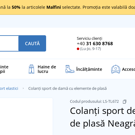
nă la
50%
la articolele
Malfini
selectate. Promoția este valabilă d
Serviciu clienți
+40
31 630 8768
CAUTĂ
(Lu-Jo, 9-17)
inte
Haine de
Încălţăminte
Acceso
pii
lucru
rt elastici
Colanți sport de damă cu elemente de plasă
Codul produsului:
LS-TL672
Colanți sport 
de plasă
Neagr