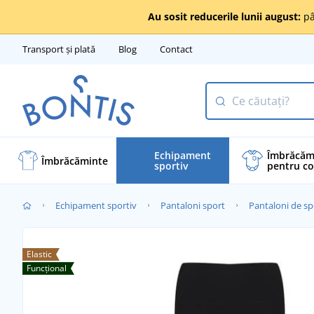
Au sosit reducerile lunii august:
pâ
Transport și plată
Blog
Contact
Echipament
Îmbrăcăm
Îmbrăcăminte
sportiv
pentru co
Echipament sportiv
Pantaloni sport
Pantaloni de spo
Elastic
Funcțional