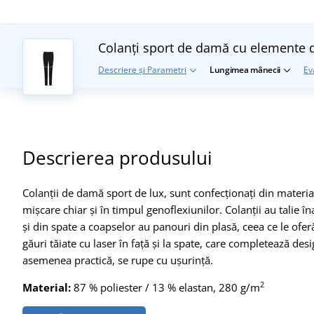
Colanți sport de damă cu elemente 
Descriere și Parametri
Lungimea mânecii
Ev
Descrierea produsului
Colanții de damă sport de lux, sunt confecționați din materia
mișcare chiar și în timpul genoflexiunilor. Colanții au talie î
și din spate a coapselor au panouri din plasă, ceea ce le ofe
găuri tăiate cu laser în față și la spate, care completează desi
asemenea practică, se rupe cu ușurință.
2
Material:
87 % poliester / 13 % elastan, 280 g/m