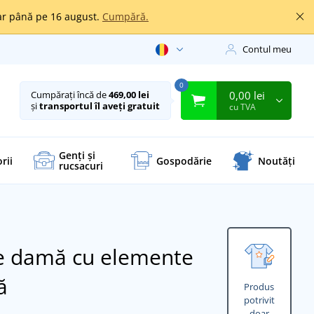
oar până pe 16 august.
Cumpără.
Contul meu
0
0,00 lei
Cumpărați încă de
469,00 lei
și
transportul îl aveți gratuit
cu TVA
Genți și
rii
Gospodărie
Noutăți
rucsacuri
de damă cu elemente
ă
Produs
potrivit
doar