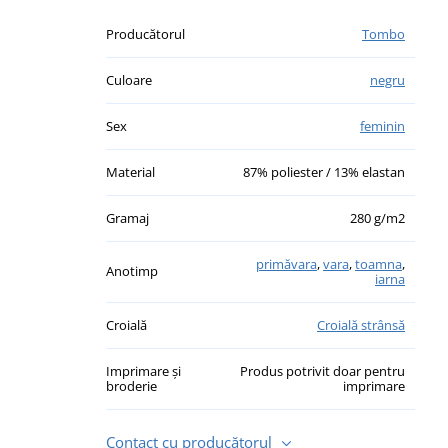
Producătorul
Tombo
Culoare
negru
Sex
feminin
Material
87% poliester / 13% elastan
Gramaj
280 g/m2
primăvara
,
vara
,
toamna
,
Anotimp
iarna
Croială
Croială strânsă
Imprimare și
Produs potrivit doar pentru
broderie
imprimare
Contact cu producătorul