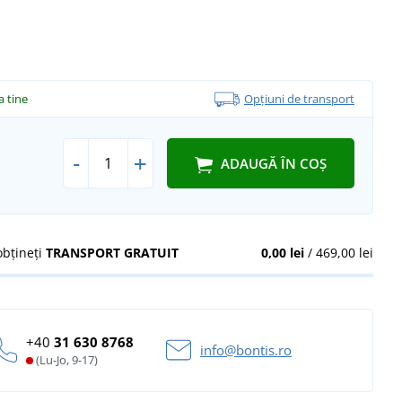
la tine
Opțiuni de transport
-
+
ADAUGĂ ÎN COȘ
obțineți
TRANSPORT GRATUIT
0,00 lei
/ 469,00 lei
+40
31 630 8768
info@bontis.ro
(Lu-Jo, 9-17)