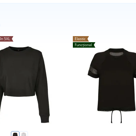
în 5XL
Elastic
Funcțional