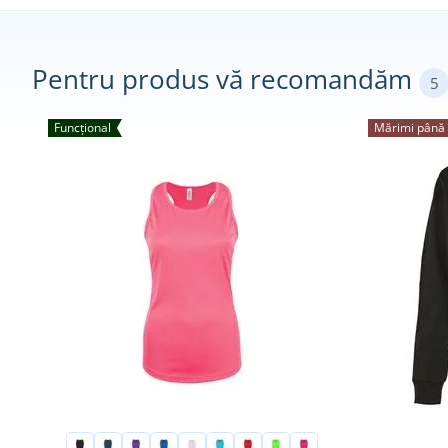
Pentru produs vă recomandăm
5
Funcțional
Mărimi până 