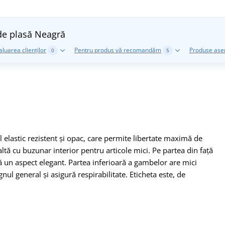
de plasă
Neagră
aluarea clienților
Pentru produs vă recomandăm
Produse as
0
5
l elastic rezistent și opac, care permite libertate maximă de
naltă cu buzunar interior pentru articole mici. Pe partea din față
ră un aspect elegant. Partea inferioară a gambelor are mici
gnul general și asigură respirabilitate. Eticheta este, de