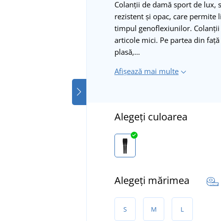
Colanții de damă sport de lux, s
rezistent și opac, care permite 
timpul genoflexiunilor. Colanții
articole mici. Pe partea din faț
plasă,…
Afișează mai multe
Alegeți culoarea
Alegeți mărimea
S
M
L