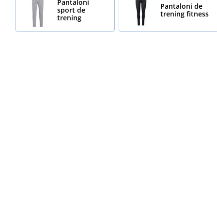
Pantaloni
Pantaloni de
sport de
trening fitness
trening