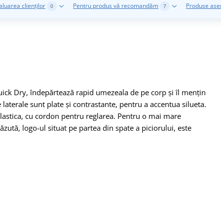
aluarea clienților
Pentru produs vă recomandăm
Produse as
0
7
uick Dry, îndepărtează rapid umezeala de pe corp și îl mențin
le laterale sunt plate și contrastante, pentru a accentua silueta.
elastica, cu cordon pentru reglarea. Pentru o mai mare
ăzută, logo-ul situat pe partea din spate a piciorului, este