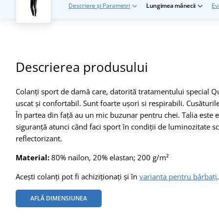
Descriere și Parametri
Lungimea mânecii
Ev
Descrierea produsului
Colanți sport de damă care, datorită tratamentului special Q
uscat și confortabil. Sunt foarte ușori si respirabili. Cusături
În partea din față au un mic buzunar pentru chei. Talia este 
siguranță atunci când faci sport în condiții de luminozitate sc
reflectorizant.
Material:
80% nailon, 20% elastan; 200 g/m²
Acești colanți pot fi achiziționați și în
varianta pentru bărbați
.
AFLĂ DIMENSIUNEA