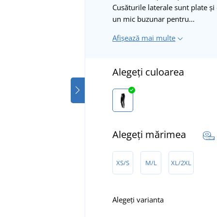
Cusăturile laterale sunt plate și
un mic buzunar pentru…
Afișează mai multe
Alegeți culoarea
Alegeți mărimea
XS/S
M/L
XL/2XL
Alegeți varianta