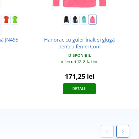
Hanorac cu guler înalt și glugă
mă JN495
pentru femei Cool
DISPONIBIL
miercuri 12. 8.
la tine
171,25 lei
DETALII