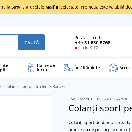
nă la
50%
la articolele
Malfini
selectate. Promoția este valabilă d
Serviciu clienți
+40
31 630 8768
CAUTĂ
(Lu-Jo, 9-17)
inte
Haine de
Încălţăminte
Acceso
pii
lucru
Colanți sport pentru femei BodyFit
Codul produsului:
LS-SPIRO-S251F
Colanți sport 
Colanți sport de damă care, dat
umezeala de pe corp și îl mențin 