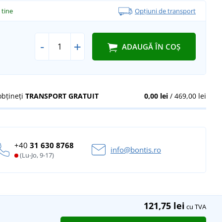
a tine
Opțiuni de transport
-
+
ADAUGĂ ÎN COȘ
obțineți
TRANSPORT GRATUIT
0,00 lei
/ 469,00 lei
+40
31 630 8768
info@bontis.ro
(Lu-Jo, 9-17)
121,75 lei
cu TVA