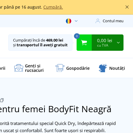
oar până pe 16 august.
Cumpără.
Contul meu
0
0,00 lei
Cumpărați încă de
469,00 lei
și
transportul îl aveți gratuit
cu TVA
Genți și
rii
Gospodărie
Noutăți
rucsacuri
pentru femei BodyFit
Neagră
orită tratamentului special Quick Dry, îndepărtează rapid
uscat și confortabil. Sunt foarte ușori si respirabili.