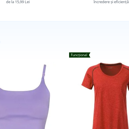
de la 15,99 Lei
încredere și eficiență
Funcțional