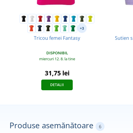
+3
Sutien s
Tricou femei Fantasy
DISPONIBIL
miercuri 12. 8.
la tine
31,75 lei
DETALII
Produse asemănătoare
6