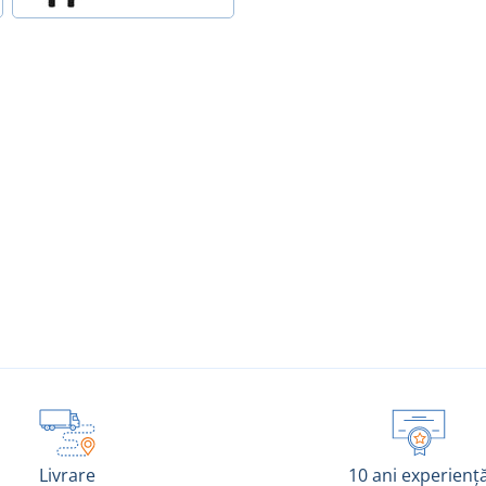
Livrare
10 ani experienț