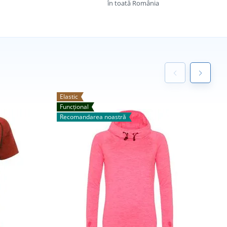
în toată România
Elastic
F
Funcțional
Recomandarea noastră