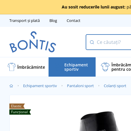
Au sosit reducerile lunii august:
pâ
Transport și plată
Blog
Contact
Echipament
Îmbrăcăm
Îmbrăcăminte
sportiv
pentru co
Echipament sportiv
Pantaloni sport
Colanți sport
Elastic
Funcțional