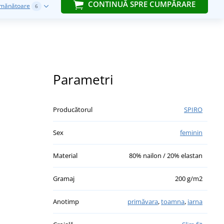
CONTINUĂ SPRE CUMPĂRARE
emănătoare
6
Parametri
Producătorul
SPIRO
Sex
feminin
Material
80% nailon / 20% elastan
Gramaj
200 g/m2
Anotimp
primăvara
,
toamna
,
iarna