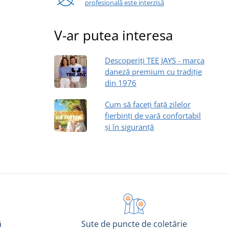
profesională este interzisă
V-ar putea interesa
Descoperiți TEE JAYS - marca
daneză premium cu tradiție
din 1976
Cum să faceți față zilelor
fierbinți de vară confortabil
și în siguranță
ă
Sute de puncte de coletărie