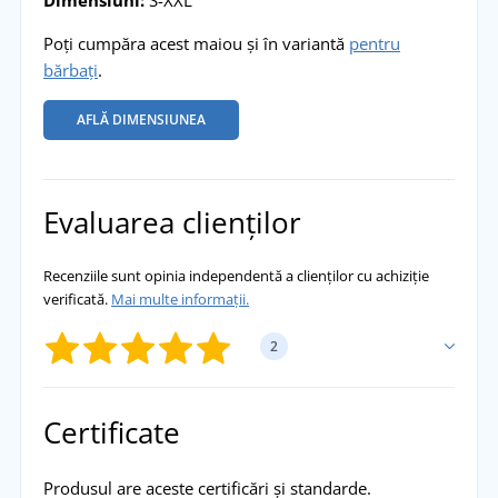
Dimensiuni:
S-XXL
Poți cumpăra acest maiou și în variantă
pentru
bărbați
.
AFLĂ DIMENSIUNEA
Evaluarea clienților
Recenziile sunt opinia independentă a clienților cu achiziție
verificată.
Mai multe informații.
2
ADĂUGĂ PROPRIA EVALUARE
Certificate
Renata
Produsul are aceste certificări și standarde.