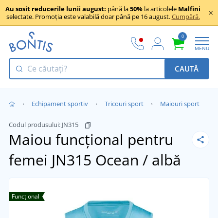
Au sosit reducerile lunii august:
până la
50%
la articolele
Malfini
selectate. Promoția este valabilă doar până pe 16 august.
Cumpără.
0
MENU
CAUTĂ
Echipament sportiv
Tricouri sport
Maiouri sport
Codul produsului:
JN315
Maiou funcțional pentru
femei JN315
Ocean / albă
Funcțional