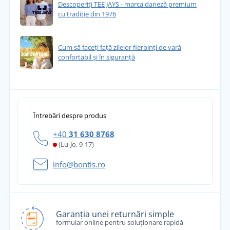
Descoperiți TEE JAYS - marca daneză premium
cu tradiție din 1976
Cum să faceți față zilelor fierbinți de vară
confortabil și în siguranță
Întrebări despre produs
+40
31 630 8768
(Lu-Jo, 9-17)
info@bontis.ro
Garanția unei returnări simple
formular online pentru soluționare rapidă