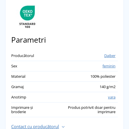
Maioul e excelent pentru ciclism. Alegeți
oricum mărimea de care aveți nevoie, pentru
că se va potrivi. subțire și ușor. am unul
galben și unul albastru deschis.
přidáno 14.09.2023
Parametri
Producătorul
Daiber
Sex
feminin
Material
100% poliester
Gramaj
140 g/m2
Anotimp
vara
Imprimare și
Produs potrivit doar pentru
broderie
imprimare
Contact cu producătorul