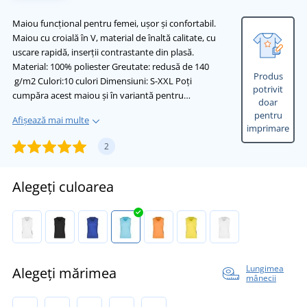
Maiou funcțional pentru femei, ușor și confortabil.
Maiou cu croială în V, material de înaltă calitate, cu
uscare rapidă, inserții contrastante din plasă.
Material: 100% poliester Greutate: redusă de 140
Produs
g/m2 Culori:10 culori Dimensiuni: S-XXL Poți
potrivit
cumpăra acest maiou și în variantă pentru…
doar
pentru
Afișează mai multe
imprimare
2
Alegeți culoarea
Lungimea
Alegeți mărimea
mânecii