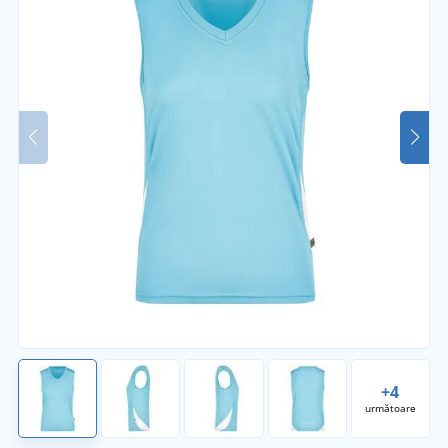
+4
următoare