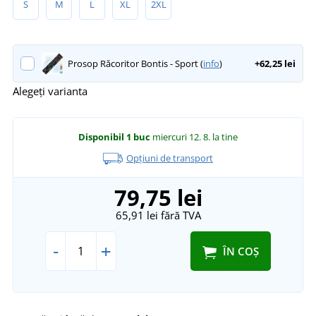
S
M
L
XL
2XL
Prosop Răcoritor Bontis - Sport (
info
)
+62,25 lei
Alegeți varianta
Disponibil
1 buc
miercuri 12. 8.
la tine
Opțiuni de transport
79,75 lei
65,91 lei
fără TVA
-
+
ÎN COȘ