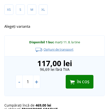
XS
S
M
XL
Alegeți varianta
Disponibil
1 buc
marți 11. 8.
la tine
Opțiuni de transport
117,00 lei
96,69 lei
fără TVA
-
+
ÎN COȘ
Cumpărați încă de
469,00 lei