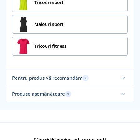
Tricouri sport
Maiouri sport
Tricouri fitness
Pentru produs vă recomandăm
2
Produse asemănătoare
4
Funcțional
Fu