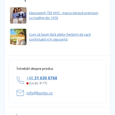
Descoperiți TEE JAYS - marca daneză premium
cu tradiție din 1976
Cum să faceți față zilelor fierbinți de vară
confortabil și în siguranță
Întrebări despre produs
+40
31 630 8768
(Lu-Jo, 9-17)
info@bontis.ro