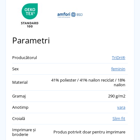
Parametri
Producătorul
TriDri®
Sex
feminin
41% poliester / 41% nailon reciclat / 18%
Material
nailon
Gramaj
290 g/m2
Anotimp
vara
Croială
Slim fit
Imprimare și
Produs potrivit doar pentru imprimare
broderie