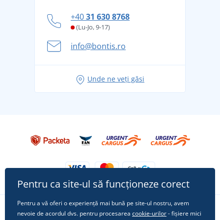
personal
Cum să faceți față zilelor fierbinți de vară confortabil
+40
31 630 8768
și în siguranță
(Lu-Jo, 9-17)
Aventura de vară începe cu bagajul - pregătiți-vă
info@bontis.ro
pentru vacanță fără griji
Idei de outfituri fresh pentru o vară relaxată
Unde ne veți găsi
Tricoul preferat City în rol principal: ținute pentru
orice ocazie!
Pentru ca site-ul să funcționeze corect
Pentru a vă oferi o experiență mai bună pe site-ul nostru, avem
nevoie de acordul dvs. pentru procesarea
cookie-urilor
- fișiere mici
Urmărește-ne pe rețelele sociale