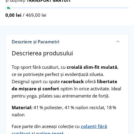
și obțineți
TRANSPORT GRATUIT
0,00 lei
/ 469,00 lei
Descriere și Parametri
Descrierea produsului
Top sport fără cusături, cu
croială slim-fit mulată
,
ce se potrivește perfect și evidențiază silueta.
Designul sport cu spate
racerback
oferă
libertate
de mișcare și confort
optim în orice activitate. Ideal
pentru yoga, pilates sau antrenamente de forță.
Material:
41 % poliester, 41 % nailon reciclat, 18 %
nailon
Face parte din aceeași colecție cu
colanți fără
cusături
și
sutien sport
.