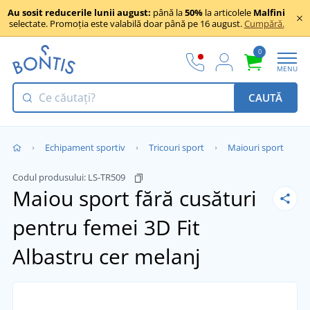
Au sosit reducerile lunii august:
până la
50%
la articolele
Malfini
selectate. Promoția este valabilă doar până pe 16 august.
Cumpără.
0
MENU
CAUTĂ
Echipament sportiv
Tricouri sport
Maiouri sport
Codul produsului:
LS-TR509
Maiou sport fără cusături
pentru femei 3D Fit
Albastru cer melanj