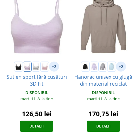
+2
+2
Sutien sport fără cusături
Hanorac unisex cu glugă
3D Fit
din material reciclat
DISPONIBIL
DISPONIBIL
marți 11. 8.
la tine
marți 11. 8.
la tine
126,50 lei
170,75 lei
DETALII
DETALII