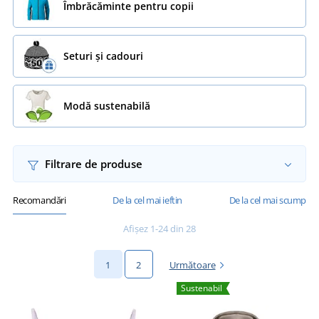
Îmbrăcăminte pentru copii
Seturi și cadouri
Modă sustenabilă
Filtrare de produse
Recomandări
De la cel mai ieftin
De la cel mai scump
Afișez 1-24 din 28
1
2
Următoare
Sustenabil