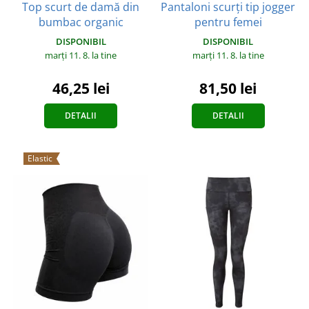
Top scurt de damă din
Pantaloni scurți tip jogger
bumbac organic
pentru femei
DISPONIBIL
DISPONIBIL
marți 11. 8.
la tine
marți 11. 8.
la tine
46,25 lei
81,50 lei
DETALII
DETALII
Elastic