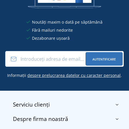
Noutăți maxim o dată pe săptămână
Fără mailuri nedorite
Dezabonare ușoară
AUTENTIFICARE
Informații
despre prelucrarea datelor cu caracter personal
.
Serviciu clienți
Despre firma noastră
Contact
Termenii și condițiile