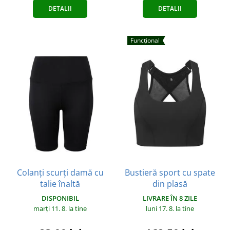
DETALII
DETALII
Funcțional
Colanți scurți damă cu
Bustieră sport cu spate
talie înaltă
din plasă
DISPONIBIL
LIVRARE ÎN 8 ZILE
marți 11. 8.
la tine
luni 17. 8.
la tine