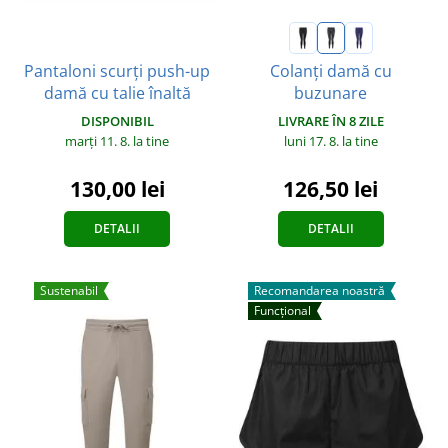
Pantaloni scurți push-up
Colanți damă cu
damă cu talie înaltă
buzunare
DISPONIBIL
LIVRARE ÎN 8 ZILE
marți 11. 8.
la tine
luni 17. 8.
la tine
130,00 lei
126,50 lei
DETALII
DETALII
Sustenabil
Recomandarea noastră
Funcțional