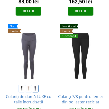
83,00 lei
162,50 lei
DETALII
DETALII
Nou
Funcțional
Elastic
Elastic
Sustenabil
Colanți 7/8 pentru femei
Colanți de damă LUXE cu
din poliester reciclat
talie încrucișată
LIVRARE ÎN 8 ZILE
LIVRARE ÎN 8 ZILE