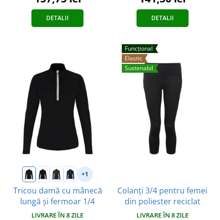
DETALII
DETALII
Funcțional
Elastic
Sustenabil
+1
Colanți 3/4 pentru femei
Tricou damă cu mânecă
din poliester reciclat
lungă și fermoar 1/4
LIVRARE ÎN 8 ZILE
LIVRARE ÎN 8 ZILE