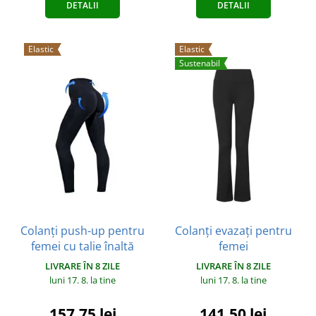
DETALII
DETALII
Elastic
Elastic
Sustenabil
Colanți push-up pentru
Colanți evazați pentru
femei cu talie înaltă
femei
LIVRARE ÎN 8 ZILE
LIVRARE ÎN 8 ZILE
luni 17. 8.
la tine
luni 17. 8.
la tine
157,75 lei
141,50 lei