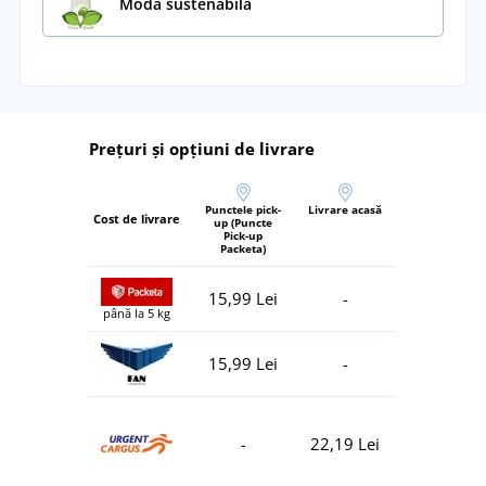
Modă sustenabilă
Prețuri și opțiuni de livrare
Punctele pick-
Livrare acasă
Cost de livrare
up (Puncte
Pick-up
Packeta)
15,99 Lei
-
până la 5 kg
15,99 Lei
-
-
22,19 Lei