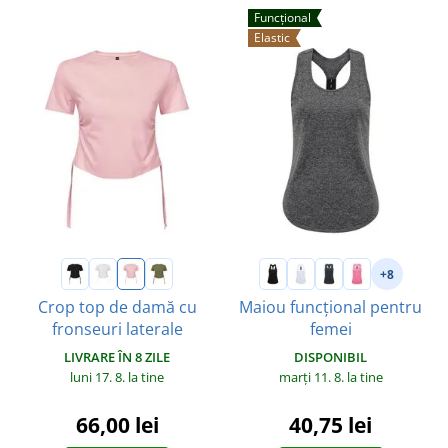
Funcțional
Elastic
+8
Crop top de damă cu
Maiou funcțional pentru
fronseuri laterale
femei
LIVRARE ÎN 8 ZILE
DISPONIBIL
luni 17. 8.
la tine
marți 11. 8.
la tine
66,00 lei
40,75 lei