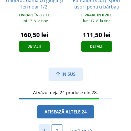
Pantaloni scurți sport
Hanorac damă cu glugă și
ușori pentru bărbați
fermoar 1/2
LIVRARE ÎN 8 ZILE
LIVRARE ÎN 8 ZILE
luni 17. 8.
la tine
luni 17. 8.
la tine
111,50 lei
160,50 lei
DETALII
DETALII
ÎN SUS
Ai văzut deja 24 produse din 28.
AFIȘEAZĂ ALTELE 24
1
2
Următoare