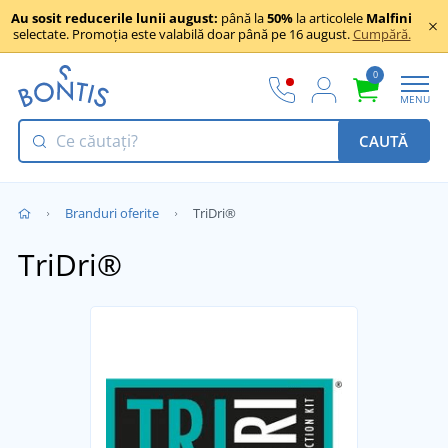
Au sosit reducerile lunii august:
până la
50%
la articolele
Malfini
selectate. Promoția este valabilă doar până pe 16 august.
Cumpără.
0
MENU
CAUTĂ
Branduri oferite
TriDri®
TriDri®