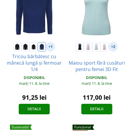
+1
+2
Tricou bărbătesc cu
mânecă lungă și fermoar
Maiou sport fără cusături
1/4
pentru femei 3D Fit
DISPONIBIL
DISPONIBIL
marți 11. 8.
la tine
marți 11. 8.
la tine
91,25 lei
117,00 lei
DETALII
DETALII
Sustenabil
Funcțional