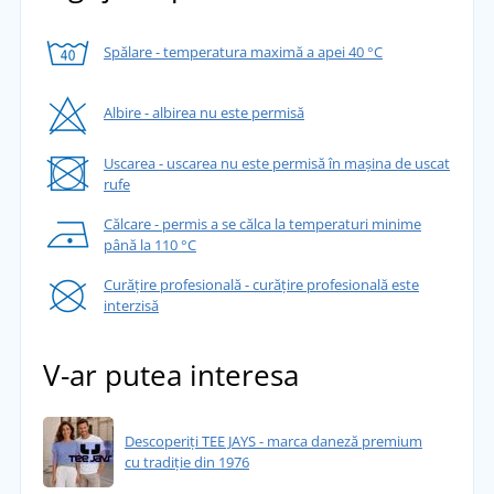
Spălare - temperatura maximă a apei 40 °C
Albire - albirea nu este permisă
Uscarea - uscarea nu este permisă în mașina de uscat
rufe
Călcare - permis a se călca la temperaturi minime
până la 110 °C
Curățire profesională - curățire profesională este
interzisă
V-ar putea interesa
Descoperiți TEE JAYS - marca daneză premium
cu tradiție din 1976