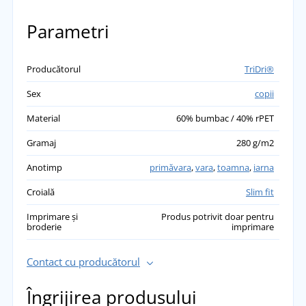
Parametri
Producătorul
TriDri®
Sex
copii
Material
60% bumbac / 40% rPET
Gramaj
280 g/m2
Anotimp
primăvara
,
vara
,
toamna
,
iarna
Croială
Slim fit
Imprimare și
Produs potrivit doar pentru
broderie
imprimare
Contact cu producătorul
Îngrijirea produsului