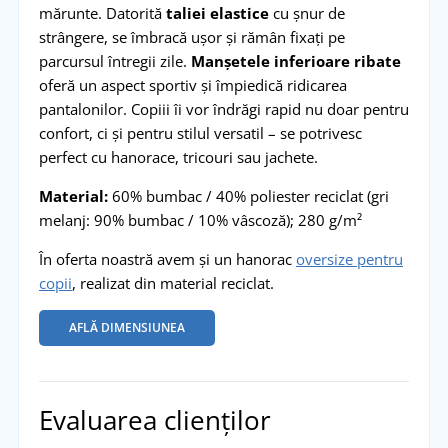
mărunte. Datorită
taliei elastice
cu șnur de
strângere, se îmbracă ușor și rămân fixați pe
parcursul întregii zile.
Manșetele inferioare ribate
oferă un aspect sportiv și împiedică ridicarea
pantalonilor. Copiii îi vor îndrăgi rapid nu doar pentru
confort, ci și pentru stilul versatil – se potrivesc
perfect cu hanorace, tricouri sau jachete.
Material:
60% bumbac / 40% poliester reciclat (gri
melanj: 90% bumbac / 10% vâscoză); 280 g/m²
În oferta noastră avem și un hanorac
oversize pentru
copii
, realizat din material reciclat.
AFLĂ DIMENSIUNEA
Evaluarea clienților