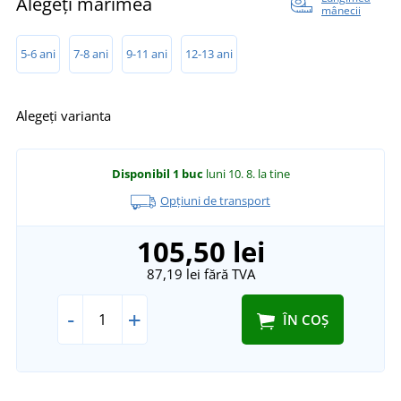
Alegeți mărimea
mânecii
5-6 ani
7-8 ani
9-11 ani
12-13 ani
Alegeți varianta
Disponibil
1 buc
luni 10. 8.
la tine
Opțiuni de transport
105,50 lei
87,19 lei
fără TVA
-
+
ÎN COȘ