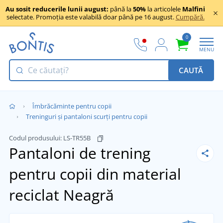
Au sosit reducerile lunii august:
până la
50%
la articolele
Malfini
selectate. Promoția este valabilă doar până pe 16 august.
Cumpără.
0
MENU
CAUTĂ
Îmbrăcăminte pentru copii
Treninguri și pantaloni scurți pentru copii
Codul produsului:
LS-TR55B
Pantaloni de trening
pentru copii din material
reciclat
Neagră