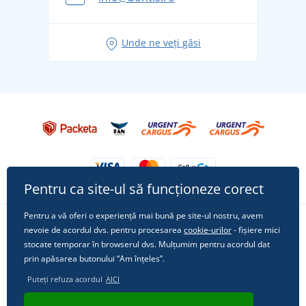
pentru vacanță fără griji
Idei de outfituri fresh pentru o vară relaxată
Unde ne veți găsi
Tricoul preferat City în rol principal: ținute pentru
orice ocazie!
Pentru ca site-ul să funcționeze corect
Pentru a vă oferi o experiență mai bună pe site-ul nostru, avem
nevoie de acordul dvs. pentru procesarea
cookie-urilor
- fișiere mici
Urmărește-ne pe rețelele sociale
stocate temporar în browserul dvs. Mulțumim pentru acordul dat
prin apăsarea butonului “Am înțeles”.
Puteți refuza acordul
AICI