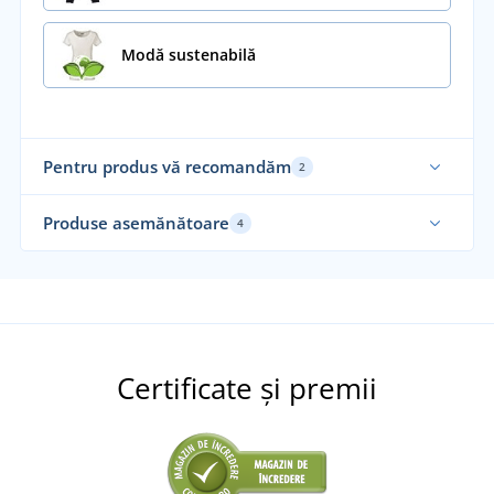
Modă sustenabilă
Pentru produs vă recomandăm
2
Recomandarea noastră
Produse asemănătoare
4
Sustenabil
Fair Trade
Su
Certificate și premii