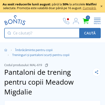
Au sosit reducerile lunii august:
până la
50%
la articolele
Malfini
selectate. Promoția este valabilă doar până pe 16 august.
Cumpără.
0
MENU
CAUTĂ
Îmbrăcăminte pentru copii
Treninguri și pantaloni scurți pentru copii
Codul produsului:
MAL-619
Pantaloni de trening
pentru copii Meadow
Migdalie