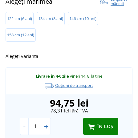
Alegeți mărimea
mânecii
122 cm (6 ani)
134 cm (8 ani)
146 cm (10 ani)
158 cm (12 ani)
Alegeți varianta
Livrare în 4-6 zile
vineri 14. 8.
la tine
Opțiuni de transport
94,75 lei
78,31 lei
fără TVA
-
+
ÎN COȘ