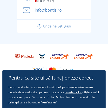
și în siguranță
(Lu-Jo, 9-17)
Aventura de vară începe cu bagajul - pregătiți-vă
info@bontis.ro
pentru vacanță fără griji
Idei de outfituri fresh pentru o vară relaxată
Unde ne veți găsi
Tricoul preferat City în rol principal: ținute pentru
orice ocazie!
Pentru ca site-ul să funcționeze corect
Pentru a vă oferi o experiență mai bună pe site-ul nostru, avem
nevoie de acordul dvs. pentru procesarea
cookie-urilor
- fișiere mici
Urmărește-ne pe rețelele sociale
stocate temporar în browserul dvs. Mulțumim pentru acordul dat
prin apăsarea butonului “Am înțeles”.