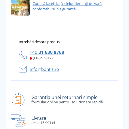
Cum să faceți față zilelor fierbinți de vară
confortabil și în siguranță
Întrebări despre produs
+40
31 630 8768
(Lu-Jo, 9-17)
info@bontis.ro
Garanția unei returnări simple
formular online pentru soluționare rapidă
Livrare
de la 15,99 Lei