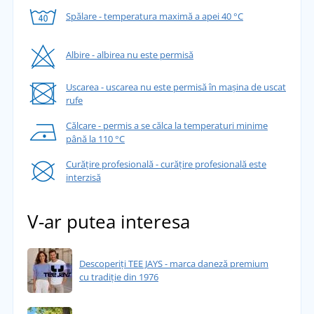
Spălare - temperatura maximă a apei 40 °C
Albire - albirea nu este permisă
Uscarea - uscarea nu este permisă în mașina de uscat
rufe
Călcare - permis a se călca la temperaturi minime
până la 110 °C
Curățire profesională - curățire profesională este
interzisă
V-ar putea interesa
Descoperiți TEE JAYS - marca daneză premium
cu tradiție din 1976