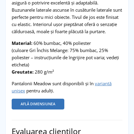
asigură o potrivire excelentă și adaptabilă.
Buzunarele laterale ascunse în cusăturile laterale sunt
perfecte pentru mici obiecte. Tivul de jos este finisat
cu elastic. Interiorul ușor pieptănat oferă o senzație
călduroasă, moale și foarte plăcută la purtare.
Material:
60% bumbac, 40% poliester
(culoare Gri Închis Melange: 75% bumbac, 25%
poliester – instrucțiunile de îngrijire pot varia; vedeți
eticheta)
Greutate:
280 g/m²
Pantalonii Meadow sunt disponibili și în
variantă
unisex
pentru adulți.
AFLĂ DIMENSIUNEA
Evaluarea clienților