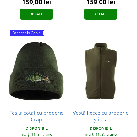
159,00 lei
159,00 lei
DETALII
DETALII
Fabricat în Cehia
Fes tricotat cu broderie
Vestă fleece cu broderie
Crap
Știucă
DISPONIBIL
DISPONIBIL
marți 11. 8.
la tine
marți 11. 8.
la tine