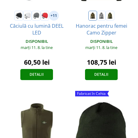
+11
Căciulă cu lumină DEEL
Hanorac pentru femei
LED
Camo Zipper
DISPONIBIL
DISPONIBIL
marți 11. 8.
la tine
marți 11. 8.
la tine
60,50 lei
108,75 lei
DETALII
DETALII
Fabricat în Cehia