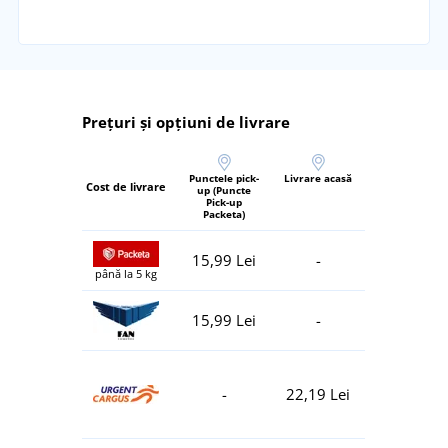
Prețuri și opțiuni de livrare
Punctele pick-
Livrare acasă
Cost de livrare
up (Puncte
Pick-up
Packeta)
15,99 Lei
-
până la 5 kg
15,99 Lei
-
-
22,19 Lei