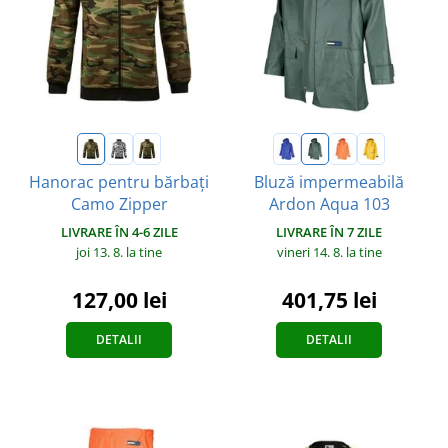
Hanorac pentru bărbați
Bluză impermeabilă
Camo Zipper
Ardon Aqua 103
LIVRARE ÎN 4-6 ZILE
LIVRARE ÎN 7 ZILE
joi 13. 8.
la tine
vineri 14. 8.
la tine
127,00 lei
401,75 lei
DETALII
DETALII