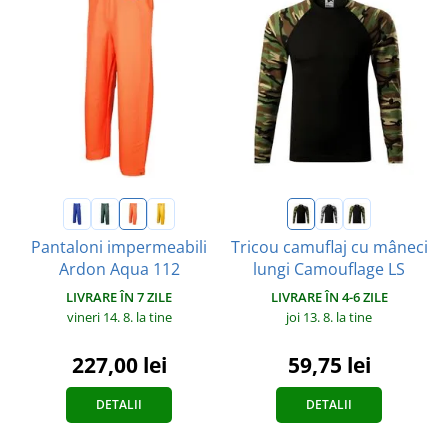
Pantaloni impermeabili
Tricou camuflaj cu mâneci
Ardon Aqua 112
lungi Camouflage LS
LIVRARE ÎN 7 ZILE
LIVRARE ÎN 4-6 ZILE
vineri 14. 8.
la tine
joi 13. 8.
la tine
227,00 lei
59,75 lei
DETALII
DETALII