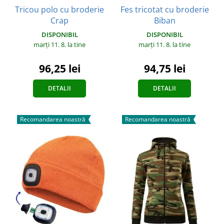
Tricou polo cu broderie
Fes tricotat cu broderie
Crap
Biban
DISPONIBIL
DISPONIBIL
marți 11. 8.
la tine
marți 11. 8.
la tine
96,25 lei
94,75 lei
DETALII
DETALII
Recomandarea noastră
Recomandarea noastră