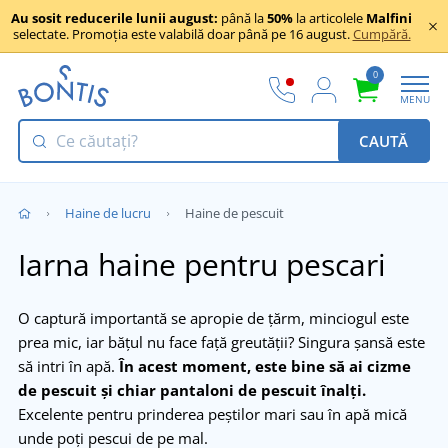
Au sosit reducerile lunii august:
până la
50%
la articolele
Malfini
selectate. Promoția este valabilă doar până pe 16 august.
Cumpără.
0
MENU
CAUTĂ
Haine de lucru
Haine de pescuit
Iarna haine pentru pescari
O captură importantă se apropie de țărm, minciogul este
prea mic, iar bățul nu face față greutății? Singura șansă este
să intri în apă.
În acest moment, este bine să ai cizme
de pescuit și chiar pantaloni de pescuit înalți.
Excelente pentru prinderea peștilor mari sau în apă mică
unde poți pescui de pe mal.