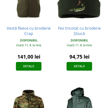
Vestă fleece cu broderie
Fes tricotat cu broderie
Crap
Știucă
DISPONIBIL
DISPONIBIL
marți 11. 8.
la tine
marți 11. 8.
la tine
141,00 lei
94,75 lei
DETALII
DETALII