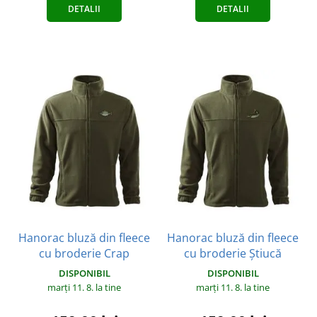
DETALII
DETALII
Hanorac bluză din fleece
Hanorac bluză din fleece
cu broderie Crap
cu broderie Știucă
DISPONIBIL
DISPONIBIL
marți 11. 8.
la tine
marți 11. 8.
la tine