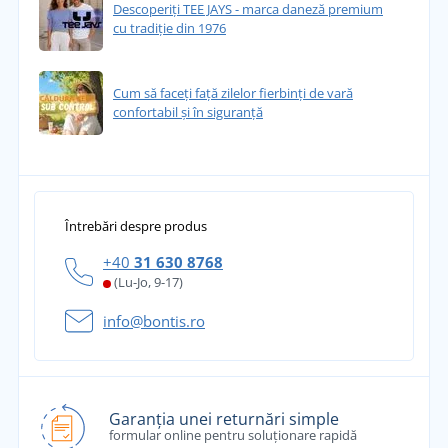
Descoperiți TEE JAYS - marca daneză premium
cu tradiție din 1976
Cum să faceți față zilelor fierbinți de vară
confortabil și în siguranță
Întrebări despre produs
+40
31 630 8768
(Lu-Jo, 9-17)
info@bontis.ro
Garanția unei returnări simple
formular online pentru soluționare rapidă