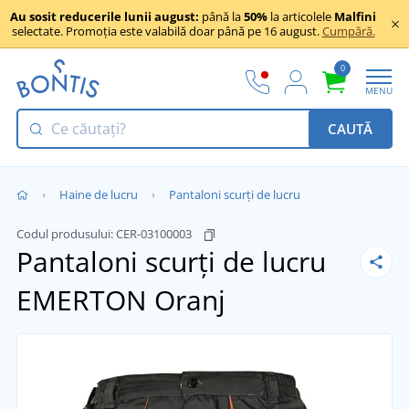
Au sosit reducerile lunii august:
până la
50%
la articolele
Malfini
selectate. Promoția este valabilă doar până pe 16 august.
Cumpără.
0
MENU
CAUTĂ
Haine de lucru
Pantaloni scurți de lucru
Codul produsului:
CER-03100003
Pantaloni scurți de lucru
EMERTON
Oranj