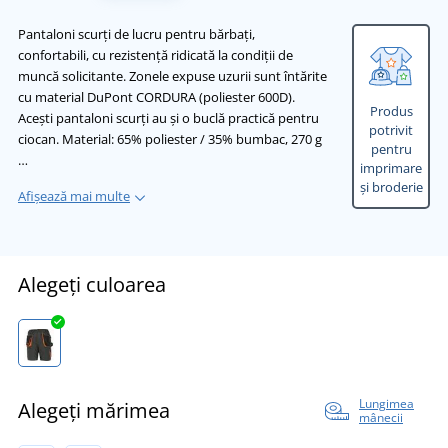
Pantaloni scurți de lucru pentru bărbați,
confortabili, cu rezistență ridicată la condiții de
muncă solicitante. Zonele expuse uzurii sunt întărite
cu material DuPont CORDURA (poliester 600D).
Produs
Acești pantaloni scurți au și o buclă practică pentru
potrivit
ciocan. Material: 65% poliester / 35% bumbac, 270 g
pentru
…
imprimare
și broderie
Afișează mai multe
Alegeți culoarea
Lungimea
Alegeți mărimea
mânecii