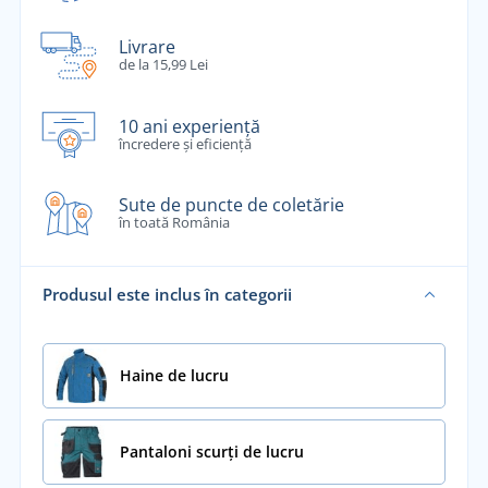
Livrare
de la 15,99 Lei
10 ani experiență
încredere și eficiență
Sute de puncte de coletărie
în toată România
Produsul este inclus în categorii
Haine de lucru
Pantaloni scurți de lucru