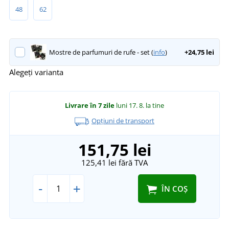
48
62
Mostre de parfumuri de rufe - set (
info
)
+24,75 lei
Alegeți varianta
Livrare în 7 zile
luni 17. 8.
la tine
Opțiuni de transport
151,75 lei
125,41 lei
fără TVA
-
+
ÎN COȘ