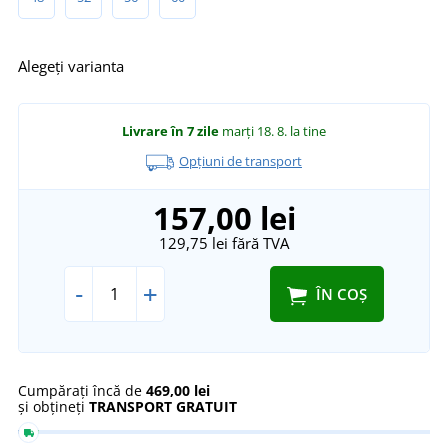
Alegeți varianta
Livrare în 7 zile
marți 18. 8.
la tine
Opțiuni de transport
157,00 lei
129,75 lei
fără TVA
-
+
ÎN COȘ
Cumpărați încă de
469,00 lei
și obțineți
TRANSPORT GRATUIT