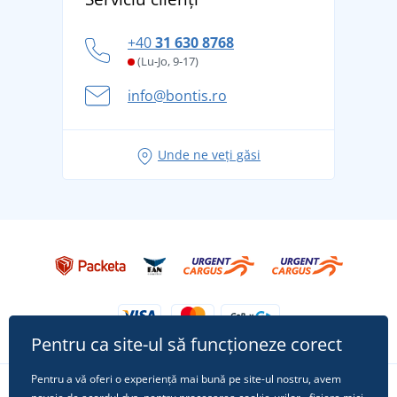
tradiție din 1976
personal
Cum să faceți față zilelor fierbinți de vară confortabil
+40
31 630 8768
și în siguranță
(Lu-Jo, 9-17)
Aventura de vară începe cu bagajul - pregătiți-vă
info@bontis.ro
pentru vacanță fără griji
Idei de outfituri fresh pentru o vară relaxată
Unde ne veți găsi
Tricoul preferat City în rol principal: ținute pentru
orice ocazie!
Pentru ca site-ul să funcționeze corect
Pentru a vă oferi o experiență mai bună pe site-ul nostru, avem