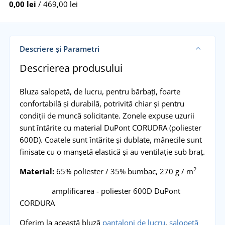
0,00 lei
/ 469,00 lei
Descriere și Parametri
Descrierea produsului
Bluza salopetă, de lucru, pentru bărbați, foarte
confortabilă și durabilă, potrivită chiar și pentru
condiții de muncă solicitante. Zonele expuse uzurii
sunt întărite cu material DuPont CORUDRA (poliester
600D). Coatele sunt întărite și dublate, mânecile sunt
finisate cu o manșetă elastică și au ventilație sub braț.
2
Material:
65% poliester / 35% bumbac, 270 g / m
amplificarea - poliester 600D DuPont
CORDURA
Oferim la această bluză
pantaloni de lucru
,
salopetă