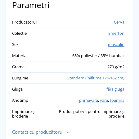
Parametri
Producătorul
Cerva
Colecție
Emerton
Sex
masculin
Material
65% poliester / 35% bumbac
Gramaj
270 g/m2
Lungime
Standard (înălţime 176-182 cm)
Glugă
fără glugă
Anotimp
primăvara
,
vara
,
toamna
Imprimare și
Produs potrivit pentru imprimare și
broderie
broderie
Contact cu producătorul