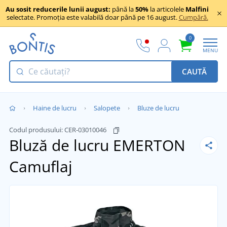
Au sosit reducerile lunii august:
până la
50%
la articolele
Malfini
selectate. Promoția este valabilă doar până pe 16 august.
Cumpără.
0
MENU
CAUTĂ
Haine de lucru
Salopete
Bluze de lucru
Codul produsului:
CER-03010046
Bluză de lucru EMERTON
Camuflaj