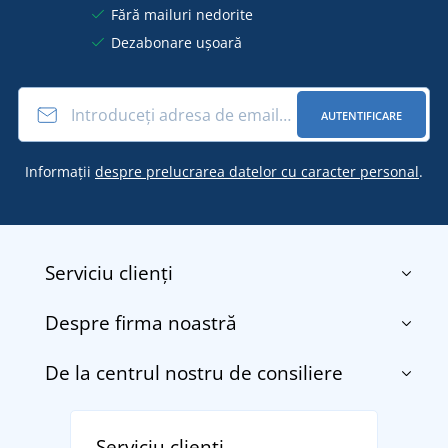
Fără mailuri nedorite
Dezabonare ușoară
AUTENTIFICARE
Informații
despre prelucrarea datelor cu caracter personal
.
Serviciu clienți
Despre firma noastră
Contact
Termenii și condițiile
De la centrul nostru de consiliere
Despre noi
Transport și plată
Blog
Returnarea bunurilor și reclamații
Descoperiți TEE JAYS - marca daneză premium cu
Affiliate
Serviciu clienți
Politica de confidențialitate a datelor cu caracter