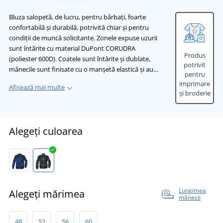
Bluza salopetă, de lucru, pentru bărbați, foarte
confortabilă și durabilă, potrivită chiar și pentru
condiții de muncă solicitante. Zonele expuse uzurii
sunt întărite cu material DuPont CORUDRA
Produs
(poliester 600D). Coatele sunt întărite și dublate,
potrivit
mânecile sunt finisate cu o manșetă elastică și au…
pentru
imprimare
Afișează mai multe
și broderie
Alegeți culoarea
Lungimea
Alegeți mărimea
mânecii
48
52
56
60