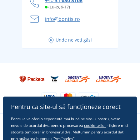
+40
31 630 8768
și în siguranță
(Lu-Jo, 9-17)
Aventura de vară începe cu bagajul - pregătiți-vă
info@bontis.ro
pentru vacanță fără griji
Idei de outfituri fresh pentru o vară relaxată
Unde ne veți găsi
Tricoul preferat City în rol principal: ținute pentru
orice ocazie!
Pentru ca site-ul să funcționeze corect
Pentru a vă oferi o experiență mai bună pe site-ul nostru, avem
nevoie de acordul dvs. pentru procesarea
cookie-urilor
- fișiere mici
Urmărește-ne pe rețelele sociale
stocate temporar în browserul dvs. Mulțumim pentru acordul dat
prin apăsarea butonului “Am înțeles”.