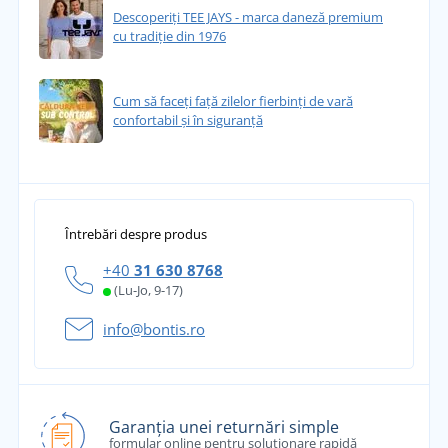
Descoperiți TEE JAYS - marca daneză premium
cu tradiție din 1976
Cum să faceți față zilelor fierbinți de vară
confortabil și în siguranță
Întrebări despre produs
+40
31 630 8768
(Lu-Jo, 9-17)
info@bontis.ro
Garanția unei returnări simple
formular online pentru soluționare rapidă