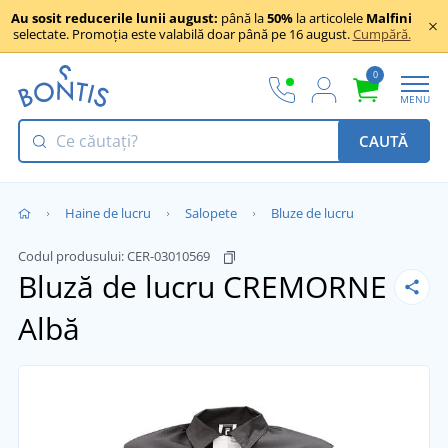
Au sosit reducerile lunii august:
până la
50%
la articolele
Malfini
selectate. Promoția este valabilă doar până pe 16 august.
Cumpără.
0
MENU
CAUTĂ
Haine de lucru
Salopete
Bluze de lucru
Codul produsului:
CER-03010569
Bluză de lucru CREMORNE
Albă