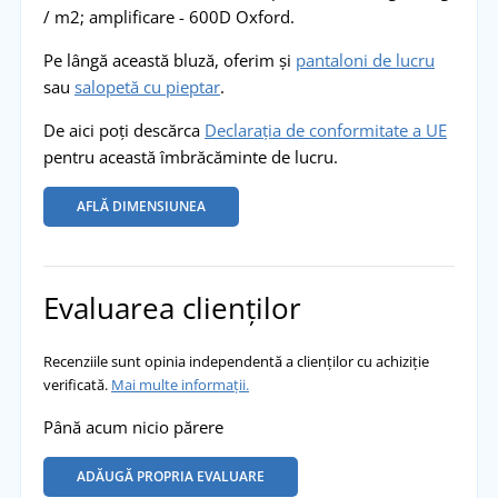
/ m2; amplificare - 600D Oxford.
Pe lângă această bluză, oferim și
pantaloni de lucru
sau
salopetă cu pieptar
.
De aici poți descărca
Declarația de conformitate a UE
pentru această îmbrăcăminte de lucru.
AFLĂ DIMENSIUNEA
Evaluarea clienților
Recenziile sunt opinia independentă a clienților cu achiziție
verificată.
Mai multe informații.
Până acum nicio părere
ADĂUGĂ PROPRIA EVALUARE