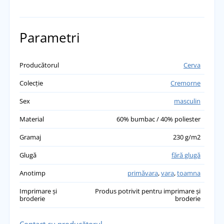
Parametri
Producătorul
Cerva
Colecție
Cremorne
Sex
masculin
Material
60% bumbac / 40% poliester
Gramaj
230 g/m2
Glugă
fără glugă
Anotimp
primăvara
,
vara
,
toamna
Imprimare și
Produs potrivit pentru imprimare și
broderie
broderie