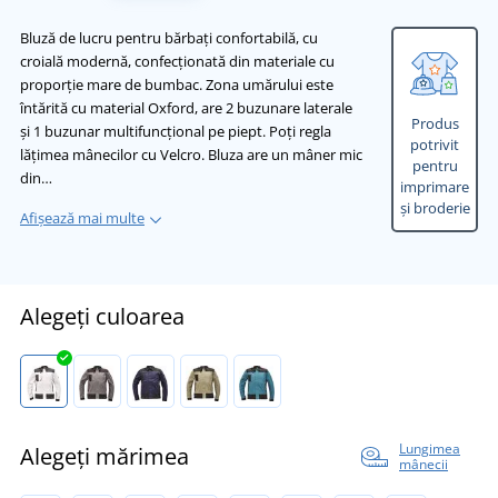
Bluză de lucru pentru bărbați confortabilă, cu
croială modernă, confecționată din materiale cu
proporție mare de bumbac. Zona umărului este
întărită cu material Oxford, are 2 buzunare laterale
Produs
și 1 buzunar multifuncțional pe piept. Poți regla
potrivit
lățimea mânecilor cu Velcro. Bluza are un mâner mic
pentru
din…
imprimare
și broderie
Afișează mai multe
Alegeți culoarea
Lungimea
Alegeți mărimea
mânecii