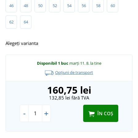
46
48
50
52
54
56
58
60
62
64
Alegeți varianta
Disponibil
1 buc
marți 11. 8.
la tine
Opțiuni de transport
160,75 lei
132,85 lei
fără TVA
-
+
ÎN COȘ