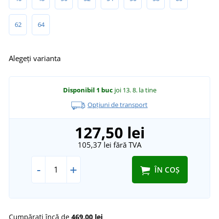
62
64
Alegeți varianta
Disponibil
1 buc
joi 13. 8.
la tine
Opțiuni de transport
127,50 lei
105,37 lei
fără TVA
-
+
ÎN COȘ
Cumpărați încă de
469,00 lei