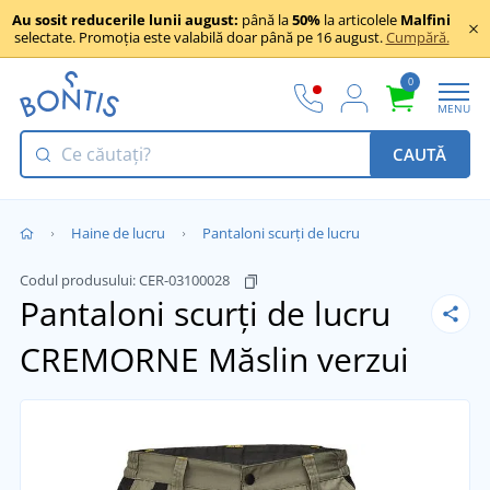
Au sosit reducerile lunii august:
până la
50%
la articolele
Malfini
selectate. Promoția este valabilă doar până pe 16 august.
Cumpără.
0
MENU
CAUTĂ
Haine de lucru
Pantaloni scurți de lucru
Codul produsului:
CER-03100028
Pantaloni scurți de lucru
CREMORNE
Măslin verzui