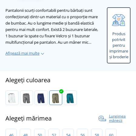
Pantalonii scurți confortabili pentru bărbați sunt
confecționați dintr-un material cu o proporție mare
de bumbac. Au o lungime medie și bandă elastică
pentru mai mult confort. Există 2 buzunare laterale,
Produs
1 buzunar la spate cu fixare Velcro și 1 buzunar
potrivit
multifuncțional pe pantalon. Au un mâner mic…
pentru
imprimare
Afișează mai multe
și broderie
Alegeți culoarea
Lungimea
Alegeți mărimea
mânecii
46
48
50
52
54
56
58
60