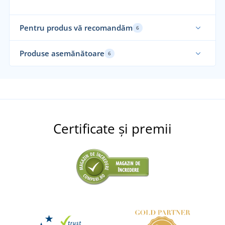
Pentru produs vă recomandăm
6
Produse asemănătoare
6
Elastic
Re
Certificate și premii
+1
Bluză de lucru CREMORNE