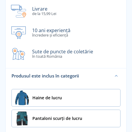
Livrare
de la 15,99 Lei
10 ani experiență
încredere și eficiență
Sute de puncte de coletărie
în toată România
Produsul este inclus în categorii
Haine de lucru
Pantaloni scurți de lucru