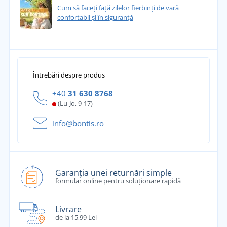
Cum să faceți față zilelor fierbinți de vară
confortabil și în siguranță
Întrebări despre produs
+40
31 630 8768
(Lu-Jo, 9-17)
info@bontis.ro
Garanția unei returnări simple
formular online pentru soluționare rapidă
Livrare
de la 15,99 Lei