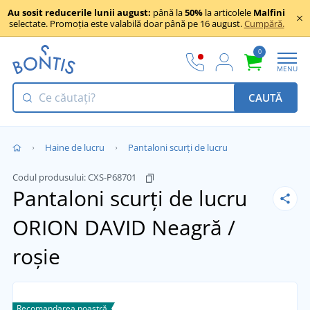
Au sosit reducerile lunii august:
până la
50%
la articolele
Malfini
selectate. Promoția este valabilă doar până pe 16 august.
Cumpără.
0
MENU
CAUTĂ
Haine de lucru
Pantaloni scurți de lucru
Codul produsului:
CXS-P68701
Pantaloni scurți de lucru
ORION DAVID
Neagră /
roșie
Recomandarea noastră