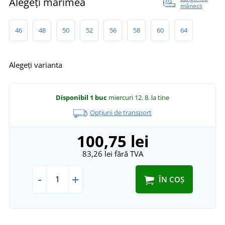
Alegeți mărimea
mânecii
46
48
50
52
56
58
60
64
Alegeți varianta
Disponibil
1 buc
miercuri 12. 8.
la tine
Opțiuni de transport
100,75 lei
83,26 lei
fără TVA
-
+
ÎN COȘ