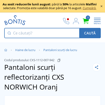
Au sosit reducerile lunii august:
până la
50%
la articolele
Malfini
selectate. Promoția este valabilă doar până pe 16 august.
Cumpără.
0
MENU
CAUTĂ
Haine de lucru
Pantaloni scurți de lucru
Codul produsului:
CXS-1112-007-942
Pantaloni scurți
reflectorizanți CXS
NORWICH
Oranj