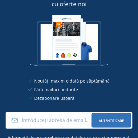
cu oferte noi
Noutăți maxim o dată pe săptămână
Fără mailuri nedorite
Dezabonare ușoară
AUTENTIFICARE
Informații
despre prelucrarea datelor cu caracter personal
.