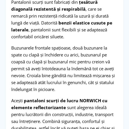
Pantalonii scurți sunt fabricați din
țesătură
diagonală rezistentă și respirabilă
, care se
remarcă prin rezistență ridicată la uzură și durată
lungă de viață. Datorită
benzii elastice cusute pe
laterale
, pantalonii sunt flexibili și se adaptează
confortabil oricărei siluete.
Buzunarele frontale spațioase, două buzunare la
spate cu clapă și închidere cu arici, buzunarul pe
coapsă cu clapă și buzunarul mic pentru creion vă
permit să aveți întotdeauna la îndemână tot ce aveți
nevoie. Croiala bine gândită nu limitează mișcarea și
se adaptează atât lucrului în genunchi, cât și statului
îndelungat în picioare.
Acești
pantaloni scurți de lucru NORWICH cu
elemente reflectorizante
sunt alegerea ideală
pentru lucrătorii din construcții, industrie, transport
sau întreținere. Combină siguranța, confortul și
durabilitatea, astfel încât vă puteți baza pe ei chiar și