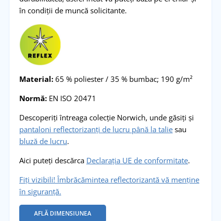
în condiții de muncă solicitante.
Material:
65 % poliester / 35 % bumbac; 190 g/m²
Normă:
EN ISO 20471
Descoperiți întreaga colecție Norwich, unde găsiți și
pantaloni reflectorizanți de lucru până la talie
sau
bluză de lucru
.
Aici puteți descărca
Declarația UE de conformitate
.
Fiți vizibili! Îmbrăcămintea reflectorizantă vă menține
în siguranță.
AFLĂ DIMENSIUNEA