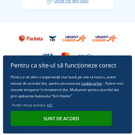
Unde ne veți găsi
Tricoul preferat City în rol principal: ținute pentru
orice ocazie!
Pentru ca site-ul să funcționeze corect
Pentru a vă oferi o experiență mai bună pe site-ul nostru, avem
nevoie de acordul dvs. pentru procesarea
cookie-urilor
- fișiere mici
Urmărește-ne pe rețelele sociale
stocate temporar în browserul dvs. Mulțumim pentru acordul dat
prin apăsarea butonului “Am înțeles”.
Puteți refuza acordul
AICI
© 2011 - 2026, Dual Trade s.r.o. | Din punct de vedere tehnic oferă
SUNT DE ACORD
Simplia.cz
.