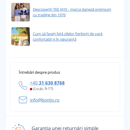
Descoperiți TEE JAYS - marca daneză premium
cu tradiție din 1976
Cum să faceți față zilelor fierbinți de vară
confortabil și în siguranță
Întrebări despre produs
+40
31 630 8768
(Lu-Jo, 9-17)
info@bontis.ro
Garanția unei returnări simple