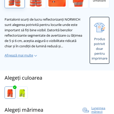
următoare
Pantalonii scurți de lucru reflectorizanți NORWICH
sunt alegerea potrivită pentru locurile unde este
important să fiți bine vizibil. Datorită benzilor
reflectorizante segmentate de avertizare cu lățimea
Produs
de 5 și 6 cm, aceștia asigură o vizibilitate ridicată
potrivit
chiar și în condiții de lumină redusă și…
doar
pentru
Afișează mai multe
imprimare
Alegeți culoarea
Lungimea
Alegeți mărimea
mânecii