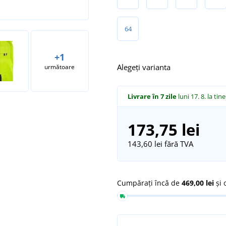
64
+1
Alegeți varianta
următoare
Livrare în 7 zile
luni 17. 8.
la tine
173,75 lei
143,60 lei
fără TVA
Cumpărați încă de
469,00 lei
și 