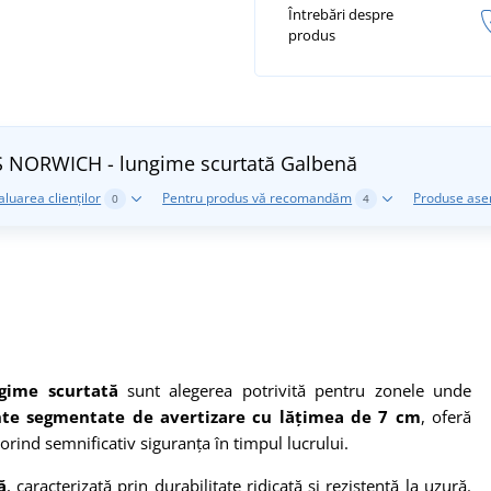
Întrebări despre
produs
CXS NORWICH - lungime scurtată
Galbenă
aluarea clienților
Pentru produs vă recomandăm
Produse as
0
4
gime scurtată
sunt alegerea potrivită pentru zonele unde
ante segmentate de avertizare cu lățimea de 7 cm
, oferă
porind semnificativ siguranța
în timpul lucrului.
ă
, caracterizată prin durabilitate ridicată și rezistență la uzură.