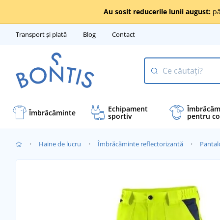
Au sosit reducerile lunii august:
pâ
Transport și plată
Blog
Contact
Echipament
Îmbrăcăm
Îmbrăcăminte
sportiv
pentru co
Haine de lucru
Îmbrăcăminte reflectorizantă
Pantalo