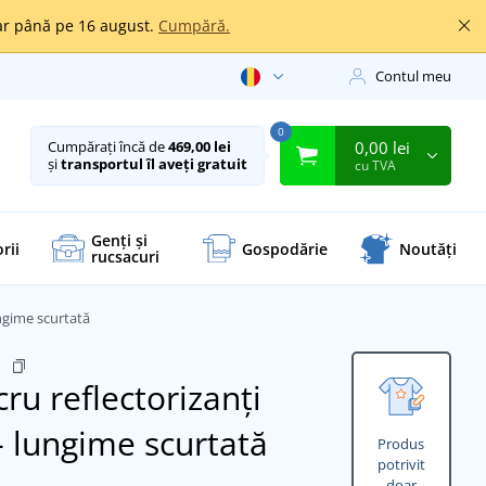
oar până pe 16 august.
Cumpără.
Contul meu
0
0,00 lei
Cumpărați încă de
469,00 lei
și
transportul îl aveți gratuit
cu TVA
Genți și
rii
Gospodărie
Noutăți
rucsacuri
ngime scurtată
2
ru reflectorizanți
 lungime scurtată
Produs
potrivit
doar