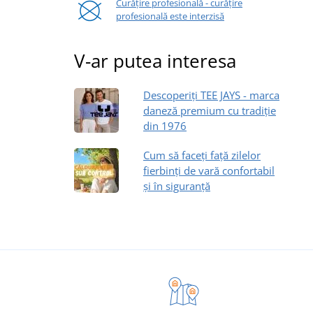
Curățire profesională - curățire
profesională este interzisă
V-ar putea interesa
Descoperiți TEE JAYS - marca
daneză premium cu tradiție
din 1976
Cum să faceți față zilelor
fierbinți de vară confortabil
și în siguranță