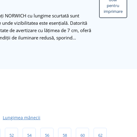
pentru
imprimare
zanți NORWICH cu lungime scurtată sunt
 unde vizibilitatea este esențială. Datorită
tate de avertizare cu lățimea de 7 cm, oferă
 condiții de iluminare redusă, sporind…
Lungimea mânecii
52
54
56
58
60
62