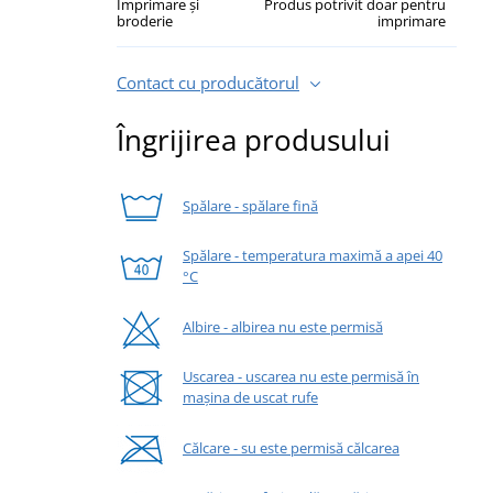
Imprimare și
Produs potrivit doar pentru
broderie
imprimare
Contact cu producătorul
Îngrijirea produsului
Spălare - spălare fină
Spălare - temperatura maximă a apei 40
°C
Albire - albirea nu este permisă
Uscarea - uscarea nu este permisă în
mașina de uscat rufe
Călcare - su este permisă călcarea