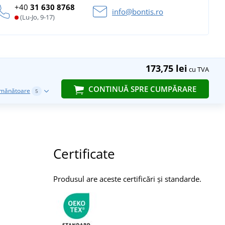
+40
31 630 8768
info@bontis.ro
(Lu-Jo, 9-17)
173,75 lei
cu TVA
CONTINUĂ SPRE CUMPĂRARE
emănătoare
5
Certificate
Produsul are aceste certificări și standarde.