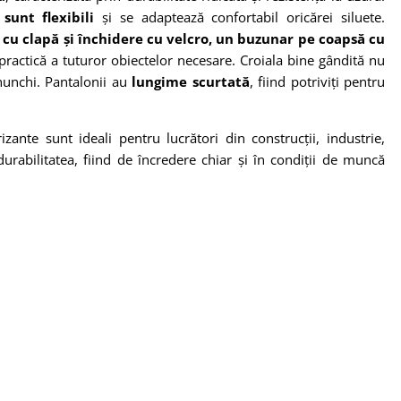
sunt flexibili
și se adaptează confortabil oricărei siluete.
cu clapă și
închidere cu velcro, un buzunar pe coaps
ă cu
ractică a tuturor obiectelor necesare. Croiala bine g
ândit
ă nu
enunchi. Pantalonii au
lungime scurtat
ă
, fiind potriviți pentru
nte sunt ideali pentru lucrători din construcții, industrie,
urabilitatea, fiind de
încredere chiar
și
în condi
ții de muncă