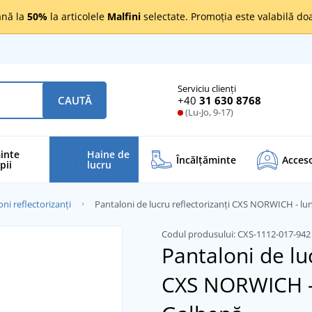
nă la
50%
la articolele
Malfini
selectate. Promoția este valabilă d
Serviciu clienți
+40
31 630 8768
CAUTĂ
(Lu-Jo, 9-17)
inte
Haine de
Încălţăminte
Acceso
pii
lucru
ni reflectorizanți
Pantaloni de lucru reflectorizanți CXS NORWICH - lu
Codul produsului:
CXS-1112-017-94
Pantaloni de luc
CXS NORWICH -