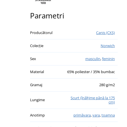
Parametri
Producătorul
Canis (CXS)
Colecție
Norwich
Sex
masculin
,
feminin
Material
65% poliester / 35% bumbac
Gramaj
280 g/m2
Scurt (înălţime până la 175
Lungime
cm)
Anotimp
primăvara
,
vara
,
toamna