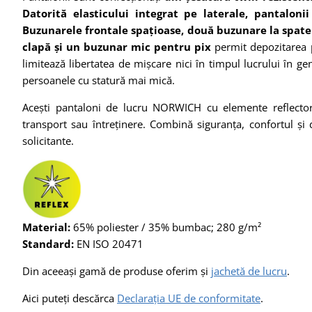
Datorită elasticului integrat pe laterale, pantalonii 
Buzunarele frontale spațioase, două buzunare la spate 
clapă și un buzunar mic pentru pix
permit depozitarea p
limitează libertatea de mișcare nici
în timpul lucrului în g
persoanele cu statură mai mică.
Acești pantaloni de lucru NORWICH cu elemente reflectoriza
transport sau
între
ținere. Combină siguranța, confortul și d
solicitante.
Material:
65% poliester / 35% bumbac; 280 g/m²
Standard:
EN ISO 20471
Din aceeași gamă de produse oferim și
jachetă de lucru
.
Aici puteți descărca
Declarația UE de conformitate
.