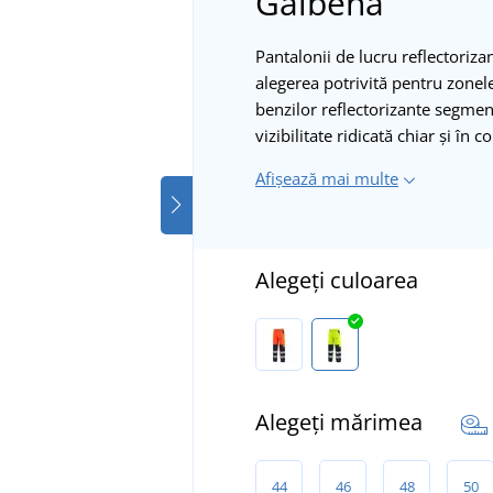
Galbenă
Pantalonii de lucru reflectori
alegerea potrivită pentru zonele
benzilor reflectorizante segmen
vizibilitate ridicată chiar și în
Afișează mai multe
Alegeți culoarea
Alegeți mărimea
44
46
48
50