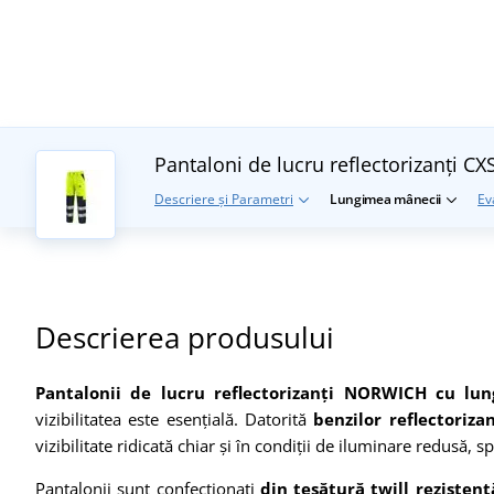
Pantaloni de lucru reflectorizanți 
Descriere și Parametri
Lungimea mânecii
Ev
Descrierea produsului
Pantalonii de lucru reflectorizanți NORWICH cu lun
vizibilitatea este esențială. Datorită
benzilor reflectoriz
vizibilitate ridicată chiar și
în condi
ții de iluminare redusă, s
Pantalonii sunt confec
ționați
din țesătură twill rezistent