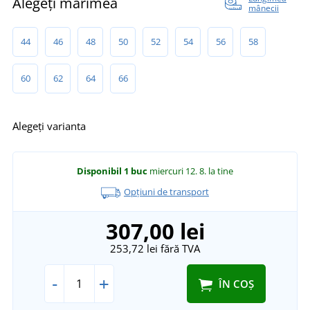
Alegeți mărimea
mânecii
44
46
48
50
52
54
56
58
60
62
64
66
Alegeți varianta
Disponibil
1 buc
miercuri 12. 8.
la tine
Opțiuni de transport
307,00 lei
253,72 lei
fără TVA
-
+
ÎN COȘ