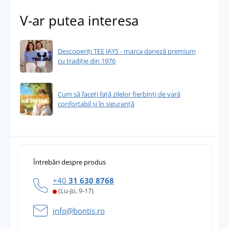
V-ar putea interesa
Descoperiți TEE JAYS - marca daneză premium
cu tradiție din 1976
Cum să faceți față zilelor fierbinți de vară
confortabil și în siguranță
Întrebări despre produs
+40
31 630 8768
(Lu-Jo, 9-17)
info@bontis.ro