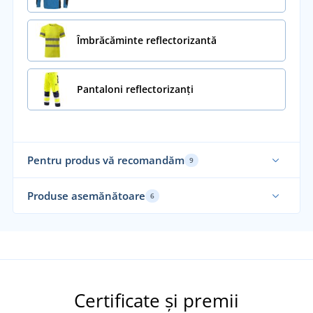
Îmbrăcăminte reflectorizantă
Pantaloni reflectorizanți
Pentru produs vă recomandăm
9
Mărimi până în 5XL
Produse asemănătoare
6
Ela
Fu
Certificate și premii