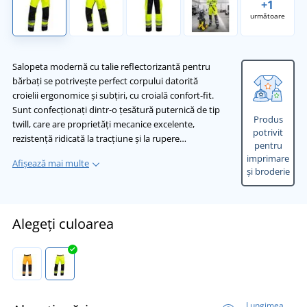
+1
următoare
Salopeta modernă cu talie reflectorizantă pentru
bărbați se potrivește perfect corpului datorită
croielii ergonomice și subțiri, cu croială confort-fit.
Sunt confecționați dintr-o țesătură puternică de tip
Produs
twill, care are proprietăți mecanice excelente,
potrivit
rezistență ridicată la tracțiune și la rupere…
pentru
imprimare
Afișează mai multe
și broderie
Alegeți culoarea
Lungimea