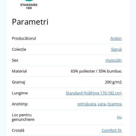
Parametri
Producătorul
Ardon
Colecție
Signal
Sex
masculin
Material
65% poliester / 35% bumbac
Gramaj
290 g/m2
Lungime
Standard (înălţime 176-182 cm)
Anotimp
primăvara
,
vara
,
toamna
Loc pentru
nu
genunchiere
Croială
Comfort fit