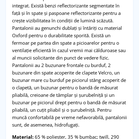
integrat. Există benzi reflectorizante segmentate în
față și în spate și paspoane reflectorizante pentru a
crește vizibilitatea în condiții de lumină scăzută.
Pantalonii au genunchi dublați și întăriți cu material
Oxford pentru o durabilitate sporită. Există un
fermoar pe partea din spate a picioarelor pentru o
ventilație eficientă în cazul vremii mai călduroase sau
al muncii solicitante din punct de vedere fizic.
Pantalonii au 2 buzunare frontale cu burduf, 2
buzunare din spate acoperite de clapete Velcro, un
buzunar mare cu burduf pe piciorul stâng acoperit de
o clapetă, un buzunar pentru o bandă de măsurat
pliabilă, creioane de tâmplar și șurubelniță și un
buzunar pe piciorul drept pentru o bandă de măsurat
pliabilă, un cuțit pliabil și o șurubelniță. Pentru
muncă confortabilă pe vreme nefavorabilă, pantalonii
sunt, de asemenea, hidrofugați.
Material:
65 % poliester, 35 % bumbac; twill, 290