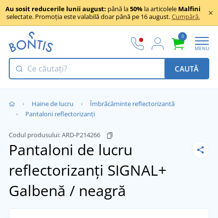
Au sosit reducerile lunii august:
până la
50%
la articolele
Malfini
selectate. Promoția este valabilă doar până pe 16 august.
Cumpără.
0
MENU
CAUTĂ
Haine de lucru
Îmbrăcăminte reflectorizantă
Pantaloni reflectorizanți
Codul produsului:
ARD-P214266
Pantaloni de lucru
reflectorizanți SIGNAL+
Galbenă / neagră