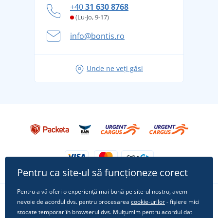
Cum să faceți față zilelor fierbinți de vară confortabil
+40
31 630 8768
și în siguranță
(Lu-Jo, 9-17)
Aventura de vară începe cu bagajul - pregătiți-vă
info@bontis.ro
pentru vacanță fără griji
Idei de outfituri fresh pentru o vară relaxată
Unde ne veți găsi
Tricoul preferat City în rol principal: ținute pentru
orice ocazie!
Pentru ca site-ul să funcționeze corect
Pentru a vă oferi o experiență mai bună pe site-ul nostru, avem
nevoie de acordul dvs. pentru procesarea
cookie-urilor
- fișiere mici
Urmărește-ne pe rețelele sociale
stocate temporar în browserul dvs. Mulțumim pentru acordul dat