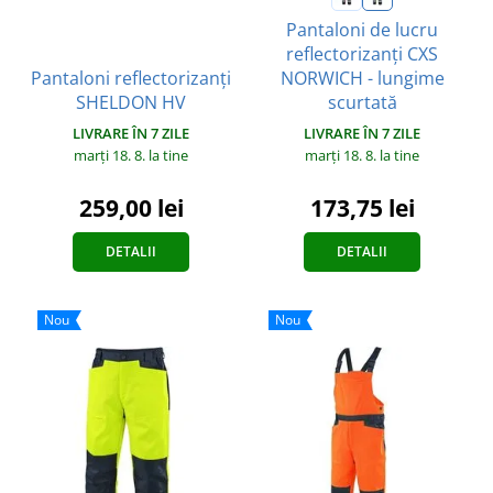
Pantaloni de lucru
reflectorizanți CXS
Pantaloni reflectorizanți
NORWICH - lungime
SHELDON HV
scurtată
LIVRARE ÎN 7 ZILE
LIVRARE ÎN 7 ZILE
marți 18. 8.
la tine
marți 18. 8.
la tine
259,00 lei
173,75 lei
DETALII
DETALII
Nou
Nou