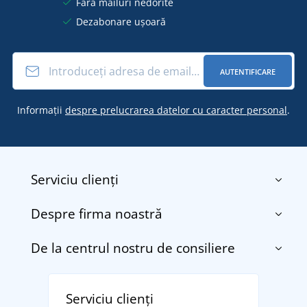
Fără mailuri nedorite
Dezabonare ușoară
AUTENTIFICARE
Informații
despre prelucrarea datelor cu caracter personal
.
Serviciu clienți
Despre firma noastră
Contact
Termenii și condițiile
De la centrul nostru de consiliere
Despre noi
Transport și plată
Blog
Returnarea bunurilor și reclamații
Descoperiți TEE JAYS - marca daneză premium cu
Affiliate
Serviciu clienți
Politica de confidențialitate a datelor cu caracter
tradiție din 1976