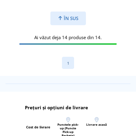
ÎN SUS
Ai văzut deja 14 produse din 14.
1
Prețuri și opțiuni de livrare
Punctele pick-
Livrare acasă
Cost de livrare
up (Puncte
Pick-up
Packeta)