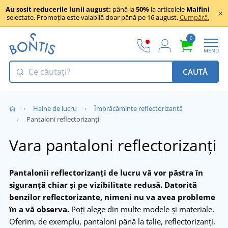
Au sosit reducerile lunii august:
până la
50%
la articolele
Malfini
selectate. Promoția este valabilă doar până pe 16 august.
Cumpără.
0
MENU
CAUTĂ
Haine de lucru
Îmbrăcăminte reflectorizantă
Pantaloni reflectorizanți
Vara pantaloni reflectorizanți
Pantalonii reflectorizanți de lucru vă vor păstra în
siguranță chiar și pe vizibilitate redusă.
Datorită
benzilor reflectorizante, nimeni nu va avea probleme
în a vă observa.
Poți alege din multe modele și materiale.
Oferim, de exemplu, pantaloni până la talie, reflectorizanți,