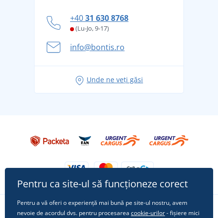
personal
Cum să faceți față zilelor fierbinți de vară confortabil
+40
31 630 8768
și în siguranță
(Lu-Jo, 9-17)
Aventura de vară începe cu bagajul - pregătiți-vă
info@bontis.ro
pentru vacanță fără griji
Idei de outfituri fresh pentru o vară relaxată
Unde ne veți găsi
Tricoul preferat City în rol principal: ținute pentru
orice ocazie!
Pentru ca site-ul să funcționeze corect
Pentru a vă oferi o experiență mai bună pe site-ul nostru, avem
nevoie de acordul dvs. pentru procesarea
cookie-urilor
- fișiere mici
Urmărește-ne pe rețelele sociale