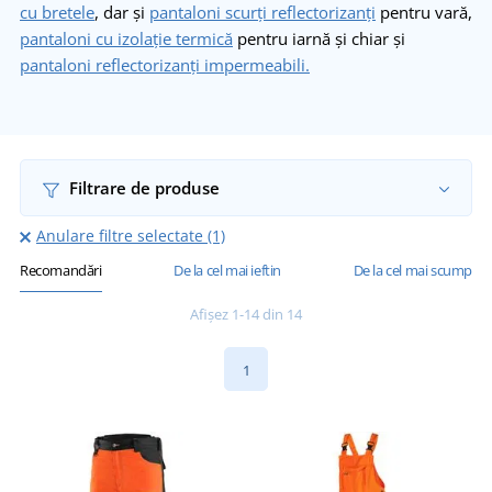
cu bretele
, dar și
pantaloni scurți reflectorizanți
pentru vară,
pantaloni cu izolație termică
pentru iarnă și chiar și
pantaloni reflectorizanți impermeabili.
Filtrare de produse
Anulare filtre selectate (1)
Recomandări
De la cel mai ieftin
De la cel mai scump
Afișez 1-14 din 14
1