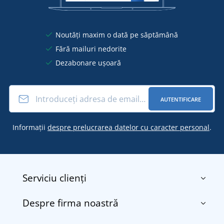
Noutăți maxim o dată pe săptămână
Fără mailuri nedorite
Dezabonare ușoară
AUTENTIFICARE
Informații
despre prelucrarea datelor cu caracter personal
.
Serviciu clienți
Despre firma noastră
Contact
Termenii și condițiile