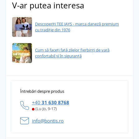
V-ar putea interesa
Descoperiți TEE JAYS - marca daneză premium
cu tradiție din 1976
Cum să faceți față zilelor fierbinți de vară
confortabil și în siguranță
Întrebări despre produs
+40
31 630 8768
(Lu-Jo, 9-17)
info@bontis.ro