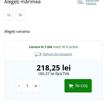
Alegeți mărimea
mânecii
52
56
Alegeți varianta
Livrare în 7 zile
marți 18. 8.
la tine
Opțiuni de transport
218,25 lei
180,37 lei
fără TVA
-
+
ÎN COȘ