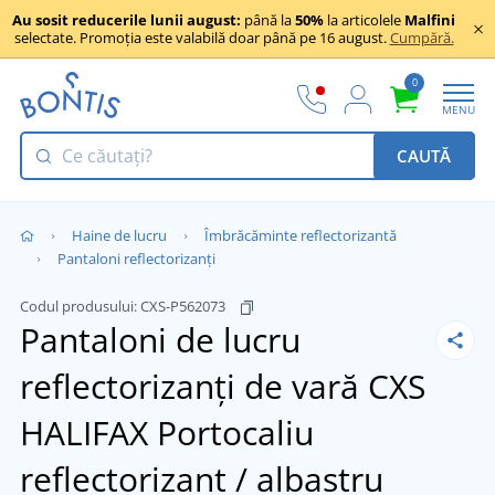
Au sosit reducerile lunii august:
până la
50%
la articolele
Malfini
selectate. Promoția este valabilă doar până pe 16 august.
Cumpără.
0
MENU
CAUTĂ
Haine de lucru
Îmbrăcăminte reflectorizantă
Pantaloni reflectorizanți
Codul produsului:
CXS-P562073
Pantaloni de lucru
reflectorizanți de vară CXS
HALIFAX
Portocaliu
reflectorizant / albastru