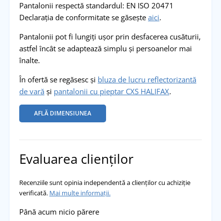
Pantalonii respectă standardul: EN ISO 20471
Declarația de conformitate se găsește
aici
.
Pantalonii pot fi lungiți ușor prin desfacerea cusăturii,
astfel încât se adaptează simplu și persoanelor mai
înalte.
În ofertă se regăsesc și
bluza de lucru reflectorizantă
de vară
și
pantalonii cu pieptar CXS HALIFAX
.
AFLĂ DIMENSIUNEA
Evaluarea clienților
Recenziile sunt opinia independentă a clienților cu achiziție
verificată.
Mai multe informații.
Până acum nicio părere