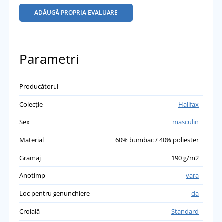
ADĂUGĂ PROPRIA EVALUARE
Parametri
Producătorul
Colecție
Halifax
Sex
masculin
Material
60% bumbac / 40% poliester
Gramaj
190 g/m2
Anotimp
vara
Loc pentru genunchiere
da
Croială
Standard