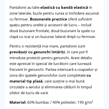
Pantalonii au talie
elastică cu bandă elastică
în
zone laterale, bucle pentru curea și închidere ascunsă
cu fermoar.
Buzunarele practice
oferă suficient
spațiu pentru unelte și accesorii de lucru – includ
două buzunare frontale, două buzunare la spate cu
clapă cu scai și un buzunar lateral drept cu fermoar.
Pentru o rezistență mai mare, pantalonii sunt
prevăzuți cu genunchi întăriți
, în care pot fi
introduse protecții pentru genunchi. Acest detaliu
este apreciat în special de lucrătorii care lucrează
frecvent în genunchi. Partea interioară a coapselor și
zona din spatele genunchilor sunt completate
cu
material tip plasă
, care susține o mai bună
circulație a aerului și eliminarea căldurii în timpul
zilelor de lucru de vară.
Material:
60% bumbac / 40% poliester; 190 g/m²