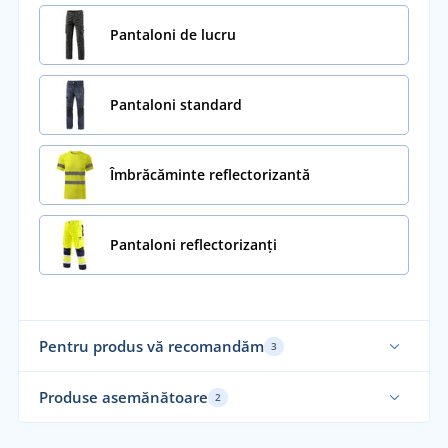
Pantaloni de lucru
Pantaloni standard
Îmbrăcăminte reflectorizantă
Pantaloni reflectorizanți
Pentru produs vă recomandăm
3
Mărimi până în 5XL
No
Produse asemănătoare
2
Nou