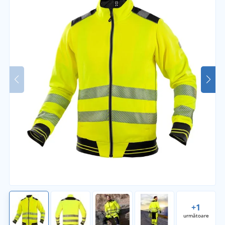
+1
următoare