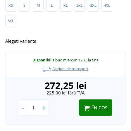
XS
S
M
L
XL
2XL
3XL
4XL
5XL
Alegeți varianta
Disponibil
1 buc
miercuri 12. 8.
la tine
Opțiuni de transport
272,25 lei
225,00 lei
fără TVA
-
+
ÎN COȘ