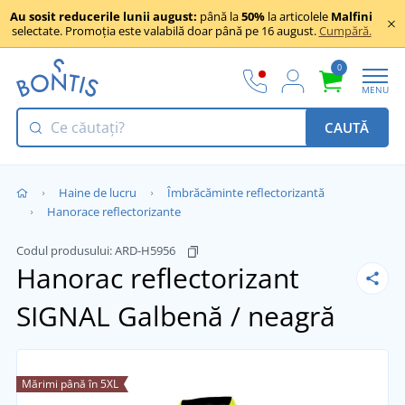
Au sosit reducerile lunii august:
până la
50%
la articolele
Malfini
selectate. Promoția este valabilă doar până pe 16 august.
Cumpără.
0
MENU
CAUTĂ
Haine de lucru
Îmbrăcăminte reflectorizantă
Hanorace reflectorizante
Codul produsului:
ARD-H5956
Hanorac reflectorizant
SIGNAL
Galbenă / neagră
Mărimi până în 5XL