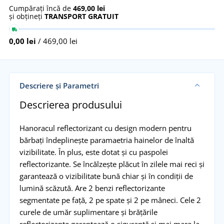
Cumpărați încă de
469,00 lei
și obțineți
TRANSPORT GRATUIT
0,00 lei
/ 469,00 lei
Descriere și Parametri
Descrierea produsului
Hanoracul reflectorizant cu design modern pentru
bărbați îndeplinește paramaetria hainelor de înaltă
vizibilitate. În plus, este dotat și cu paspolei
reflectorizante. Se încălzește plăcut în zilele mai reci și
garantează o vizibilitate bună chiar și în condiții de
lumină scăzută. Are 2 benzi reflectorizante
segmentate pe față, 2 pe spate și 2 pe mâneci. Cele 2
curele de umăr suplimentare și brățările
reflectorizante garantează o siguranță și mai mare la