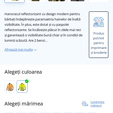
Hanoracul reflectorizant cu design modern pentru
bărbați îndeplinește paramaetria hainelor de înaltă
vizibilitate. În plus, este dotat și cu paspolei
reflectorizante. Se încălzește plăcut în zilele mai reci
Produs
și garantează o vizibilitate bună chiar și în condiții de
potrivit
lumină scăzută. Are 2 benzi…
pentru
imprimare
Afișează mai multe
și broderie
Alegeți culoarea
Lungimea
Alegeți mărimea
mânecii