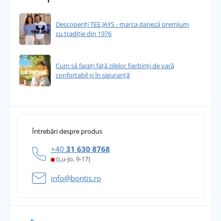
Descoperiți TEE JAYS - marca daneză premium
cu tradiție din 1976
Cum să faceți față zilelor fierbinți de vară
confortabil și în siguranță
Întrebări despre produs
+40
31 630 8768
(Lu-Jo, 9-17)
info@bontis.ro