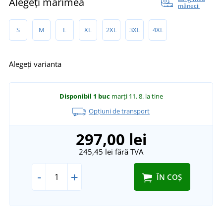
Alegeți mărimea
mânecii
S
M
L
XL
2XL
3XL
4XL
Alegeți varianta
Disponibil
1 buc
marți 11. 8.
la tine
Opțiuni de transport
297,00 lei
245,45 lei
fără TVA
-
+
ÎN COȘ