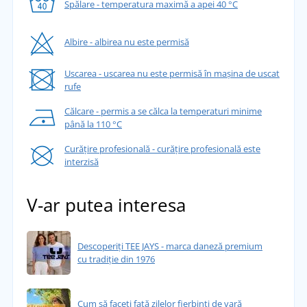
Spălare - temperatura maximă a apei 40 °C
Albire - albirea nu este permisă
Uscarea - uscarea nu este permisă în mașina de uscat
rufe
Călcare - permis a se călca la temperaturi minime
până la 110 °C
Curățire profesională - curățire profesională este
interzisă
V-ar putea interesa
Descoperiți TEE JAYS - marca daneză premium
cu tradiție din 1976
Cum să faceți față zilelor fierbinți de vară