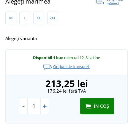
Alegeți mărimea
mânecii
M
L
XL
2XL
Alegeți varianta
Disponibil
1 buc
miercuri 12. 8.
la tine
Opțiuni de transport
213,25 lei
176,24 lei
fără TVA
-
+
ÎN COȘ