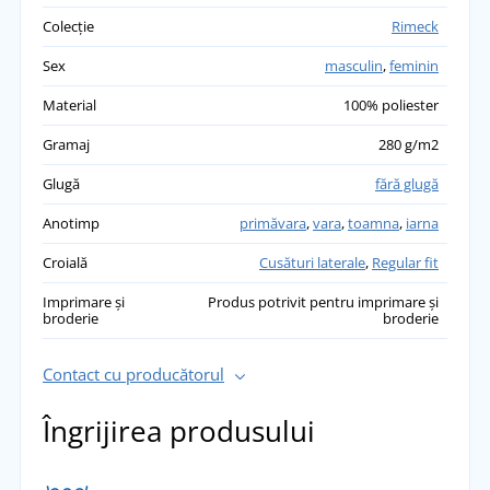
Colecție
Rimeck
Sex
masculin
,
feminin
Material
100% poliester
Gramaj
280 g/m2
Glugă
fără glugă
Anotimp
primăvara
,
vara
,
toamna
,
iarna
Croială
Cusături laterale
,
Regular fit
Imprimare și
Produs potrivit pentru imprimare și
broderie
broderie
Contact cu producătorul
Îngrijirea produsului