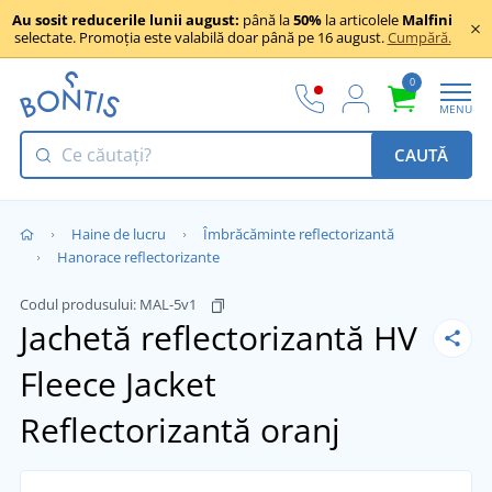
Au sosit reducerile lunii august:
până la
50%
la articolele
Malfini
selectate. Promoția este valabilă doar până pe 16 august.
Cumpără.
0
MENU
CAUTĂ
Haine de lucru
Îmbrăcăminte reflectorizantă
Hanorace reflectorizante
Codul produsului:
MAL-5v1
Jachetă reflectorizantă HV
Fleece Jacket
Reflectorizantă oranj