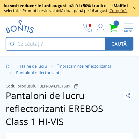
Au sosit reducerile lunii august:
până la
50%
la articolele
Malfini
selectate. Promoția este valabilă doar până pe 16 august.
Cumpără.
0
MENU
CAUTĂ
Haine de lucru
Îmbrăcăminte reflectorizantă
Pantaloni reflectorizanți
Codul produsului:
BEN-0943131581
Pantaloni de lucru
reflectorizanți EREBOS
Class 1 HI-VIS