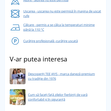
Uscarea - uscarea nu este permisă în mașina de uscat
rufe
Călcare - permis a se călca la temperaturi minime
până la 110 °C
Curățire profesională -curățire uscată
V-ar putea interesa
Descoperiți TEE JAYS - marca daneză premium
cu tradiție din 1976
Cum să faceți față zilelor fierbinți de vară
confortabil și în siguranță