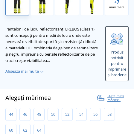
+7
următoare
Pantalonii de lucru reflectorizanți EREBOS (Class 1)
sunt concepuți pentru medii de lucru unde este
necesară o vizibilitate sporită și o rezistență ridicată
a materialului. Combinația de galben de semnalizare
Produs
și negru, împreună cu benzile reflectorizante de pe
potrivit
craci, crește vizibilitatea…
pentru
imprimare
Afișează mai multe
și broderie
Lungimea
Alegeți mărimea
mânecii
44
46
48
50
52
54
56
58
60
62
64