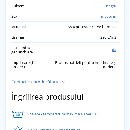
Culoare
negru
Sex
masculin
Material
88% poliester / 12% bumbac
Gramaj
290 g/m2
Loc pentru
da
genunchiere
Imprimare și
Produs potrivit pentru imprimare și
broderie
broderie
Contact cu producătorul
Îngrijirea produsului
Spălare - temperatura maximă a apei 40 °C
Albire - albirea nu este permisă