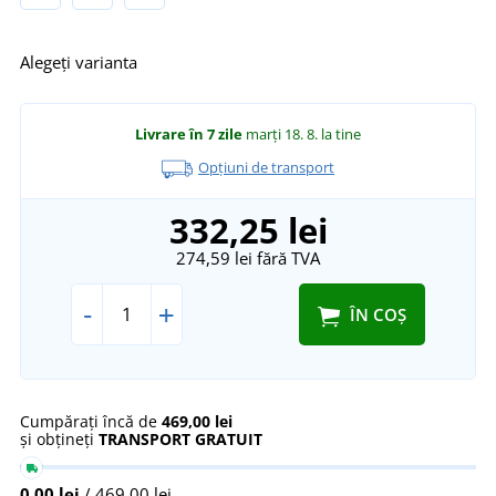
Alegeți varianta
Livrare în 7 zile
marți 18. 8.
la tine
Opțiuni de transport
332,25 lei
274,59 lei
fără TVA
-
+
ÎN COȘ
Cumpărați încă de
469,00 lei
și obțineți
TRANSPORT GRATUIT
0,00 lei
/ 469,00 lei