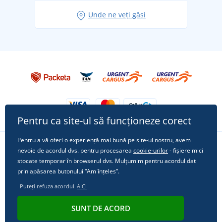
Idei de outfituri fresh pentru o vară relaxată
Unde ne veți găsi
Tricoul preferat City în rol principal: ținute pentru
orice ocazie!
Pentru ca site-ul să funcționeze corect
Pentru a vă oferi o experiență mai bună pe site-ul nostru, avem
nevoie de acordul dvs. pentru procesarea
cookie-urilor
- fișiere mici
Urmărește-ne pe rețelele sociale
stocate temporar în browserul dvs. Mulțumim pentru acordul dat
prin apăsarea butonului “Am înțeles”.
Puteți refuza acordul
AICI
© 2011 - 2026, Dual Trade s.r.o. | Din punct de vedere tehnic oferă
SUNT DE ACORD
Simplia.cz
.