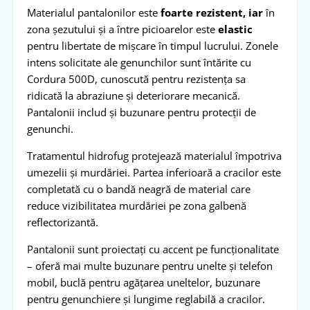
Materialul pantalonilor este
foarte rezistent, iar
în
zona șezutului și a între picioarelor este
elastic
pentru libertate de mișcare în timpul lucrului. Zonele
intens solicitate ale genunchilor sunt întărite cu
Cordura 500D, cunoscută pentru rezistența sa
ridicată la abraziune și deteriorare mecanică.
Pantalonii includ și buzunare pentru protecții de
genunchi.
Tratamentul hidrofug protejează materialul împotriva
umezelii și murdăriei. Partea inferioară a cracilor este
completată cu o bandă neagră de material care
reduce vizibilitatea murdăriei pe zona galbenă
reflectorizantă.
Pantalonii sunt proiectați cu accent pe funcționalitate
– oferă mai multe buzunare pentru unelte și telefon
mobil, buclă pentru agățarea uneltelor, buzunare
pentru genunchiere și lungime reglabilă a cracilor.