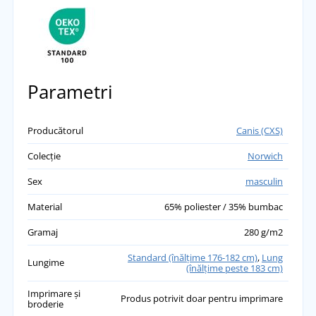
Parametri
Producătorul
Canis (CXS)
Colecție
Norwich
Sex
masculin
Material
65% poliester / 35% bumbac
Gramaj
280 g/m2
Standard (înălţime 176-182 cm)
,
Lung
Lungime
(înălțime peste 183 cm)
Imprimare și
Produs potrivit doar pentru imprimare
broderie