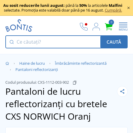
Au sosit reducerile lunii august:
până la
50%
la articolele
Malfini
selectate. Promoția este valabilă doar până pe 16 august.
Cumpără.
0
MENU
CAUTĂ
Haine de lucru
Îmbrăcăminte reflectorizantă
Pantaloni reflectorizanți
Codul produsului:
CXS-1112-003-902
Pantaloni de lucru
reflectorizanți cu bretele
CXS NORWICH
Oranj