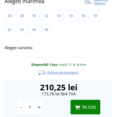
Alegeți mărimea
mânecii
46
48
50
52
54
56
58
60
62
64
66
68
Alegeți varianta
Disponibil
1 buc
marți 11. 8.
la tine
Opțiuni de transport
210,25 lei
173,76 lei
fără TVA
-
+
ÎN COȘ