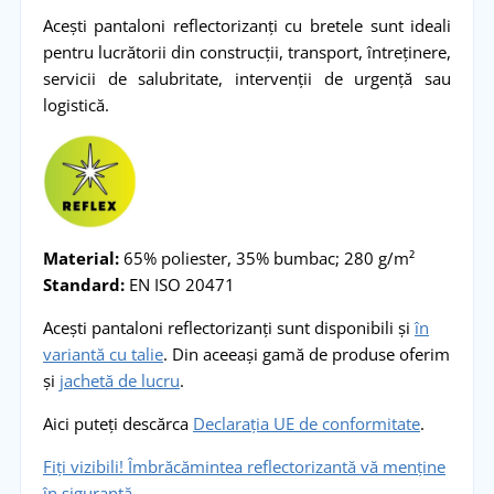
Acești pantaloni reflectorizanți cu bretele sunt ideali
pentru lucrătorii din construcții, transport, întreținere,
servicii de salubritate, intervenții de urgență sau
logistică.
Material:
65% poliester, 35% bumbac; 280 g/m²
Standard:
EN ISO 20471
Acești pantaloni reflectorizanți sunt disponibili și
în
variantă cu talie
. Din aceeași gamă de produse oferim
și
jachetă de lucru
.
Aici puteți descărca
Declarația UE de conformitate
.
Fiți vizibili! Îmbrăcămintea reflectorizantă vă menține
în siguranță.