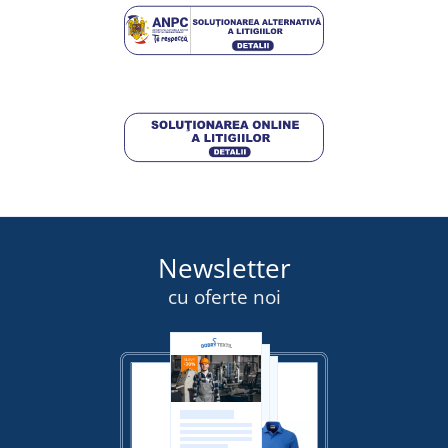
DETALII
291,00 lei
DETALII
Newsletter
cu oferte noi