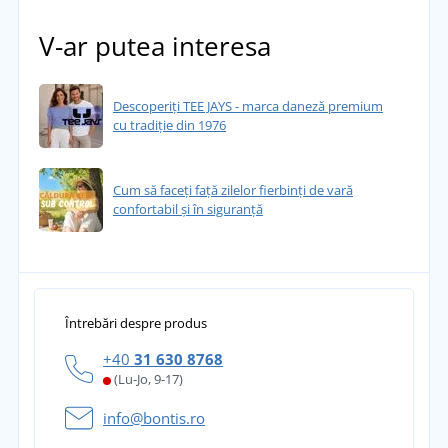
V-ar putea interesa
Descoperiți TEE JAYS - marca daneză premium
cu tradiție din 1976
Cum să faceți față zilelor fierbinți de vară
confortabil și în siguranță
Întrebări despre produs
+40
31 630 8768
(Lu-Jo, 9-17)
info@bontis.ro