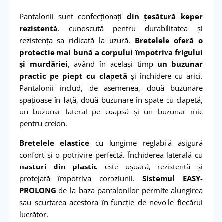
Pantalonii sunt confecționați
din țesătură keper
rezistentă
, cunoscută pentru durabilitatea și
rezistența sa ridicată la uzură.
Bretelele oferă o
protecție mai bună a corpului împotriva frigului
și murdăriei
, având în același timp
un buzunar
practic pe piept cu clapetă
și închidere cu arici.
Pantalonii includ, de asemenea, două buzunare
spațioase în față, două buzunare în spate cu clapetă,
un buzunar lateral pe coapsă și un buzunar mic
pentru creion.
Bretelele elastice
cu lungime reglabilă asigură
confort și o potrivire perfectă. Închiderea laterală cu
nasturi din plastic
este ușoară, rezistentă și
protejată împotriva coroziunii.
Sistemul EASY-
PROLONG
de la baza pantalonilor permite alungirea
sau scurtarea acestora în funcție de nevoile fiecărui
lucrător.