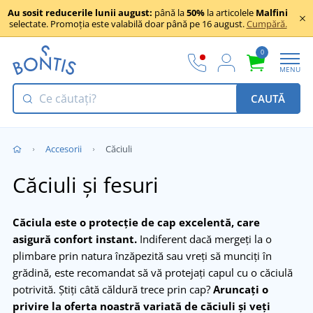
Au sosit reducerile lunii august:
până la
50%
la articolele
Malfini
selectate. Promoția este valabilă doar până pe 16 august.
Cumpără.
0
MENU
CAUTĂ
Accesorii
Căciuli
Căciuli și fesuri
Căciula este o protecție de cap excelentă, care
asigură confort instant.
Indiferent dacă mergeți la o
plimbare prin natura înzăpezită sau vreți să munciți în
grădină, este recomandat să vă protejați capul cu o căciulă
potrivită. Știți câtă căldură trece prin cap?
Aruncați o
privire la oferta noastră variată de căciuli și veți