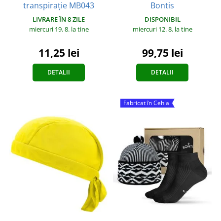
transpirație MB043
Bontis
LIVRARE ÎN 8 ZILE
DISPONIBIL
miercuri 19. 8.
la tine
miercuri 12. 8.
la tine
11,25 lei
99,75 lei
DETALII
DETALII
Fabricat în Cehia