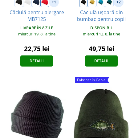
+1
+2
Căciulă pentru alergare
Căciulă ușoară din
MB7125
bumbac pentru copii
LIVRARE ÎN 8 ZILE
DISPONIBIL
miercuri 19. 8.
la tine
miercuri 12. 8.
la tine
22,75 lei
49,75 lei
DETALII
DETALII
Fabricat în Cehia