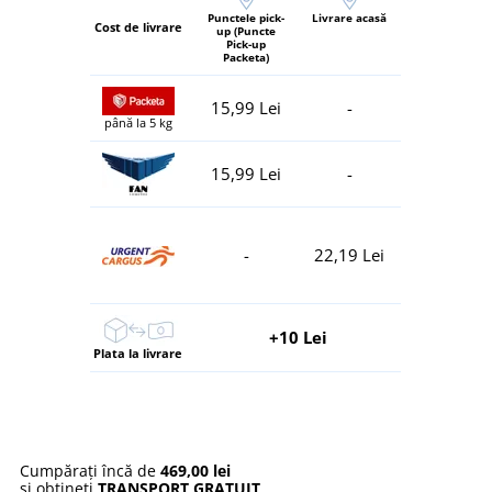
Punctele pick-
Livrare acasă
Cost de livrare
up (Puncte
Pick-up
Packeta)
15,99 Lei
-
până la 5 kg
15,99 Lei
-
-
22,19 Lei
+10 Lei
Plata la livrare
Cumpărați încă de
469,00 lei
și obțineți
TRANSPORT GRATUIT