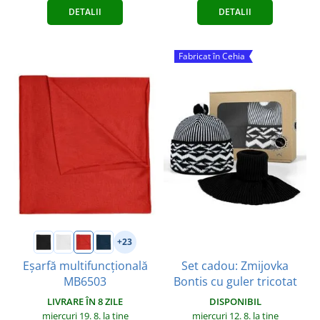
DETALII
DETALII
Fabricat în Cehia
+23
Set cadou: Zmijovka
Eșarfă multifuncțională
Bontis cu guler tricotat
MB6503
DISPONIBIL
LIVRARE ÎN 8 ZILE
miercuri 12. 8.
la tine
miercuri 19. 8.
la tine