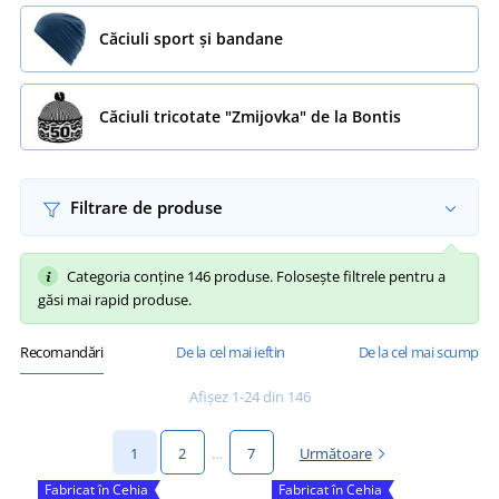
Căciuli sport și bandane
Căciuli tricotate "Zmijovka" de la Bontis
Filtrare de produse
Categoria conține 146 produse. Folosește filtrele pentru a
găsi mai rapid produse.
Recomandări
De la cel mai ieftin
De la cel mai scump
Afișez 1-24 din 146
1
2
…
7
Următoare
Fabricat în Cehia
Fabricat în Cehia