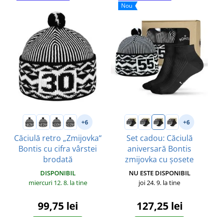
Nou
+6
+6
Căciulă retro „Zmijovka“
Set cadou: Căciulă
Bontis cu cifra vârstei
aniversară Bontis
brodată
zmijovka cu șosete
DISPONIBIL
NU ESTE DISPONIBIL
miercuri 12. 8.
la tine
joi 24. 9.
la tine
99,75 lei
127,25 lei