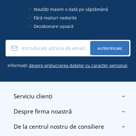
Noutăți maxim o dată pe săptămână
Fără mailuri nedorite
Dezabonare ușoară
AUTENTIFICARE
Informații
despre prelucrarea datelor cu caracter personal
.
Serviciu clienți
Despre firma noastră
Contact
Termenii și condițiile
De la centrul nostru de consiliere
Despre noi
Transport și plată