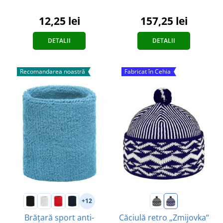
157,25 lei
12,25 lei
DETALII
DETALII
Recomandarea noastră
Fabricat în Cehia
+12
Brățară sport anti-
Căciulă retro „Zmijovka“