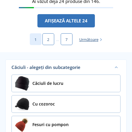
Ai văzut deja 24 produse din 146.
AFIȘEAZĂ ALTELE 24
1
2
…
7
Următoare
Căciuli - alegeți din subcategorie
Căciuli de lucru
Cu cozoroc
Fesuri cu pompon