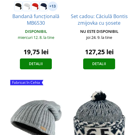
+13
Set cadou: Căciulă Bontis
Bandană funcțională
zmijovka cu șosete
MB6530
NU ESTE DISPONIBIL
DISPONIBIL
joi 24. 9.
la tine
miercuri 12. 8.
la tine
127,25 lei
19,75 lei
DETALII
DETALII
Fabricat în Cehia