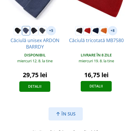
+5
+8
Căciulă unisex ARDON
Căciulă tricotată MB7580
BARRDY
LIVRARE ÎN 8 ZILE
DISPONIBIL
miercuri 19. 8.
la tine
miercuri 12. 8.
la tine
16,75 lei
29,75 lei
DETALII
DETALII
ÎN SUS