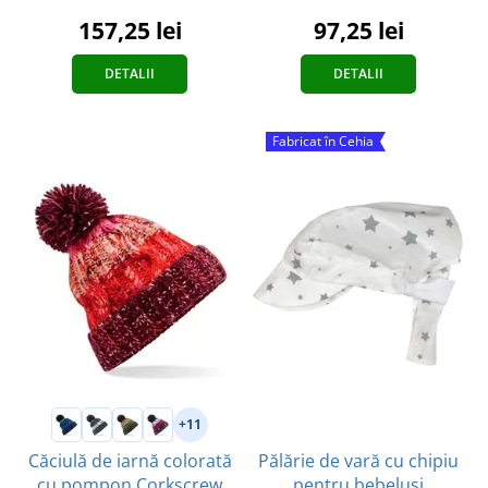
97,25 lei
157,25 lei
DETALII
DETALII
Fabricat în Cehia
+11
Pălărie de vară cu chipiu
Căciulă de iarnă colorată
pentru bebeluși
cu pompon Corkscrew